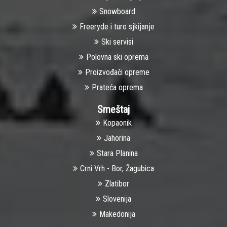
Snowboard
Freeryde i turo sjkijanje
Ski servisi
Polovna ski oprema
Proizvođači opreme
Prateća oprema
Smeštaj
Kopaonik
Jahorina
Stara Planina
Crni Vrh - Bor, Žagubica
Zlatibor
Slovenija
Makedonija