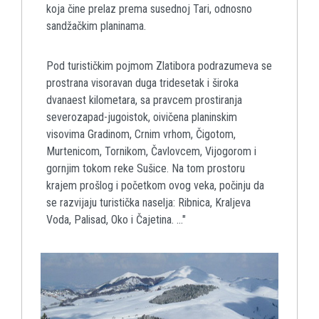
koja čine prelaz prema susednoj Tari, odnosno
sandžačkim planinama.
Pod turističkim pojmom Zlatibora podrazumeva se
prostrana visoravan duga tridesetak i široka
dvanaest kilometara, sa pravcem prostiranja
severozapad-jugoistok, oivičena planinskim
visovima Gradinom, Crnim vrhom, Čigotom,
Murtenicom, Tornikom, Čavlovcem, Vijogorom i
gornjim tokom reke Sušice. Na tom prostoru
krajem prošlog i početkom ovog veka, počinju da
se razvijaju turistička naselja: Ribnica, Kraljeva
Voda, Palisad, Oko i Čajetina. ..."