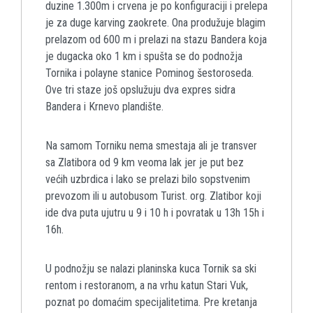
duzine 1.300m i crvena je po konfiguraciji i prelepa
je za duge karving zaokrete. Ona produžuje blagim
prelazom od 600 m i prelazi na stazu Bandera koja
je dugacka oko 1 km i spušta se do podnožja
Tornika i polayne stanice Pominog šestoroseda.
Ove tri staze još opslužuju dva expres sidra
Bandera i Krnevo plandište.
Na samom Torniku nema smestaja ali je transver
sa Zlatibora od 9 km veoma lak jer je put bez
većih uzbrdica i lako se prelazi bilo sopstvenim
prevozom ili u autobusom Turist. org. Zlatibor koji
ide dva puta ujutru u 9 i 10 h i povratak u 13h 15h i
16h.
U podnožju se nalazi planinska kuca Tornik sa ski
rentom i restoranom, a na vrhu katun Stari Vuk,
poznat po domaćim specijalitetima. Pre kretanja