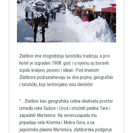
Zlatibor ima stogodišnju turističku tradiciju, a prvi
hotel je izgraden 1908. god. i u njemu su boravili
srpski kraljevi, pesnici i slikari. Pod imenom
Zlatibora podrazumevaju se dva pojma, geografski
i turistički, koji teritorijalno nisu identični:
"... Zlatibor kao geografska celina obuhvata prostor
između reka Sušice i Uvca i istočnih padina Tare i
zapadnih Murtenice. Na severozapadu mu
pripadaju sela Kremna i Mokra Gora, a na
jugoistoku planina Murtenica, zlatiborska podgorja