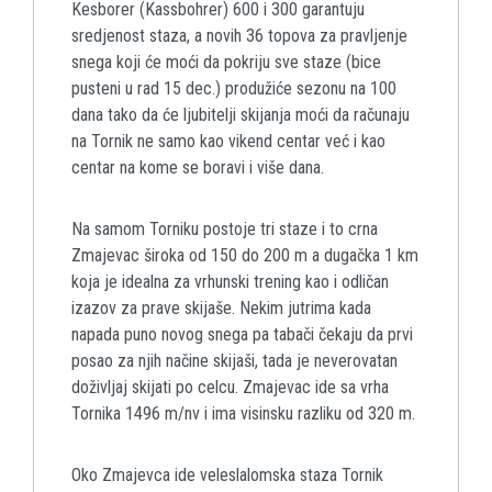
Kesborer (Kassbohrer) 600 i 300 garantuju
sredjenost staza, a novih 36 topova za pravljenje
snega koji će moći da pokriju sve staze (bice
pusteni u rad 15 dec.) produžiće sezonu na 100
dana tako da će ljubitelji skijanja moći da računaju
na Tornik ne samo kao vikend centar već i kao
centar na kome se boravi i više dana.
Na samom Torniku postoje tri staze i to crna
Zmajevac široka od 150 do 200 m a dugačka 1 km
koja je idealna za vrhunski trening kao i odličan
izazov za prave skijaše. Nekim jutrima kada
napada puno novog snega pa tabači čekaju da prvi
posao za njih načine skijaši, tada je neverovatan
doživljaj skijati po celcu. Zmajevac ide sa vrha
Tornika 1496 m/nv i ima visinsku razliku od 320 m.
Oko Zmajevca ide veleslalomska staza Tornik