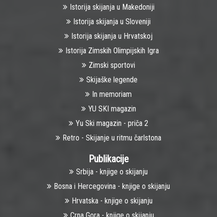
Istorija skijanja u Makedoniji
Istorija skijanja u Sloveniji
Istorija skijanja u Hrvatskoj
Istorija Zimskih Olimpijskih Igra
Zimski sportovi
Skijaške legende
In memoriam
YU SKI magazin
Yu Ski magazin - priča 2
Retro - Skijanje u ritmu čarlstona
Publikacije
Srbija - knjige o skijanju
Bosna i Hercegovina - knjige o skijanju
Hrvatska - knjige o skijanju
Crna Gora - knjige o skijanju