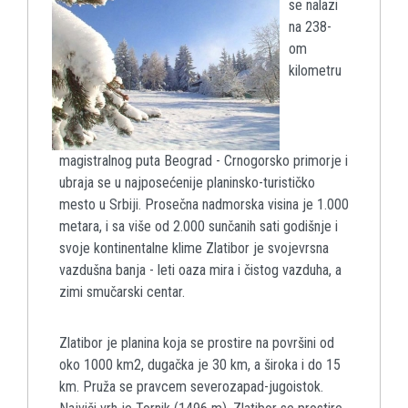
se nalazi
na 238-
om
kilometru
magistralnog puta Beograd - Crnogorsko primorje i
ubraja se u najposećenije planinsko-turističko
mesto u Srbiji. Prosečna nadmorska visina je 1.000
metara, i sa više od 2.000 sunčanih sati godišnje i
svoje kontinentalne klime Zlatibor je svojevrsna
vazdušna banja - leti oaza mira i čistog vazduha, a
zimi smučarski centar.
Zlatibor је planina koja se prostire na površini od
oko 1000 km2, dugačka је 30 km, а široka i do 15
km. Pruža se pravcem severozapad-jugoistok.