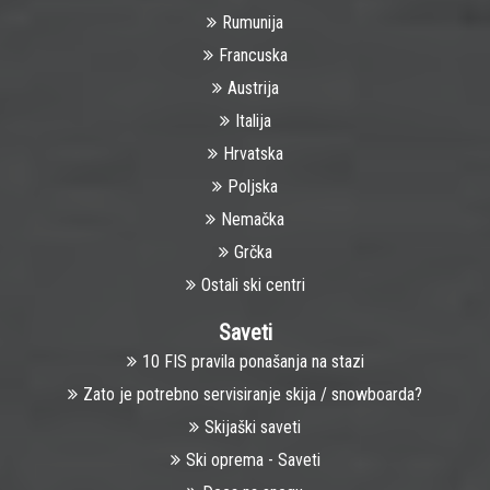
Rumunija
Francuska
Austrija
Italija
Hrvatska
Poljska
Nemačka
Grčka
Ostali ski centri
Saveti
10 FIS pravila ponašanja na stazi
Zato je potrebno servisiranje skija / snowboarda?
Skijaški saveti
Ski oprema - Saveti