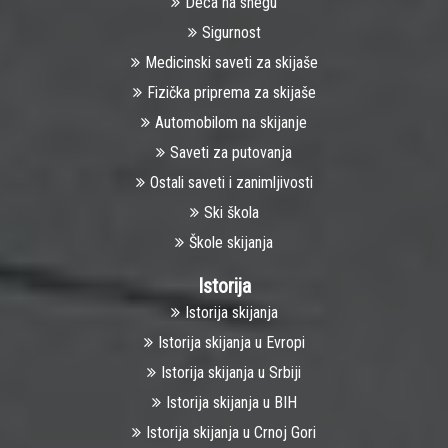
Deca na snegu
Sigurnost
Medicinski saveti za skijaše
Fizička priprema za skijaše
Automobilom na skijanje
Saveti za putovanja
Ostali saveti i zanimljivosti
Ski škola
Škole skijanja
Istorija
Istorija skijanja
Istorija skijanja u Evropi
Istorija skijanja u Srbiji
Istorija skijanja u BIH
Istorija skijanja u Crnoj Gori