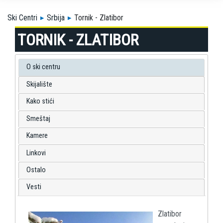
Ski Centri
Srbija
Tornik - Zlatibor
TORNIK - ZLATIBOR
O ski centru
Skijalište
Kako stići
Smeštaj
Kamere
Linkovi
Ostalo
Vesti
Zlatibor