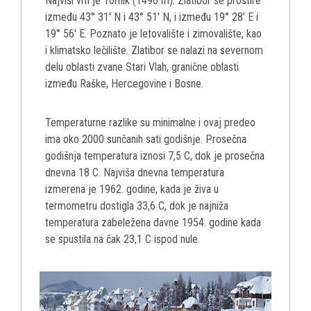
Najviši vrh je Tornik (1496 m). Zlatibor se prostire
između 43° 31' N i 43° 51' N, i između 19° 28' E i
19° 56' E. Poznato je letovalište i zimovalište, kao
i klimatsko lečilište. Zlatibor se nalazi na severnom
delu oblasti zvane Stari Vlah, granične oblasti
između Raške, Hercegovine i Bosne.
Temperaturne razlike su minimalne i ovaj predeo
ima oko 2000 sunčanih sati godišnje. Prosečna
godišnja temperatura iznosi 7,5 C, dok je prosečna
dnevna 18 C. Najviša dnevna temperatura
izmerena je 1962. godine, kada je živa u
termometru dostigla 33,6 C, dok je najniža
temperatura zabeležena davne 1954. godine kada
se spustila na čak 23,1 C ispod nule.