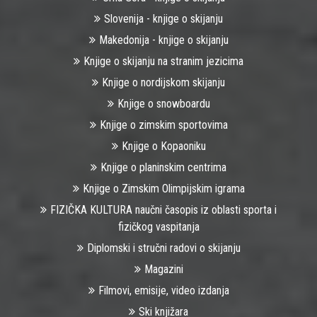
Slovenija - knjige o skijanju
Makedonija - knjige o skijanju
Knjige o skijanju na stranim jezicima
Knjige o nordijskom skijanju
Knjige o snowboardu
Knjige o zimskim sportovima
Knjige o Kopaoniku
Knjige o planinskim centrima
Knjige o Zimskim Olimpijskim igrama
FIZIČKA KULTURA naučni časopis iz oblasti sporta i
fizičkog vaspitanja
Diplomski i stručni radovi o skijanju
Magazini
Filmovi, emisije, video izdanja
Ski knjižara