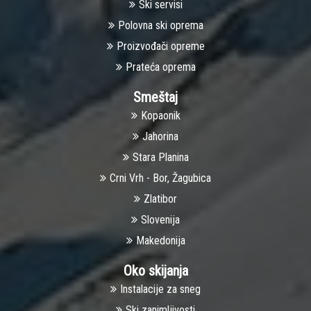
Ski servisi
Polovna ski oprema
Proizvođači opreme
Prateća oprema
Smeštaj
Kopaonik
Jahorina
Stara Planina
Crni Vrh - Bor, Žagubica
Zlatibor
Slovenija
Makedonija
Oko skijanja
Instalacije za sneg
Ski zanimljivosti