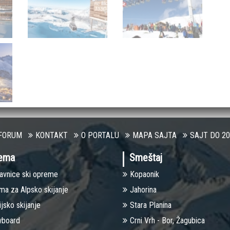
FORUM
KONTAKT
O PORTALU
MAPA SAJTA
SAJT DO 20
ema
Smeštaj
avnice ski opreme
Kopaonik
ma za Alpsko skijanje
Jahorina
jsko skijanje
Stara Planina
board
Crni Vrh - Bor, Žagubica