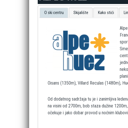
O ski centru
Skijalište
Kako stići
Li
Alpe
Fran
spor
Smeš
cent
jedn
neko
plan
Oisans (1350m), Villard Reculas (1480m), Hu
Od dodatnog sadržaja tu je i zanimljiva leden
na visini od 2700m, bob staza dužine 1200m,
očekuje i jako dobar provod u noćnim klubov