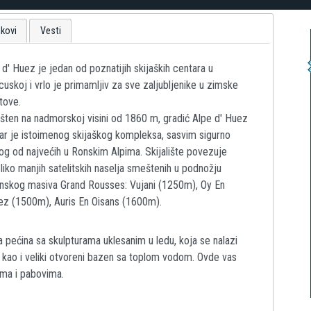
nkovi
Vesti
 d' Huez je jedan od poznatijih skijaških centara u
cuskoj i vrlo je primamljiv za sve zaljubljenike u zimske
tove.
ten na nadmorskoj visini od 1860 m, gradić Alpe d' Huez
ar je istoimenog skijaškog kompleksa, sasvim sigurno
og od najvećih u Ronskim Alpima. Skijalište povezuje
liko manjih satelitskih naselja smeštenih u podnožju
inskog masiva Grand Rousses: Vujani (1250m), Oy En
ez (1500m), Auris En Oisans (1600m).
a pećina sa skulpturama uklesanim u ledu, koja se nalazi
 kao i veliki otvoreni bazen sa toplom vodom. Ovde vas
ima i pabovima.