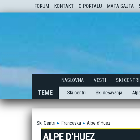
FORUM
KONTAKT
O PORTALU
MAPA SAJTA
NASLOVNA
VESTI
SKI CENTRI
TEME
Ski centri
Ski dešavanja
Alps
Ski Centri
Francuska
Alpe d'Huez
ALPE D'HUEZ