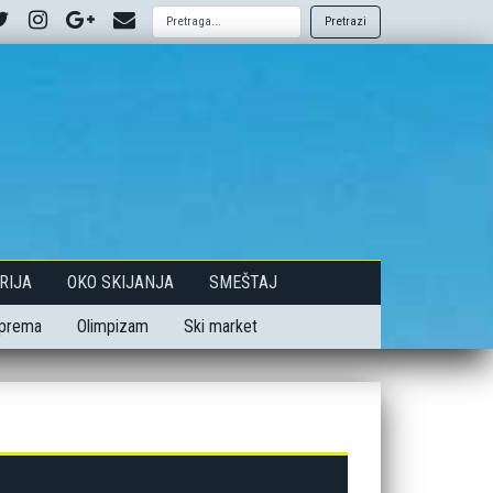
Pretrazi
RIJA
OKO SKIJANJA
SMEŠTAJ
oprema
Olimpizam
Ski market