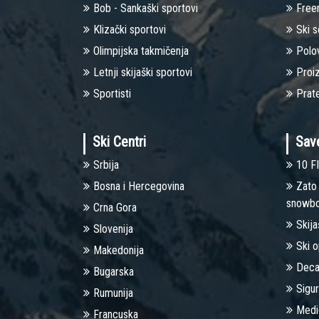
Bob - Sankaški sportovi
Freer
Klizački sportovi
Ski s
Olimpijska takmičenja
Polo
Letnji skijaški sportovi
Proi
Sportisti
Prat
Ski Centri
Save
Srbija
10 FI
Bosna i Hercegovina
Zato 
snowbo
Crna Gora
Skija
Slovenija
Ski 
Makedonija
Deca
Bugarska
Sigu
Rumunija
Medic
Francuska