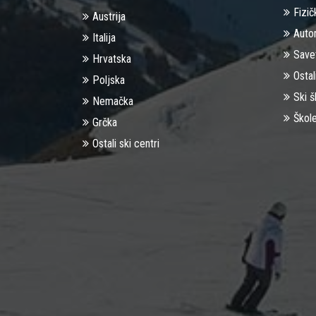
Fizič
Austrija
Auto
Italija
Save
Hrvatska
Ostal
Poljska
Ski š
Nemačka
Škole
Grčka
Ostali ski centri