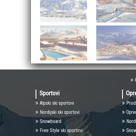
Sportovi
Opr
Alpski ski sportovi
Prod
Nоrdijski ski sportovi
Opre
Snowboard
Nordi
Free Style ski sportovi
Snow