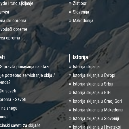
yde i turo sjkijanje
Zlatibor
ervisi
Slovenija
vna ski oprema
Makedonija
zvođači opreme
eća oprema
ti
Istorija
S pravila ponašanja na stazi
Istorija skijanja
je potrebno servisiranje skija /
Istorija skijanja u Evropi
arda?
Istorija skijanja u Srbiji
ški saveti
Istorija skijanja u BIH
oprema - Saveti
Istorija skijanja u Crnoj Gori
 na snegu
Istorija skijanja u Makedoniji
rnost
Istorija skijanja u Sloveniji
inski saveti za skijaše
Istorija skijanja u Hrvatskoj