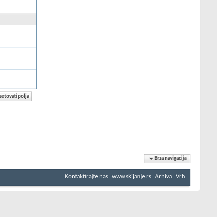
Brza navigacija
Kontaktirajte nas
www.skijanje.rs
Arhiva
Vrh