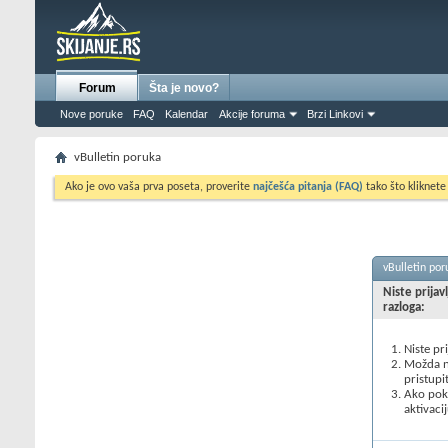
Forum
Šta je novo?
Nove poruke
FAQ
Kalendar
Akcije foruma
Brzi Linkovi
vBulletin poruka
Ako je ovo vaša prva poseta, proverite
najčešća pitanja (FAQ)
tako što kliknete
vBulletin por
Niste prijav
razloga:
Niste pr
Možda ne
pristupi
Ako poku
aktivacij