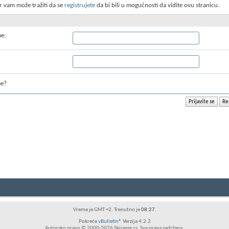
r vam može tražiti da se
registrujete
da bi bili u mogućnosti da vidite ovu stranicu.
me:
me?
Vreme je GMT +2. Trenutno je
08:27
.
Pokreće
vBulletin®
Verzija 4.2.2
Autorsko pravo © 2000-2026 Skijanje.rs. Sva prava zadržana.