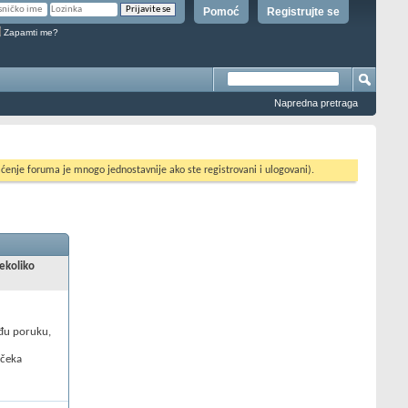
Pomoć
Registrujte se
Zapamti me?
Napredna pretraga
ćenje foruma je mnogo jednostavnije ako ste registrovani i ulogovani).
nekoliko
uđu poruku,
 čeka