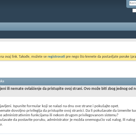
 na ovaj link. Takođe, možete se
registrovati
pre nego što krenete da postavljate poruke (pra
uka
ljeni ili nemate ovlašćenje da pristupite ovoj strani. Ovo može biti zbog jednog od 
ijavljeni. Ispunite formular koji se nalazi na dnu ove strane i pokušajte opet.
mate dovoljno privilegija da pristupite ovoj stranici. Da li pokušavate da izmenite t
te administrativnim funkcijama ili nekom drugom privilegovanom sistemu?
šavate da postavite poruku, administrator je možda onemogućio vaš nalog, ili nalog
u.