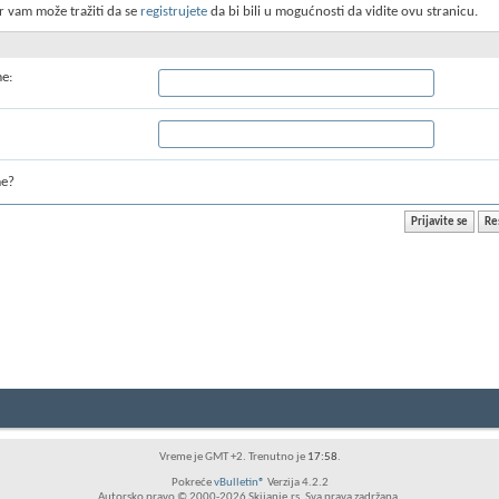
r vam može tražiti da se
registrujete
da bi bili u mogućnosti da vidite ovu stranicu.
me:
me?
Vreme je GMT +2. Trenutno je
17:58
.
Pokreće
vBulletin®
Verzija 4.2.2
Autorsko pravo © 2000-2026 Skijanje.rs. Sva prava zadržana.