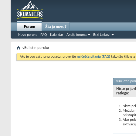
Forum
Šta je novo?
Nove poruke
FAQ
Kalendar
Akcije foruma
Brzi Linkovi
vBulletin poruka
Ako je ovo vaša prva poseta, proverite
najčešća pitanja (FAQ)
tako što kliknete
vBulletin por
Niste prijav
razloga:
Niste pr
Možda ne
pristupi
Ako poku
aktivacij