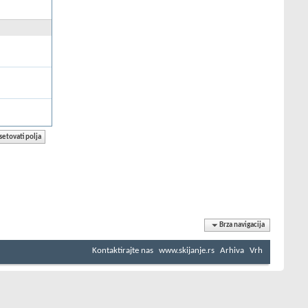
Brza navigacija
Kontaktirajte nas
www.skijanje.rs
Arhiva
Vrh