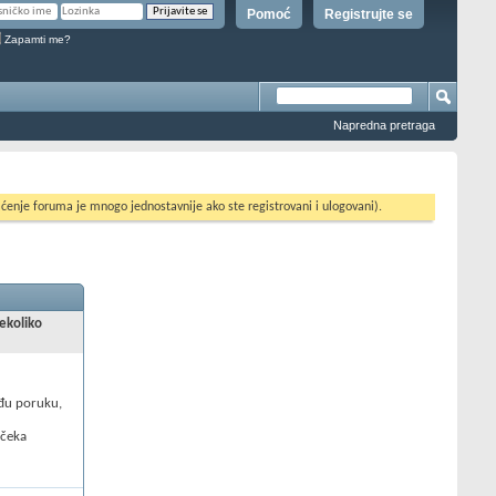
Pomoć
Registrujte se
Zapamti me?
Napredna pretraga
ćenje foruma je mnogo jednostavnije ako ste registrovani i ulogovani).
nekoliko
uđu poruku,
 čeka