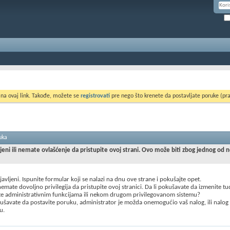
 na ovaj link. Takođe, možete se
registrovati
pre nego što krenete da postavljate poruke (pra
uka
ljeni ili nemate ovlašćenje da pristupite ovoj strani. Ovo može biti zbog jednog od 
ijavljeni. Ispunite formular koji se nalazi na dnu ove strane i pokušajte opet.
mate dovoljno privilegija da pristupite ovoj stranici. Da li pokušavate da izmenite t
te administrativnim funkcijama ili nekom drugom privilegovanom sistemu?
šavate da postavite poruku, administrator je možda onemogućio vaš nalog, ili nalog
u.