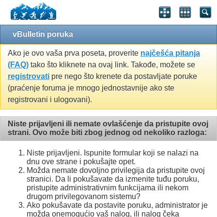
vBulletin poruka
Ako je ovo vaša prva poseta, proverite
najčešća pitanja
(FAQ)
tako što kliknete na ovaj link. Takođe, možete se
registrovati
pre nego što krenete da postavljate poruke
(praćenje foruma je mnogo jednostavnije ako ste
registrovani i ulogovani).
Niste prijavljeni ili nemate ovlašćenje da pristupite ovoj
strani. Ovo može biti zbog jednog od nekoliko razloga:
Niste prijavljeni. Ispunite formular koji se nalazi na
dnu ove strane i pokušajte opet.
Možda nemate dovoljno privilegija da pristupite ovoj
stranici. Da li pokušavate da izmenite tuđu poruku,
pristupite administrativnim funkcijama ili nekom
drugom privilegovanom sistemu?
Ako pokušavate da postavite poruku, administrator je
možda onemogućio vaš nalog, ili nalog čeka