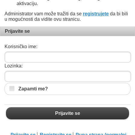
aktivaciju.
Administrator vam može tražiti da se
registrujete
da bi bili
u mogućnosti da vidite ovu stranicu.
Prijavite se
Korisničko ime:
Lozinka:
Zapamti me?
Prijavite se
Prijavite se
Registrujte se
Puna strana (normalni