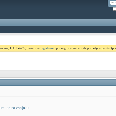
 na ovaj link. Takođe, možete se
registrovati
pre nego što krenete da postavljate poruke (pra
rust...ta-na-zabljaku