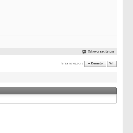
Odgovor sa citatom
Brza navigacija
Durmitor
Vrh