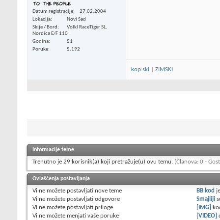
Datum registracije
27.02.2004
Lokacija
Novi Sad
Skije / Bord
Volkl RaceTiger SL,
Nordica E/F 110
Godina
51
Poruke
5.192
kop.ski
|
ZIMSKI
Informacije teme
Trenutno je 29 korisnik(a) koji pretražuje(u) ovu temu.
(Članova: 0 - Gost
Ovlašćenja postavljanja
Vi
ne možete
postavljati nove teme
BB kod
j
Vi
ne možete
postavljati odgovore
Smajliji
s
Vi
ne možete
postavljati priloge
[IMG]
ko
Vi
ne možete
menjati vaše poruke
[VIDEO]