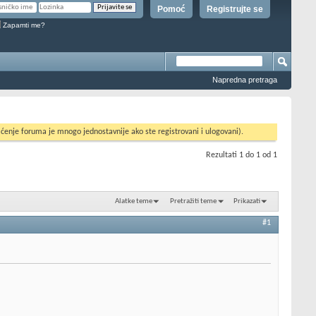
Pomoć
Registrujte se
Zapamti me?
Napredna pretraga
ćenje foruma je mnogo jednostavnije ako ste registrovani i ulogovani).
Rezultati 1 do 1 od 1
Alatke teme
Pretražiti teme
Prikazati
#1