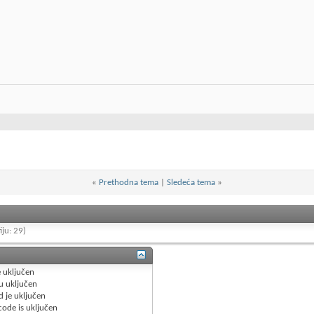
«
Prethodna tema
|
Sledeća tema
»
iju: 29)
e
uključen
u
uključen
d je
uključen
code is
uključen