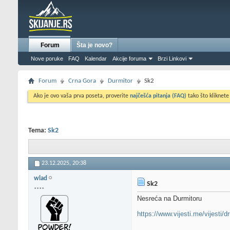
Forum
Šta je novo?
Nove poruke
FAQ
Kalendar
Akcije foruma
Brzi Linkovi
Forum
Crna Gora
Durmitor
Sk2
Ako je ovo vaša prva poseta, proverite
najčešća pitanja (FAQ)
tako što kliknete
Tema:
Sk2
23.12.2025,
20:38
wlad
Sk2
****
Nesreća na Durmitoru
https://www.vijesti.me/vijesti/d