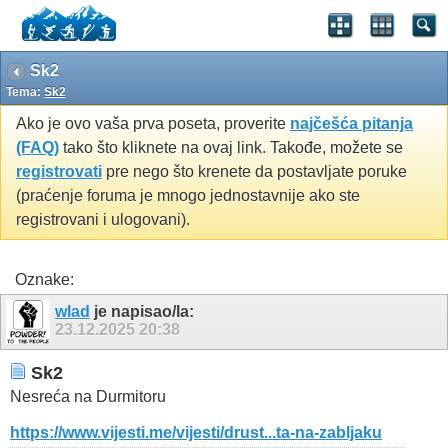
Sk2
Tema:
Sk2
Ako je ovo vaša prva poseta, proverite
najčešća pitanja
(FAQ)
tako što kliknete na ovaj link. Takođe, možete se
registrovati
pre nego što krenete da postavljate poruke
(praćenje foruma je mnogo jednostavnije ako ste
registrovani i ulogovani).
Oznake:
wlad
je napisao/la:
23.12.2025
20:38
Sk2
Nesreća na Durmitoru
https://www.vijesti.me/vijesti/drust...ta-na-zabljaku