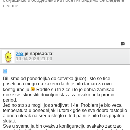
скијашима и бордерима на посети! Видимо се следеће
сезоне
zex
je napisao/la:
10.04.2026
21:00
Bili smo od ponedeljka do cetvrtka (juce) i sto se tice
posetilaca mogu da kazem da ih je bilo taman za ovu
konfiguraciju
Radile su tri zice i to je dobra zamisao i
moze se iskoristiti dovoljno staza za ovako neki promo
period.
Jedino sto su mogli jos sredjivati i 4e. Problem je bio veca
temperatura u ponedeljak i utorak gde se sve dobro rastopilo
a onda utorak na sredu steglo u led pa nije bilo bas prijatno
skijati.
Sve u svemu ja bih ovakvu konfiguraciju svakako zadrzao