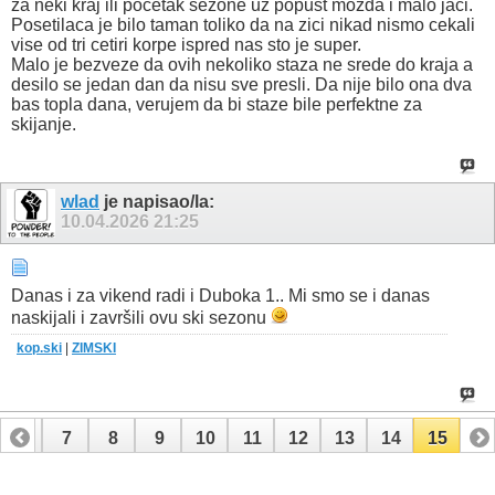
za neki kraj ili pocetak sezone uz popust mozda i malo jaci.
Posetilaca je bilo taman toliko da na zici nikad nismo cekali
vise od tri cetiri korpe ispred nas sto je super.
Malo je bezveze da ovih nekoliko staza ne srede do kraja a
desilo se jedan dan da nisu sve presli. Da nije bilo ona dva
bas topla dana, verujem da bi staze bile perfektne za
skijanje.
wlad
je napisao/la:
10.04.2026
21:25
Danas i za vikend radi i Duboka 1.. Mi smo se i danas
naskijali i završili ovu ski sezonu
kop.ski
|
ZIMSKI
6
7
8
9
10
11
12
13
14
15