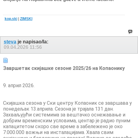
kop.ski
|
ZIMSKI
steva
je napisao/la:
09.04.2026
11:56
Завршетак скијашке сезоне 2025/26 на Копаонику
9. април 2026.
Скијашка сезона у Ски центру Копаоник се завршава у
понедељак 13.априла. Сезона је трајала 131 дан.
Захваљујући системима за вештачко оснежавање и
добрим временским условима, центар је радио пуним
капацитетом скоро све време а забележено је око
7.000.000 вожњи на инсталацијама. Хвала свим