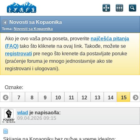
Novosti sa Kopaonika
Tema:
Novosti sa Kopaonika
Ako je ovo vaša prva poseta, proverite
najčešća pitanja
(FAQ)
tako što kliknete na ovaj link. Takođe, možete se
registrovati
pre nego što krenete da postavljate poruke
(praćenje foruma je mnogo jednostavnije ako ste
registrovani i ulogovani).
Oznake:
6
7
8
9
10
11
12
13
14
15
wlad
je napisao/la:
09.04.2026
09:15
Skijanje na Kopaoniku bez gužve a vreme idealno: