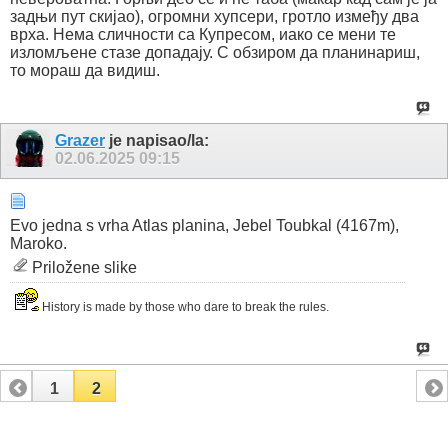
задњи пут скијао), огромни хупсери, гротло између два
врха. Нема сличности са Купресом, иако се мени те
изломљене стазе допадају. С обзиром да планинариш,
то мораш да видиш.
Grazer
je napisao/la:
02.06.2025
09:15
Evo jedna s vrha Atlas planina, Jebel Toubkal (4167m),
Maroko.
Priložene slike
History is made by those who dare to break the rules.
1
2