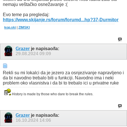
nemaju veštačko osnežavanje :(
Evo teme pa pregledaj:
https://www.skijanje.rs/forum/forumd...hp?37-Durmitor
kop.ski
|
ZIMSKI
Grazer
je napisao/la:
29.08.2024
09:09
Rekli su mi lokalci da je jezero za osnjezivanje napravljeno i
da bi navodno trebalo biti u funkciji. Navodno ima i neki
problem oko vlasnistva i da bi to trebalo ici u privatne ruke
History is made by those who dare to break the rules.
Grazer
je napisao/la:
16.10.2024
14:06