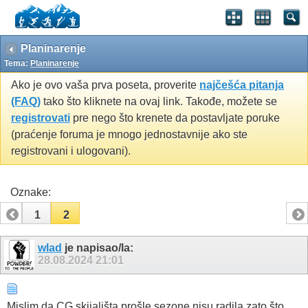
Planinarenje
Tema:
Planinarenje
Ako je ovo vaša prva poseta, proverite
najčešća pitanja
(FAQ)
tako što kliknete na ovaj link. Takođe, možete se
registrovati
pre nego što krenete da postavljate poruke
(praćenje foruma je mnogo jednostavnije ako ste
registrovani i ulogovani).
Oznake:
1
2
wlad
je napisao/la:
28.08.2024
21:01
Mislim da CG skijališta prošle sezone nisu radila zato što