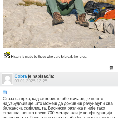
History is made by those who dare to break the rules.
Cobra
je napisao/la:
03.01.2025
12:25
Стаза са врха, кад се користе обе жичаре, је нешто
најузбудљивије што можеш да доживиш рачунајући сва
балканска скијалишта. Висинска разлика и није тако
страшна, нешто преко 700 метара али је конфигурација
невероватна. Горњи део се и не таба (макар кад сам је ја