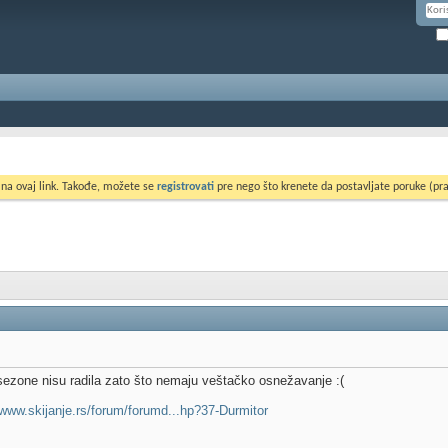
 na ovaj link. Takođe, možete se
registrovati
pre nego što krenete da postavljate poruke (pra
 sezone nisu radila zato što nemaju veštačko osnežavanje :(
/www.skijanje.rs/forum/forumd...hp?37-Durmitor