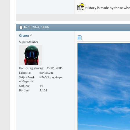
History is made by those who 
16.10.2024,
14:06
Grazer
Super Member
Datum registracije
29.01.2005
Lokacija
Banja Luka
Skije / Bord
HEAD Supershape
e.Magnum
Godina
44
Poruke
2.108