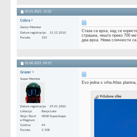
03.01.2025,
12:25
Cobra
Senior Member
Стаза са врха, кад се корис
Datum registracije
13.12.2010
страшна, нешто преко 700 мет
Poruke
102
два врха. Нема сличности са
02.06.2025,
09:15
Grazer
Super Member
Evo jedna s vrha Atlas planina
Priložene slike
Datum registracije
29.01.2005
Lokacija
Banja Luka
Skije / Bord
HEAD Supershape
e.Magnum
Godina
44
Poruke
2.108