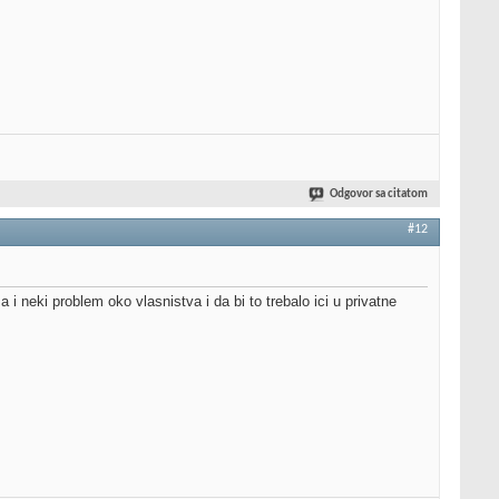
Odgovor sa citatom
#12
 i neki problem oko vlasnistva i da bi to trebalo ici u privatne