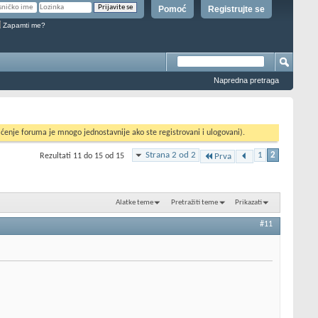
Pomoć
Registrujte se
Zapamti me?
Napredna pretraga
ćenje foruma je mnogo jednostavnije ako ste registrovani i ulogovani).
Strana 2 od 2
1
2
Rezultati 11 do 15 od 15
Prva
Alatke teme
Pretražiti teme
Prikazati
#11