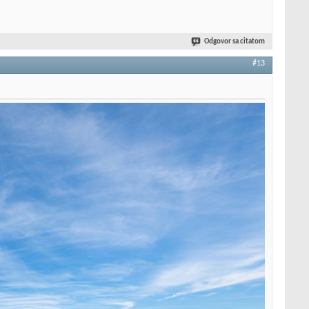
Odgovor sa citatom
#13