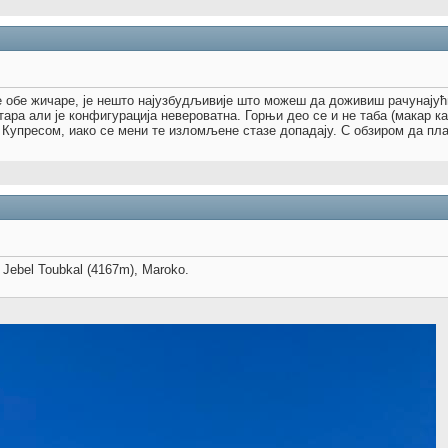
те обе жичаре, је нешто најузбудљивије што можеш да доживиш рачунајући
ара али је конфигурација невероватна. Горњи део се и не таба (макар кад
 Купресом, иако се мени те изломљене стазе допадају. С обзиром да пл
, Jebel Toubkal (4167m), Maroko.