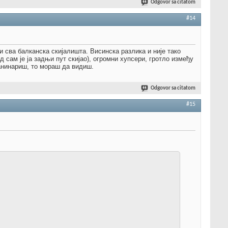
Odgovor sa citatom
#14
 сва балканска скијалишта. Висинска разлика и није тако
 сам је ја задњи пут скијао), огромни хупсери, гротло између
анинариш, то мораш да видиш.
Odgovor sa citatom
#15