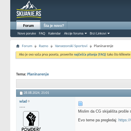
Forum
Šta je novo?
Nove poruke
FAQ
Kalendar
Akcije foruma
Brzi Linkovi
Forum
Razno
Vansezonski Sportovi
Planinarenje
Ako je ovo vaša prva poseta, proverite
najčešća pitanja (FAQ)
tako što kliknete
Tema:
Planinarenje
28.08.2024,
21:01
wlad
****
Mislim da CG skijališta prošle
Evo teme pa pregledaj:
https:/