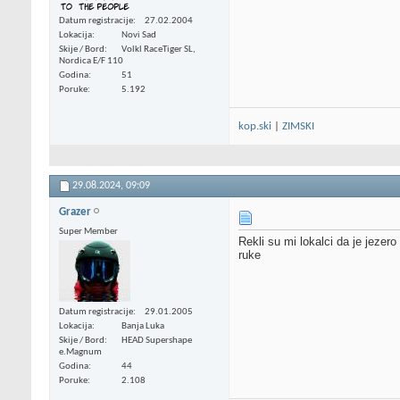
Datum registracije
27.02.2004
Lokacija
Novi Sad
Skije / Bord
Volkl RaceTiger SL,
Nordica E/F 110
Godina
51
Poruke
5.192
kop.ski
|
ZIMSKI
29.08.2024,
09:09
Grazer
Super Member
Rekli su mi lokalci da je jezero
ruke
Datum registracije
29.01.2005
Lokacija
Banja Luka
Skije / Bord
HEAD Supershape
e.Magnum
Godina
44
Poruke
2.108