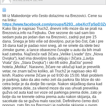
Mi iz Makedonije vrlo često dolazimo na Brezovici. Cene su
na linku:
https://www.facebook.com/groups/5293...obeXctTp5pD3
Kako što je napisao Truch2, dnevni info moze da se prati na
Brezovica.info na Fejbuku. Ove sezone do sad sam bio
sedam puta po jedan dan na Brezovici, zadnji put pre 15
dana. Snega je bilo više od dovoljno, put je bio čist, čak i pre
16 dana kad je padao novi sneg, ali ne smete da idete bez
zimske gume, a lance obavezno čuvajte u autu da bih imali
kad zatreba. Najčesće radi žičara „Velike Livade“ (tzv. „Nova
Dvojka“), kad ima dovoljno ljudu ukljuju i žičara „Lavlja
Vrata“ (tzv. „Stara Dvojka“) i ski-lift sidro „Bačila“ pored
hotela „Мolikа“. Naravno, žičare ne uklučuji kad je prevelik
vetar, ne znam tačno koliko, ali Truch2 je napisao oko 40
km/h. Radno vreme žičare je od 9:00 do 15:00. Mali problem
je parking, tako da ako neko zeli da parkira što blize do ski-
cetra bolje je da dodje što ranije. Nakon skijaškog dana kad
idete prema dole, za vikend moze da vas uhvati prevelika
gužva od auta kad svi voze od parkinga prema dole, zato je
bolje da ne krenete odma prema autu nakon skijanja, da
sacekate da se gužva malo rascisti. Definitivno ćemo doći
ponovo, zato što na Brezovici je najbolje skijanje u ovom