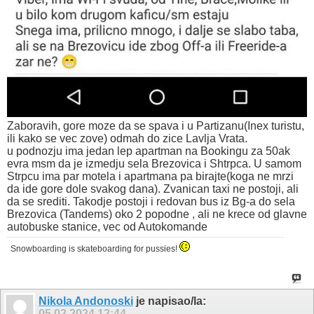
Zaboravih, gore moze da se spava i u Partizanu(Inex turistu,
ili kako se vec zove) odmah do zice Lavlja Vrata.
u podnozju ima jedan lep apartman na Bookingu za 50ak
evra msm da je izmedju sela Brezovica i Shtrpca. U samom
Strpcu ima par motela i apartmana pa birajte(koga ne mrzi
da ide gore dole svakog dana). Zvanican taxi ne postoji, ali
da se srediti. Takodje postoji i redovan bus iz Bg-a do sela
Brezovica (Tandems) oko 2 popodne , ali ne krece od glavne
autobuske stanice, vec od Autokomande
Snowboarding is skateboarding for pussies!
Nikola Andonoski
je napisao/la:
05.02.2024
12:44