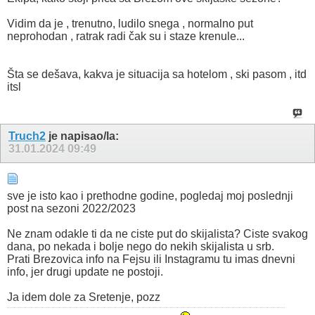
Vidim da je , trenutno, ludilo snega , normalno put
neprohodan , ratrak radi čak su i staze krenule...
Šta se dešava, kakva je situacija sa hotelom , ski pasom , itd
itsl
Truch2
je napisao/la:
31.01.2024
09:49
sve je isto kao i prethodne godine, pogledaj moj poslednji
post na sezoni 2022/2023
Ne znam odakle ti da ne ciste put do skijalista? Ciste svakog
dana, po nekada i bolje nego do nekih skijalista u srb.
Prati Brezovica info na Fejsu ili Instagramu tu imas dnevni
info, jer drugi update ne postoji.
Ja idem dole za Sretenje, pozz