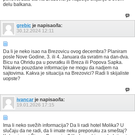
delu balkana.
grebic
je napisao/la:
30.12.2024
12:11
Da li je neko isao na Brezovicu ovog decembra? Planiram
posle Nove Godine, 3. ili 4. Januara da svratim na dan-dva.
Bicu na Ohridu pa u povratku ili Breza ili Popova Sapka.
Nikakve pouzdane informacije ne mogu da nadjem na
sajtovima. Kakva je situacija na Brezovici? Radi li skijaliste
uopste?
ivancar
je napisao/la:
19.01.2026
17:15
Ima li neko svežih informacija? Da li radi hotel Molika? U
slučaju da ne radi, da li imate neku preporuku za smeštaj?