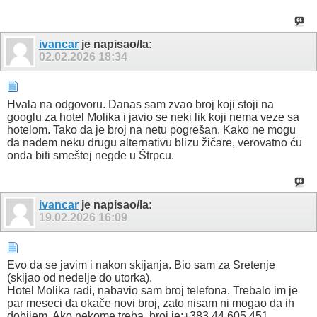
ivancar
je napisao/la:
02.02.2026
18:34
Hvala na odgovoru. Danas sam zvao broj koji stoji na
googlu za hotel Molika i javio se neki lik koji nema veze sa
hotelom. Tako da je broj na netu pogrešan. Kako ne mogu
da nađem neku drugu alternativu blizu žičare, verovatno ću
onda biti smeštej negde u Štrpcu.
ivancar
je napisao/la:
19.02.2026
16:09
Evo da se javim i nakon skijanja. Bio sam za Sretenje
(skijao od nedelje do utorka).
Hotel Molika radi, nabavio sam broj telefona. Trebalo im je
par meseci da okače novi broj, zato nisam ni mogao da ih
dobijem. Ako nekome treba, broj je:+383 44 605 451