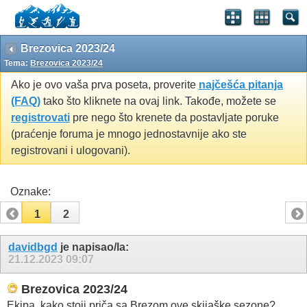
Brezovica 2023/24
Tema:
Brezovica 2023/24
Ako je ovo vaša prva poseta, proverite
najčešća pitanja
(FAQ)
tako što kliknete na ovaj link. Takođe, možete se
registrovati
pre nego što krenete da postavljate poruke
(praćenje foruma je mnogo jednostavnije ako ste
registrovani i ulogovani).
Oznake:
1
2
davidbgd
je napisao/la:
21.12.2023
09:07
Brezovica 2023/24
Ekipa, kako stoji priča sa Brezom ove skijaške sezone?