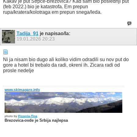
Kakav je put Štrpce-Brezovica? Kad sam bio poslednji put
(feb 2022.) bio je katastrofa. Em prepun
rupa/kratera/kolotraga em prepun snega/leda.
Tadija_91
je napisao/la:
19.01.2026
20:23
Ni ja nisam bio dugo ali koliko vidim odradili su nov put do
gore a hotel bi trebalo da radi, okreni ih. Zicara radi od
prosle nedelje
www.skimagare.info
photo by
Pizzeria-Tina
Brezovica-ovde je Srbija najlepsa