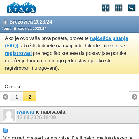
Brezovica 2023/24
Tema:
Brezovica 2023/24
Ako je ovo vaša prva poseta, proverite
najčešća pitanja
(FAQ)
tako što kliknete na ovaj link. Takođe, možete se
registrovati
pre nego što krenete da postavljate poruke
(praćenje foruma je mnogo jednostavnije ako ste
registrovani i ulogovani).
Oznake:
1
2
ivancar
je napisao/la:
12.04.2026
18:09
Vidim radi dvosed za praznike. Da li neko ima info kakvo je