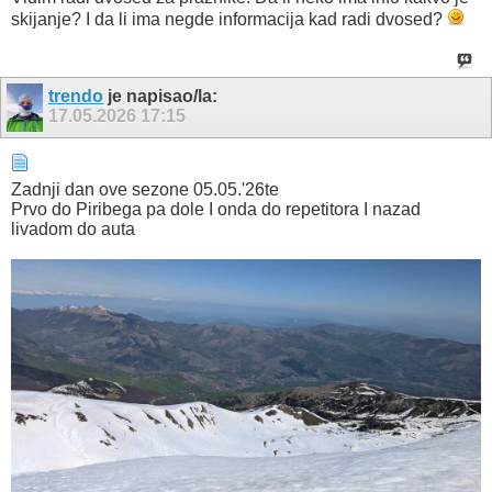
skijanje? I da li ima negde informacija kad radi dvosed?
trendo
je napisao/la:
17.05.2026
17:15
Zadnji dan ove sezone 05.05.'26te
Prvo do Piribega pa dole I onda do repetitora I nazad
livadom do auta