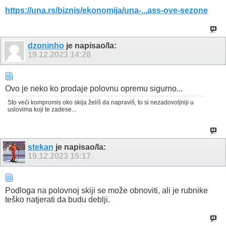
https://una.rs/biznis/ekonomija/una-...ass-ove-sezone
dzoninho
je napisao/la:
19.12.2023
14:28
Ovo je neko ko prodaje polovnu opremu sigurno...
Sto veći kompromis oko skija želiš da napraviš, to si nezadovoljniji u
uslovima koji te zadese...
stekan
je napisao/la:
19.12.2023
15:17
Podloga na polovnoj skiji se može obnoviti, ali je rubnike
teško natjerati da budu deblji.