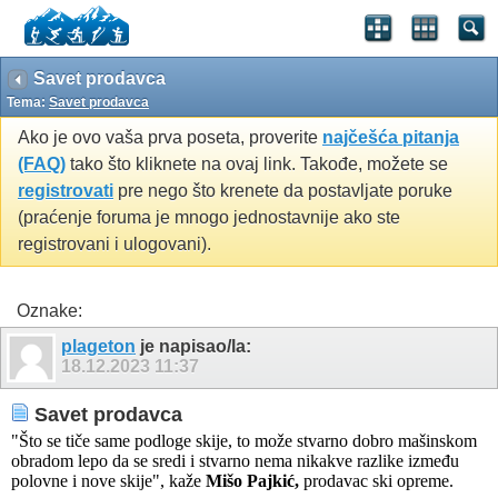
Savet prodavca
Tema:
Savet prodavca
Ako je ovo vaša prva poseta, proverite
najčešća pitanja
(FAQ)
tako što kliknete na ovaj link. Takođe, možete se
registrovati
pre nego što krenete da postavljate poruke
(praćenje foruma je mnogo jednostavnije ako ste
registrovani i ulogovani).
Oznake:
plageton
je napisao/la:
18.12.2023
11:37
Savet prodavca
"Što se tiče same podloge skije, to može stvarno dobro mašinskom
obradom lepo da se sredi i stvarno nema nikakve razlike između
polovne i nove skije", kaže
Mišo Pajkić,
prodavac ski opreme.