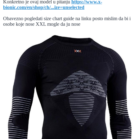
Konkretno je ovaj model u pitanju
https://www.x-
bionic.com/en/shop/ch/...ize=unselected
Obavezno pogledati size chart guide na linku posto mislim da bi i
osobe koje nose XXL mogle da ju nose