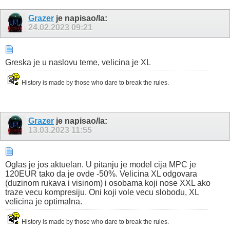
Grazer
je napisao/la:
24.02.2023
09:21
Greska je u naslovu teme, velicina je XL
History is made by those who dare to break the rules.
Grazer
je napisao/la:
13.03.2023
11:55
Oglas je jos aktuelan. U pitanju je model cija MPC je
120EUR tako da je ovde -50%. Velicina XL odgovara
(duzinom rukava i visinom) i osobama koji nose XXL ako
traze vecu kompresiju. Oni koji vole vecu slobodu, XL
velicina je optimalna.
History is made by those who dare to break the rules.