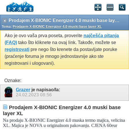
Prodajem X-BIONIC Energizer 4.0 muski base layer XL
Tema:
Prodajem X-BIONIC Energizer 4.0 muski base layer XL
Ako je ovo vaša prva poseta, proverite
najčešća pitanja
(FAQ)
tako što kliknete na ovaj link. Takođe, možete se
registrovati
pre nego što krenete da postavljate poruke
(praćenje foruma je mnogo jednostavnije ako ste
registrovani i ulogovani).
Oznake:
Grazer
je napisao/la:
24.02.2023
08:56
Prodajem X-BIONIC Energizer 4.0 muski base
layer XL
Na prodaju X-BIONIC Energizer 4.0 muska termo majica, velicina
XL. Majica je NOVA u originalnom pakovanju. CJENA 60eur