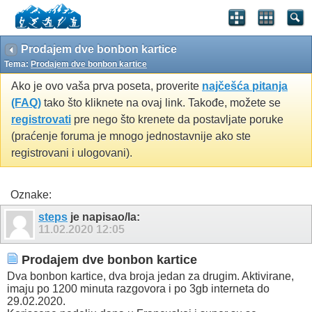
Prodajem dve bonbon kartice
Tema:
Prodajem dve bonbon kartice
Ako je ovo vaša prva poseta, proverite
najčešća pitanja
(FAQ)
tako što kliknete na ovaj link. Takođe, možete se
registrovati
pre nego što krenete da postavljate poruke
(praćenje foruma je mnogo jednostavnije ako ste
registrovani i ulogovani).
Oznake:
steps
je napisao/la:
11.02.2020
12:05
Prodajem dve bonbon kartice
Dva bonbon kartice, dva broja jedan za drugim. Aktivirane,
imaju po 1200 minuta razgovora i po 3gb interneta do
29.02.2020.