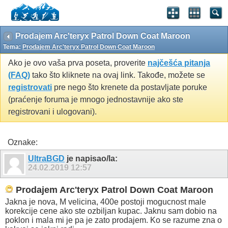
Prodajem Arc'teryx Patrol Down Coat Maroon
Tema:
Prodajem Arc'teryx Patrol Down Coat Maroon
Ako je ovo vaša prva poseta, proverite
najčešća pitanja
(FAQ)
tako što kliknete na ovaj link. Takođe, možete se
registrovati
pre nego što krenete da postavljate poruke
(praćenje foruma je mnogo jednostavnije ako ste
registrovani i ulogovani).
Oznake:
UltraBGD
je napisao/la:
24.02.2019
12:57
Prodajem Arc'teryx Patrol Down Coat Maroon
Jakna je nova, M velicina, 400e postoji mogucnost male
korekcije cene ako ste ozbiljan kupac. Jaknu sam dobio na
poklon i mala mi je pa je zato prodajem. Ko se razume zna o