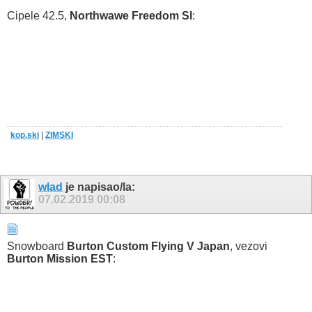
Cipele 42.5,
Northwawe Freedom Sl
:
kop.ski
|
ZIMSKI
wlad
je napisao/la:
07.02.2019
00:08
Snowboard
Burton Custom Flying V Japan
, vezovi
Burton Mission EST
: