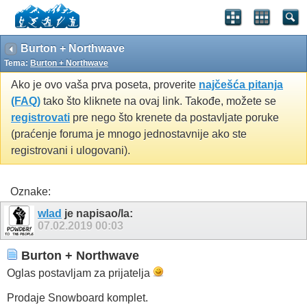
Burton + Northwave
Tema:
Burton + Northwave
Ako je ovo vaša prva poseta, proverite
najčešća pitanja
(FAQ)
tako što kliknete na ovaj link. Takođe, možete se
registrovati
pre nego što krenete da postavljate poruke
(praćenje foruma je mnogo jednostavnije ako ste
registrovani i ulogovani).
Oznake:
wlad
je napisao/la:
07.02.2019
00:03
Burton + Northwave
Oglas postavljam za prijatelja
Prodaje Snowboard komplet.