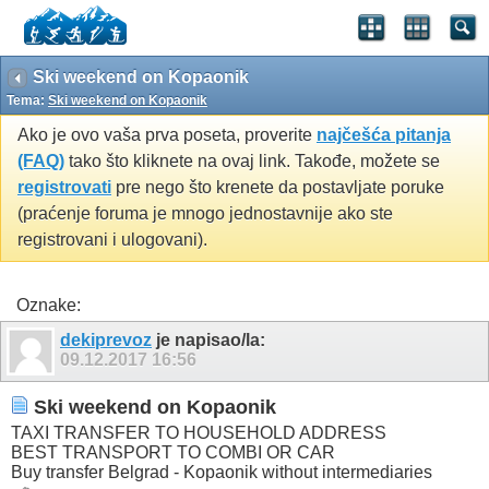
Ski weekend on Kopaonik
Tema:
Ski weekend on Kopaonik
Ako je ovo vaša prva poseta, proverite
najčešća pitanja
(FAQ)
tako što kliknete na ovaj link. Takođe, možete se
registrovati
pre nego što krenete da postavljate poruke
(praćenje foruma je mnogo jednostavnije ako ste
registrovani i ulogovani).
Oznake:
dekiprevoz
je napisao/la:
09.12.2017
16:56
Ski weekend on Kopaonik
TAXI TRANSFER TO HOUSEHOLD ADDRESS
BEST TRANSPORT TO COMBI OR CAR
Buy transfer Belgrad - Kopaonik without intermediaries