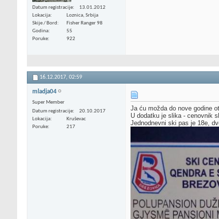
Datum registracije
13.01.2012
Lokacija
Loznica, Srbija
Skije / Bord
Fisher Ranger 98
Godina
55
Poruke
922
16.12.2017,
02:59
mladja04
Super Member
Ja ću možda do nove godine otić
Datum registracije
20.10.2017
U dodatku je slika - cenovnik s
Lokacija
Kruševac
Jednodnevni ski pas je 18e, dv
Poruke
217