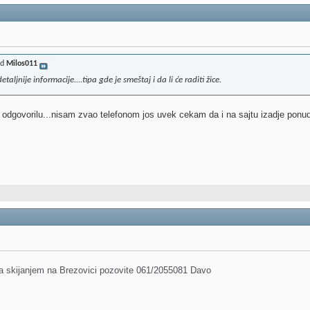
od
Milos011
jnije informacije....tipa gde je smeštaj i da li će raditi žice.
 odgovorilu...nisam zvao telefonom jos uvek cekam da i na sajtu izadje ponu
sa skijanjem na Brezovici pozovite 061/2055081 Davo