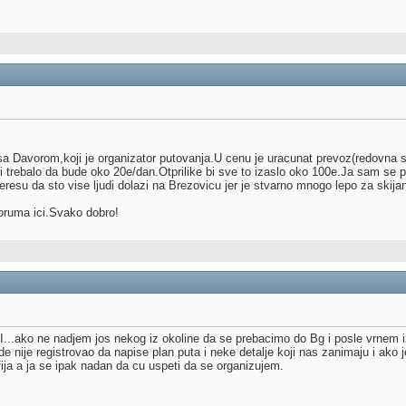
a Davorom,koji je organizator putovanja.U cenu je uracunat prevoz(redovna s
 trebalo da bude oko 20e/dan.Otprilike bi sve to izaslo oko 100e.Ja sam se pri
eresu da sto vise ljudi dolazi na Brezovicu jer je stvarno mnogo lepo za skijan
ruma ici.Svako dobro!
LI...ako ne nadjem jos nekog iz okoline da se prebacimo do Bg i posle vrnem
de nije registrovao da napise plan puta i neke detalje koji nas zanimaju i ako j
ija a ja se ipak nadan da cu uspeti da se organizujem.