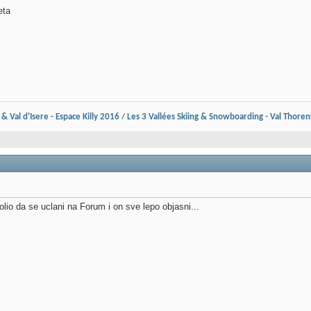
eta
 & Val d'Isere - Espace Killy 2016
/
Les 3 Vallées Skiing & Snowboarding - Val Thore
o da se uclani na Forum i on sve lepo objasni...