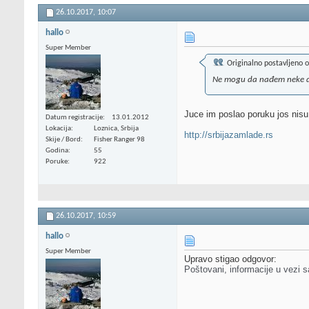
26.10.2017,
10:07
hallo
Super Member
Originalno postavljeno 
Ne mogu da nađem neke detal
Juce im poslao poruku jos nisu
Datum registracije
13.01.2012
Lokacija
Loznica, Srbija
http://srbijazamlade.rs
Skije / Bord
Fisher Ranger 98
Godina
55
Poruke
922
26.10.2017,
10:59
hallo
Super Member
Upravo stigao odgovor:
Poštovani, informacije u vezi 