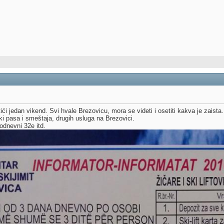
i jedan vikend. Svi hvale Brezovicu, mora se videti i osetiti kakva je zaista
ki pasa i smeštaja, drugih usluga na Brezovici.
odnevni 32e itd.