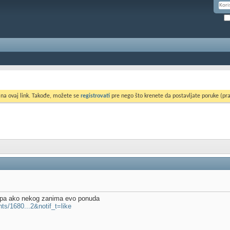
 na ovaj link. Takođe, možete se
registrovati
pre nego što krenete da postavljate poruke (pra
 pa ako nekog zanima evo ponuda
ts/1680...2&notif_t=like