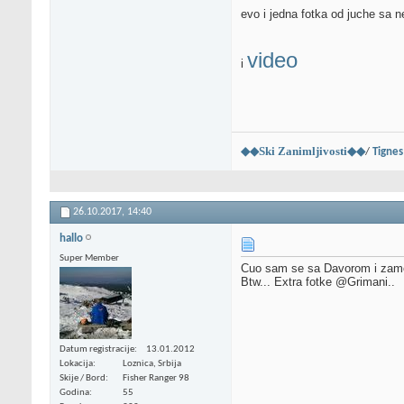
evo i jedna fotka od juche sa n
video
i
◆◆Ski Zanimljivosti◆◆
/
Tignes
26.10.2017,
14:40
hallo
Super Member
Cuo sam se sa Davorom i zamoli
Btw... Extra fotke @Grimani..
Datum registracije
13.01.2012
Lokacija
Loznica, Srbija
Skije / Bord
Fisher Ranger 98
Godina
55