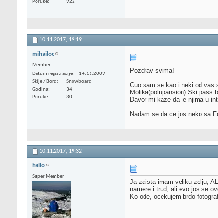
Poruke
922
10.11.2017,
19:19
mihailoc
Member
Pozdrav svima!
Datum registracije
14.11.2009
Skije / Bord
Snowboard
Cuo sam se kao i neki od vas s
Godina
34
Molika(polupansion).Ski pass bi
Poruke
30
Davor mi kaze da je njima u int
Nadam se da ce jos neko sa Fo
10.11.2017,
19:32
hallo
Super Member
Ja zaista imam veliku zelju, A
namere i trud, ali evo jos se ov
Ko ode, ocekujem brdo fotograf