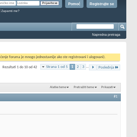
Pomoć
Registrujte se
Zapamti me?
Napredna pretraga
ćenje foruma je mnogo jednostavnije ako ste registrovani i ulogovani).
Strana 1 od 5
1
2
3
...
Rezultati 1 do 10 od 42
Poslednja
Alatke teme
Pretražiti teme
Prikazati
#1