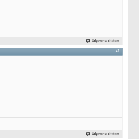
Odgovor sa citatom
#2
Odgovor sa citatom