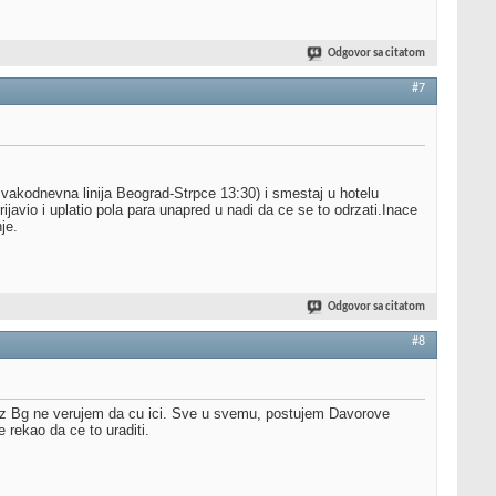
Odgovor sa citatom
#7
vakodnevna linija Beograd-Strpce 13:30) i smestaj u hotelu
javio i uplatio pola para unapred u nadi da ce se to odrzati.Inace
je.
Odgovor sa citatom
#8
 iz Bg ne verujem da cu ici. Sve u svemu, postujem Davorove
e rekao da ce to uraditi.