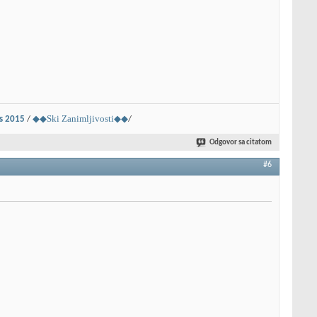
◆◆Ski Zanimljivosti◆◆
ns 2015
/
/
Odgovor sa citatom
#6