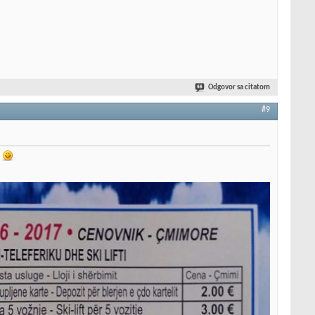
Odgovor sa citatom
#9
.