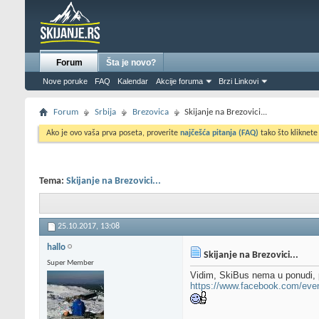
Forum
Šta je novo?
Nove poruke
FAQ
Kalendar
Akcije foruma
Brzi Linkovi
Forum
Srbija
Brezovica
Skijanje na Brezovici...
Ako je ovo vaša prva poseta, proverite
najčešća pitanja (FAQ)
tako što kliknete
Tema:
Skijanje na Brezovici...
25.10.2017,
13:08
hallo
Skijanje na Brezovici...
Super Member
Vidim, SkiBus nema u ponudi,
https://www.facebook.com/even