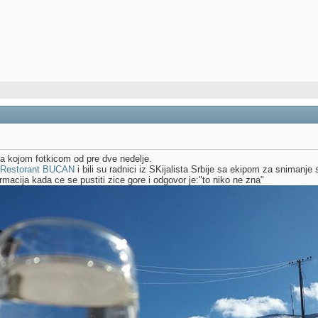
 kojom fotkicom od pre dve nedelje.
-Restorant BUCAN
i bili su radnici iz SKijalista Srbije sa ekipom za snimanje 
acija kada ce se pustiti zice gore i odgovor je:"to niko ne zna"