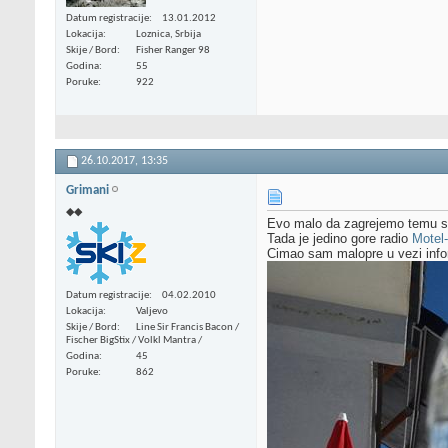
Datum registracije
13.01.2012
Lokacija
Loznica, Srbija
Skije / Bord
Fisher Ranger 98
Godina
55
Poruke
922
26.10.2017,
13:35
Grimani
◆◆
Evo malo da zagrejemo temu sa
Tada je jedino gore radio
Motel
Cimao sam malopre u vezi inform
Datum registracije
04.02.2010
Lokacija
Valjevo
Skije / Bord
Line Sir Francis Bacon /
Fischer BigStix / Volkl Mantra /
Godina
45
Poruke
862