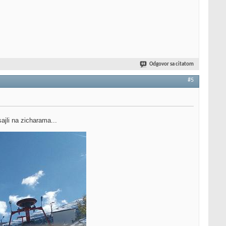
Odgovor sa citatom
#5
sajli na zicharama...