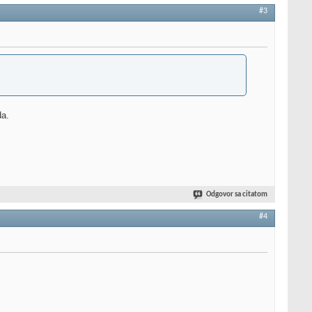
#3
da.
Odgovor sa citatom
#4