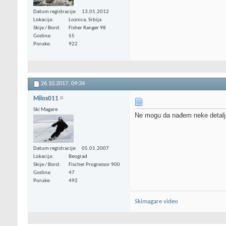
Datum registracije
13.01.2012
Lokacija
Loznica, Srbija
Skije / Bord
Fisher Ranger 98
Godina
55
Poruke
922
26.10.2017,
09:34
Milos011
Ski Magare
Ne mogu da nađem neke detaljnije
Datum registracije
05.01.2007
Lokacija
Beograd
Skije / Bord
Fischer Progressor 900
Godina
47
Poruke
492
Skimagare video