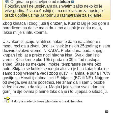
Originalno postavljeno od
stekan
Pokušavam i ne uspjevam da shvatim zašto neko ko je
više godina živio u Austriji (i ima nick vezan za austrijski
grad) uopšte uzima Jahorinu u razmatranje za skijanje.
Zbog klinaca i zbog ljudi tj druzenja. Kum iz Bg je bio gore s
porodicom pa da se malo druzimo a i dok je cerka mala,
lakse mi je s intruktorima.
U svakom slucaju, vratih se nakon 5 dana na Jahorini i
mogu reci da u zivotu (moj ski vjek je nekih 25godina) nisam
dozivio ovakvo vreme. NIKADA. Preko dana pada snjeg,
krupan i obilat a preko noci hladna kisa. Svaki dan isto
vreme. Kisa krene oko 19h i pada do 09h. Tad nastupa
snjeg. Staze su mekane i mokre, temprature se vrte oko
nule. Skijalo se koliko se moglo ali ovo je bilo katastrofa. ne
samo zbog vremena vec i zbog guzvi. Planina je puna i 70%
gostiju su Hrvati tj dalmatinci i Srbijanci (BG ili NS). Najgore
od svega, sve sami pocetnici. Ne znam da li sam 3 osobe
video da znaju da skijaju. Magla i jaki vjetar svaki dan na
gornjim djelovima planine tako da je i to uljepsalo situaciju.
History is made by those who dare to break the rules.