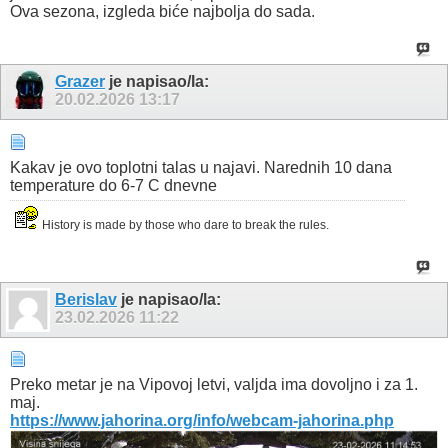
Ova sezona, izgleda biće najbolja do sada.
Grazer
je napisao/la:
20.02.2026
13:17
Kakav je ovo toplotni talas u najavi. Narednih 10 dana
temperature do 6-7 C dnevne
History is made by those who dare to break the rules.
Berislav
je napisao/la:
23.02.2026
11:22
Preko metar je na Vipovoj letvi, valjda ima dovoljno i za 1.
maj.
https://www.jahorina.org/info/webcam-jahorina.php