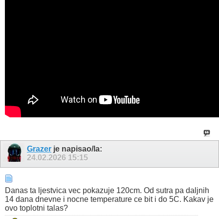
Grazer
je napisao/la:
24.02.2026
15:15
Danas ta ljestvica vec pokazuje 120cm. Od sutra pa daljnih
14 dana dnevne i nocne temperature ce bit i do 5C. Kakav je
ovo toplotni talas?