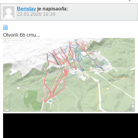
Berislav
je napisao/la:
22.01.2026
10:39
Otvorili 6b crnu...