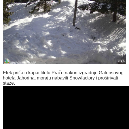
Elek priča o kapactitetu Prače nakon izgradnje Galensovog
hotela Jahorina, moraju nabaviti Snowfactory i proširivati
staze.