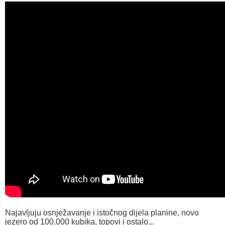
Najavljuju osnježavanje i istočnog dijela planine, novo
jezero od 100.000 kubika, topovi i ostalo...