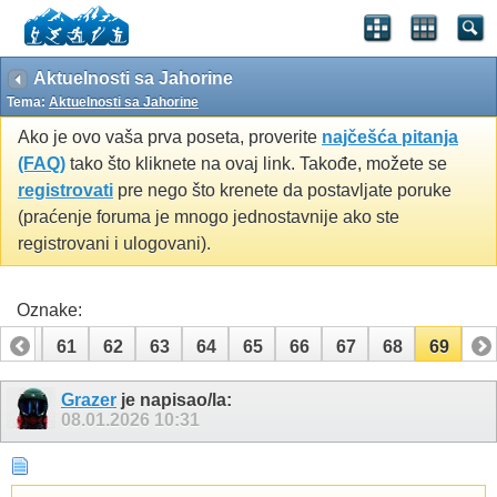
Aktuelnosti sa Jahorine
Tema:
Aktuelnosti sa Jahorine
Ako je ovo vaša prva poseta, proverite
najčešća pitanja
(FAQ)
tako što kliknete na ovaj link. Takođe, možete se
registrovati
pre nego što krenete da postavljate poruke
(praćenje foruma je mnogo jednostavnije ako ste
registrovani i ulogovani).
Oznake:
60
61
62
63
64
65
66
67
68
69
Grazer
je napisao/la:
08.01.2026
10:31