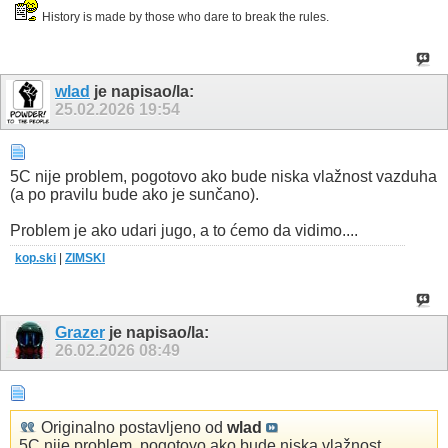
History is made by those who dare to break the rules.
wlad
je napisao/la:
25.02.2026
19:54
5C nije problem, pogotovo ako bude niska vlažnost vazduha
(a po pravilu bude ako je sunčano).
Problem je ako udari jugo, a to ćemo da vidimo....
kop.ski
|
ZIMSKI
Grazer
je napisao/la:
26.02.2026
08:49
Originalno postavljeno od
wlad
5C nije problem, pogotovo ako bude niska vlažnost