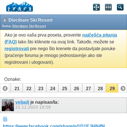
Divcibare Ski Resort
Tema:
Divcibare Ski Resort
Ako je ovo vaša prva poseta, proverite
najčešća pitanja
(FAQ)
tako što kliknete na ovaj link. Takođe, možete se
registrovati
pre nego što krenete da postavljate poruke
(praćenje foruma je mnogo jednostavnije ako ste
registrovani i ulogovani).
Oznake:
20
21
22
23
24
25
26
27
28
29
veljadj
je napisao/la:
22.12.2024
18:59
https://www.facebook.com/share/p/1D1EJHNif9/