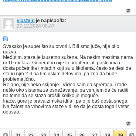
vlastem
je napisao/la:
27.12.2024
08:47
Svakako je super što su otvorili. Bili smo juče, nije bilo
gužva.
Međutim, staza je izuzetno sužena. Na nekim mestima nema
ni 10 metara. Generalno nije to problem, ali pošto ima i
dosta početnika i mladih koji su u školama, često se desi da
stanu njih 2-3 na tim uskim delovima, pa zna da bude
problematično.
Relano, nije neko skijanje.. Video sam da spremaju i rade
nešto oko sistema za osnežavanje, pa verujem da će raditi
na tome da se staza prošili koliko je moguće.
Inače, gore je prava zimska idila i palo je baš dosta snega.
Na žalost na vrhovima staze vidi se da je dosta toga i vetar
oduvao...
20
21
22
23
24
25
26
27
28
29