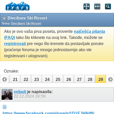
Divcibare Ski Resort
Tema:
Divcibare Ski Resort
Ako je ovo vaša prva poseta, proverite
najčešća pitanja
(FAQ)
tako što kliknete na ovaj link. Takođe, možete se
registrovati
pre nego što krenete da postavljate poruke
(praćenje foruma je mnogo jednostavnije ako ste
registrovani i ulogovani).
Oznake:
20
21
22
23
24
25
26
27
28
29
veljadj
je napisao/la:
22.12.2024
18:59
https://www.facebook.com/share/p/1D1EJHNif9/