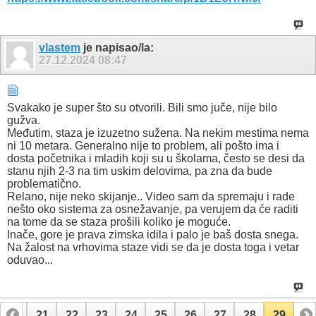
vlastem
je napisao/la:
27.12.2024
08:47
Svakako je super što su otvorili. Bili smo juče, nije bilo
gužva.
Međutim, staza je izuzetno sužena. Na nekim mestima nema
ni 10 metara. Generalno nije to problem, ali pošto ima i
dosta početnika i mladih koji su u školama, često se desi da
stanu njih 2-3 na tim uskim delovima, pa zna da bude
problematično.
Relano, nije neko skijanje.. Video sam da spremaju i rade
nešto oko sistema za osnežavanje, pa verujem da će raditi
na tome da se staza prošili koliko je moguće.
Inače, gore je prava zimska idila i palo je baš dosta snega.
Na žalost na vrhovima staze vidi se da je dosta toga i vetar
oduvao...
20
21
22
23
24
25
26
27
28
29