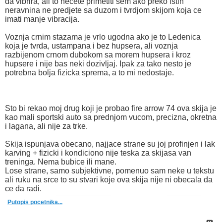
da vibrira, ali to necete primetiti sem ako preko istih
neravnina ne predjete sa duzom i tvrdjom skijom koja ce
imati manje vibracija.
Voznja crnim stazama je vrlo ugodna ako je to Ledenica
koja je tvrda, ustampana i bez hupsera, ali voznja
razbijenom crnom dubokom sa morem hupsera i kroz
hupsere i nije bas neki dozivljaj. Ipak za tako nesto je
potrebna bolja fizicka sprema, a to mi nedostaje.
Sto bi rekao moj drug koji je probao fire arrow 74 ova skija je
kao mali sportski auto sa prednjom vucom, precizna, okretna
i lagana, ali nije za trke.
Skija ispunjava obecano, najjace strane su joj profinjen i lak
karving + fizicki i kondiciono nije teska za skijasa van
treninga. Nema bubice ili mane.
Lose strane, samo subjektivne, pomenuo sam neke u tekstu
ali ruku na srce to su stvari koje ova skija nije ni obecala da
ce da radi.
Putopis pocetnika...