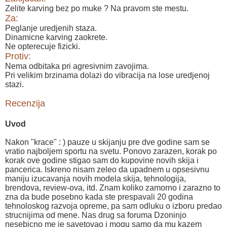
Zelite karving bez po muke ? Na pravom ste mestu.
Za:
Peglanje uredjenih staza.
Dinamicne karving zaokrete.
Ne opterecuje fizicki.
Protiv:
Nema odbitaka pri agresivnim zavojima.
Pri velikim brzinama dolazi do vibracija na lose uredjenoj
stazi.
Recenzija
Uvod
Nakon "krace" : ) pauze u skijanju pre dve godine sam se
vratio najboljem sportu na svetu. Ponovo zarazen, korak po
korak ove godine stigao sam do kupovine novih skija i
pancerica. Iskreno nisam zeleo da upadnem u opsesivnu
maniju izucavanja novih modela skija, tehnologija,
brendova, review-ova, itd. Znam koliko zamorno i zarazno to
zna da bude posebno kada ste prespavali 20 godina
tehnoloskog razvoja opreme, pa sam odluku o izboru predao
strucnijima od mene. Nas drug sa foruma Dzoninjo
nesebicno me je savetovao i mogu samo da mu kazem