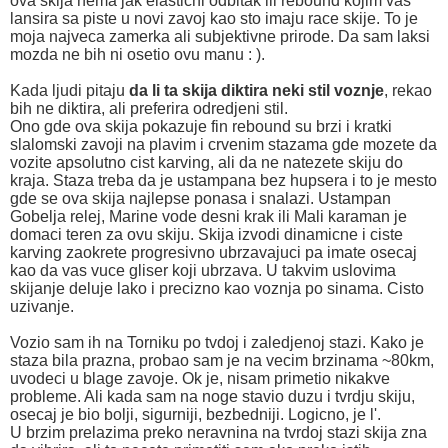
ova skija nema jak elasticni odbitak ili rebound kojim vas
lansira sa piste u novi zavoj kao sto imaju race skije. To je
moja najveca zamerka ali subjektivne prirode. Da sam laksi
mozda ne bih ni osetio ovu manu : ).
Kada ljudi pitaju
da li ta skija diktira neki stil voznje
, rekao
bih ne diktira, ali preferira odredjeni stil.
Ono gde ova skija pokazuje fin rebound su brzi i kratki
slalomski zavoji na plavim i crvenim stazama gde mozete da
vozite apsolutno cist karving, ali da ne natezete skiju do
kraja. Staza treba da je ustampana bez hupsera i to je mesto
gde se ova skija najlepse ponasa i snalazi. Ustampan
Gobelja relej, Marine vode desni krak ili Mali karaman je
domaci teren za ovu skiju. Skija izvodi dinamicne i ciste
karving zaokrete progresivno ubrzavajuci pa imate osecaj
kao da vas vuce gliser koji ubrzava. U takvim uslovima
skijanje deluje lako i precizno kao voznja po sinama. Cisto
uzivanje.
Vozio sam ih na Torniku po tvdoj i zaledjenoj stazi. Kako je
staza bila prazna, probao sam je na vecim brzinama ~80km,
uvodeci u blage zavoje. Ok je, nisam primetio nikakve
probleme. Ali kada sam na noge stavio duzu i tvrdju skiju,
osecaj je bio bolji, sigurniji, bezbedniji. Logicno, je l'.
U brzim prelazima preko neravnina na tvrdoj stazi skija zna