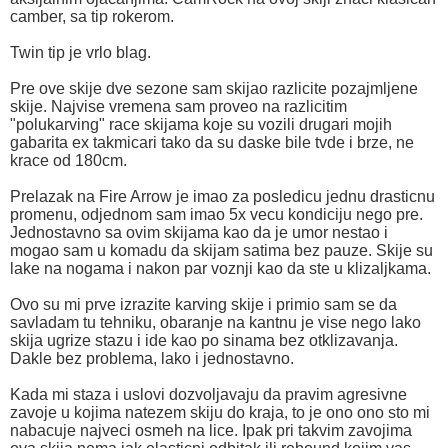
camber, sa tip rokerom.
Twin tip je vrlo blag.
Pre ove skije dve sezone sam skijao razlicite pozajmljene
skije. Najvise vremena sam proveo na razlicitim
"polukarving" race skijama koje su vozili drugari mojih
gabarita ex takmicari tako da su daske bile tvde i brze, ne
krace od 180cm.
Prelazak na Fire Arrow je imao za posledicu jednu drasticnu
promenu, odjednom sam imao 5x vecu kondiciju nego pre.
Jednostavno sa ovim skijama kao da je umor nestao i
mogao sam u komadu da skijam satima bez pauze. Skije su
lake na nogama i nakon par voznji kao da ste u klizaljkama.
Ovo su mi prve izrazite karving skije i primio sam se da
savladam tu tehniku, obaranje na kantnu je vise nego lako
skija ugrize stazu i ide kao po sinama bez otklizavanja.
Dakle bez problema, lako i jednostavno.
Kada mi staza i uslovi dozvoljavaju da pravim agresivne
zavoje u kojima natezem skiju do kraja, to je ono ono sto mi
nabacuje najveci osmeh na lice. Ipak pri takvim zavojima