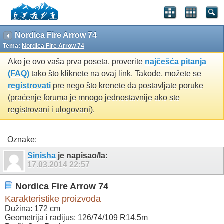
Nordica Fire Arrow 74
Tema:
Nordica Fire Arrow 74
Ako je ovo vaša prva poseta, proverite
najčešća pitanja
(FAQ)
tako što kliknete na ovaj link. Takođe, možete se
registrovati
pre nego što krenete da postavljate poruke
(praćenje foruma je mnogo jednostavnije ako ste
registrovani i ulogovani).
Oznake:
Sinisha
je napisao/la:
17.03.2014
22:57
Nordica Fire Arrow 74
Karakteristike proizvoda
Dužina: 172 cm
Geometrija i radijus: 126/74/109 R14,5m