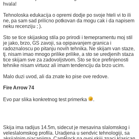
hvala!
Tehnoloska edukacija o opremi dodje po svoje hteli vi to ili
ne, pa sam sad prilicno potkovan da mogu cak i da napisem
neku recenziju ; ).
Sto se tice skijaskog stila po prirodi i temepramentu moj stil
je jako, brzo, GS zavoji, sa opipavanjem granica i
radoznaloscu po pitanju novih tehnika. Ne skijam van staze,
tj. nisam imao mnogo prilike prilike, a sto se uredjenih staza
tice skijam sve za zadovoljstvom. Sto se tice prefinjenosti
tehnike nisam virtuoz ali imam tendenciju da brzo ucim.
Malo duzi uvod, ali da znate ko pise ove redove.
Fire Arrow 74
Evo par slika konkretnog test primerka
.
Skija ima radijus 14.5m, sidecut je mesavina slalomskog i
veleslalomskog profila. Uradjena u sendvic tehnologiji, sa
aksijalnim ojacanjima. CamRock na ovoj skiji znaci klasican