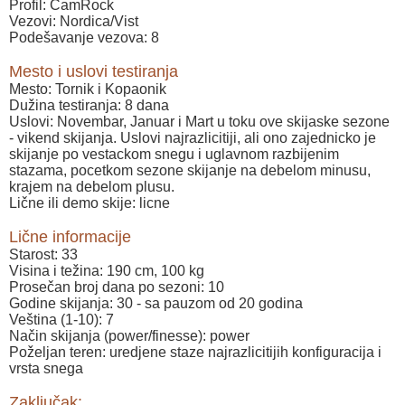
Profil: CamRock
Vezovi: Nordica/Vist
Podešavanje vezova: 8
Mesto i uslovi testiranja
Mesto: Tornik i Kopaonik
Dužina testiranja: 8 dana
Uslovi: Novembar, Januar i Mart u toku ove skijaske sezone
- vikend skijanja. Uslovi najrazlicitiji, ali ono zajednicko je
skijanje po vestackom snegu i uglavnom razbijenim
stazama, pocetkom sezone skijanje na debelom minusu,
krajem na debelom plusu.
Lične ili demo skije: licne
Lične informacije
Starost: 33
Visina i težina: 190 cm, 100 kg
Prosečan broj dana po sezoni: 10
Godine skijanja: 30 - sa pauzom od 20 godina
Veština (1-10): 7
Način skijanja (power/finesse): power
Poželjan teren: uredjene staze najrazlicitijih konfiguracija i
vrsta snega
Zaključak: