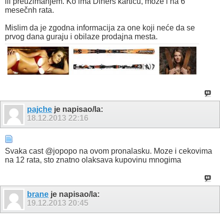
ili preuzimanjem. Ko ima Diners karticu, može i na 6
mesečnh rata.
Mislim da je zgodna informacija za one koji neće da se
prvog dana guraju i obilaze prodajna mesta.
pajche
je napisao/la:
18.12.2013
22:16
Svaka cast @jopopo na ovom pronalasku. Moze i cekovima
na 12 rata, sto znatno olaksava kupovinu mnogima
brane
je napisao/la:
19.12.2013
20:45