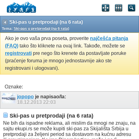
Ski-pas u pretprodaji (na 6 rata)
Tema:
Ski-pas u pretprodaji (na 6 rata)
Ako je ovo vaša prva poseta, proverite
najčešća pitanja
(FAQ)
tako što kliknete na ovaj link. Takođe, možete se
registrovati
pre nego što krenete da postavljate poruke
(praćenje foruma je mnogo jednostavnije ako ste
registrovani i ulogovani).
Oznake:
jopopo
je napisao/la:
18.12.2013
22:03
Ski-pas u pretprodaji (na 6 rata)
Ne bih da ispadne reklama, ali mislim da mnogi ne znaju, na
sajtu ekupi.rs se može kupiti ski-pas za Skijališta Srbija u
pretprodaji za željeni period sa dostavom na kućnu adresu