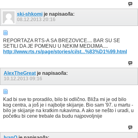
ski-shkomi
je napisao/la:
08.12.2013
20:16
REPORTAZA RTS-A SA BREZOVICE.... BAR SU SE
SETILI DA JE POMENU U NEKIM MEDIJIMA....
http://www.rts.rs/page/stories/ci/st...%83%D1%99.html
AlexTheGreat
je napisao/la:
10.12.2013
09:16
Kad bi sve to proradilo, bilo bi odlično. Bliža mi je od bilo
kog centra, a još je i najbolje skijanje. Bio sam '97. u martu -
bilo je skijanje na kratkim rukavima. A ako se nešto i uradi, u
početku bi cene trebale da budu najpovoljnije
IvanQ
je napisao/la: