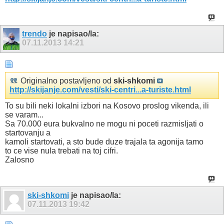
trendo
je napisao/la:
07.11.2013
14:21
Originalno postavljeno od
ski-shkomi
http://skijanje.com/vesti/ski-centri...a-turiste.html
To su bili neki lokalni izbori na Kosovo proslog vikenda, ili
se varam...
Sa 70.000 eura bukvalno ne mogu ni poceti razmisljati o
startovanju a
kamoli startovati, a sto bude duze trajala ta agonija tamo
to ce vise nula trebati na toj cifri.
Zalosno
ski-shkomi
je napisao/la:
07.11.2013
19:42