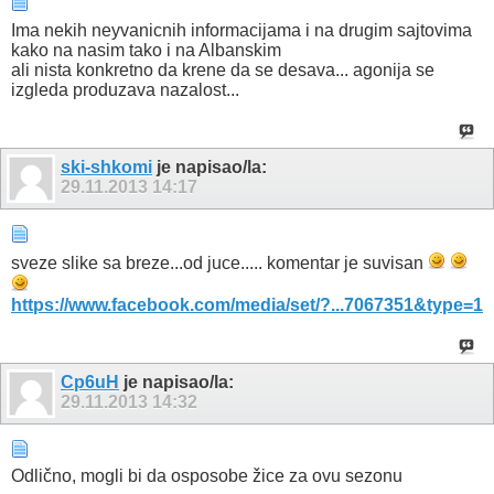
Ima nekih neyvanicnih informacijama i na drugim sajtovima
kako na nasim tako i na Albanskim
ali nista konkretno da krene da se desava... agonija se
izgleda produzava nazalost...
ski-shkomi
je napisao/la:
29.11.2013
14:17
sveze slike sa breze...od juce..... komentar je suvisan
https://www.facebook.com/media/set/?...7067351&type=1
Cp6uH
je napisao/la:
29.11.2013
14:32
Odlično, mogli bi da osposobe žice za ovu sezonu