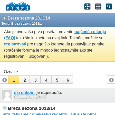
Breza sezona 2013/14
Tema:
Breza sezona 2013/14
Ako je ovo vaša prva poseta, proverite
najčešća pitanja
(FAQ)
tako što kliknete na ovaj link. Takođe, možete se
registrovati
pre nego što krenete da postavljate poruke
(praćenje foruma je mnogo jednostavnije ako ste
registrovani i ulogovani).
Oznake:
1
2
3
4
5
6
ski-shkomi
je napisao/la:
06.11.2013
20:45
Breza sezona 2013/14
http://skijanje.com/vesti/ski-centri...a-turiste.html