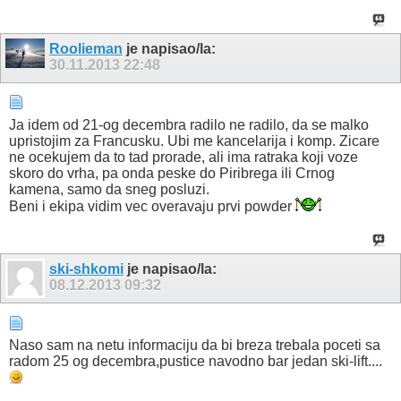
Roolieman
je napisao/la:
30.11.2013
22:48
Ja idem od 21-og decembra radilo ne radilo, da se malko
upristojim za Francusku. Ubi me kancelarija i komp. Zicare
ne ocekujem da to tad prorade, ali ima ratraka koji voze
skoro do vrha, pa onda peske do Piribrega ili Crnog
kamena, samo da sneg posluzi.
Beni i ekipa vidim vec overavaju prvi powder
ski-shkomi
je napisao/la:
08.12.2013
09:32
Naso sam na netu informaciju da bi breza trebala poceti sa
radom 25 og decembra,pustice navodno bar jedan ski-lift....