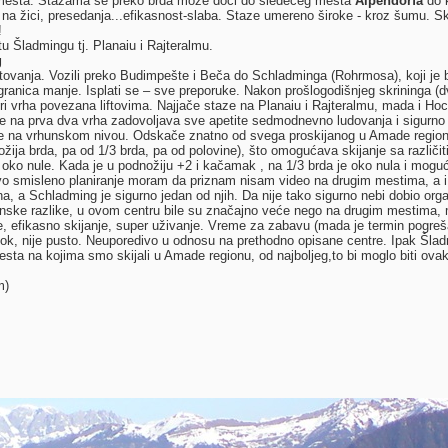
 mesta. Stazama se preko brda može doći do sledećeg mesta
Alpendorfa
do k
 na žici, presedanja...efikasnost-slaba. Staze umereno široke - kroz šumu. S
!
 Šladmingu tj. Planaiu i Rajteralmu.
g
tovanja. Vozili preko Budimpešte i Beča do Schladminga (Rohrmosa), koji je b
a granica manje. Isplati se – sve preporuke. Nakon prošlogodišnjeg skrininga (
i vrha povezana liftovima. Najjače staze na Planaiu i Rajteralmu, mada i Hoc
je na prva dva vrha zadovoljava sve apetite sedmodnevno ludovanja i sigurno 
e na vrhunskom nivou. Odskače znatno od svega proskijanog u Amade regionu.
ožija brda, pa od 1/3 brda, pa od polovine), što omogućava skijanje sa različ
ile oko nule. Kada je u podnožiju +2 i kačamak , na 1/3 brda je oko nula i mogu
vo smisleno planiranje moram da priznam nisam video na drugim mestima, a i ne
a, a Schladming je sigurno jedan od njih. Da nije tako sigurno nebi dobio org
sinske razlike, u ovom centru bile su značajno veće nego na drugim mestima, m
 efikasno skijanje, super uživanje. Vreme za zabavu (mada je termin pogreša
ok, nije pusto. Neuporedivo u odnosu na prethodno opisane centre. Ipak Šla
sta na kojima smo skijali u Amade regionu, od najboljeg,to bi moglo biti ova
m)