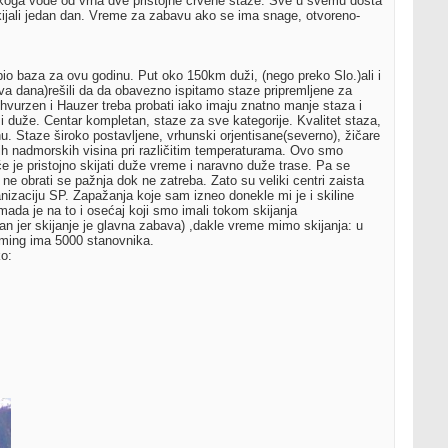
oga vode od vrha dve pristojne crvene staze. Sve u svemu dosta
kijali jedan dan. Vreme za zabavu ako se ima snage, otvoreno-
io baza za ovu godinu. Put oko 150km duži, (nego preko Slo.)ali i
dva dana)rešili da da obavezno ispitamo staze pripremljene za
hvurzen i Hauzer treba probati iako imaju znatno manje staza i
i duže. Centar kompletan, staze za sve kategorije. Kvalitet staza,
 Staze široko postavljene, vrhunski orjentisane(severno), žičare
itih nadmorskih visina pri različitim temperaturama. Ovo smo
će je pristojno skijati duže vreme i naravno duže trase. Pa se
 obrati se pažnja dok ne zatreba. Zato su veliki centri zaista
anizaciju SP. Zapažanja koje sam izneo donekle mi je i skiline
ada je na to i osećaj koji smo imali tokom skijanja
n jer skijanje je glavna zabava) ,dakle vreme mimo skijanja: u
dming ima 5000 stanovnika.
ko: