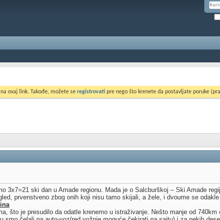
 na ovaj link. Takođe, možete se
registrovati
pre nego što krenete da postavljate poruke (pra
 smo 3x7=21 ski dan u Amade regionu. Mada je o Salcburškoj – Ski Amade regiji
led, prvenstveno zbog onih koji nisu tamo skijali, a žele, i dvoume se odakle
ina
a, što je presudilo da odatle krenemo u istraživanje. Nešto manje od 740km 
u smo čelali na auto-voz(red vožnje moguće čekirati na sajtu) i za nekih des