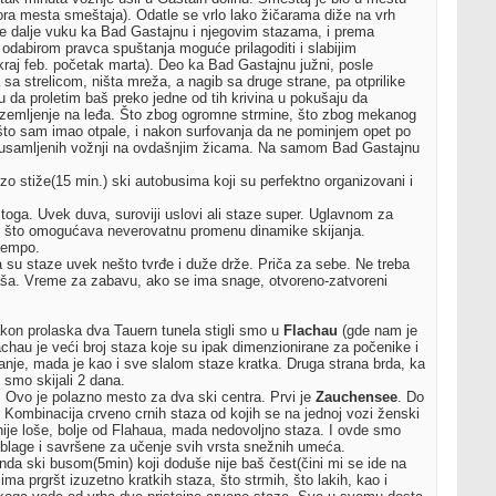
ora mesta smeštaja). Odatle se vrlo lako žičarama diže na vrh
ice dalje vuku ka Bad Gastajnu i njegovim stazama, i prema
dabirom pravca spuštanja moguće prilagoditi i slabijim
kraj feb. početak marta). Deo ka Bad Gastajnu južni, posle
a strelicom, ništa mreža, a nagib sa druge strane, pa otprilike
ću da proletim baš preko jedne od tih krivina u pokušaju da
prizemljenje na leđa. Što zbog ogromne strmine, što zbog mekanog
o što sam imao otpale, i nakon surfovanja da ne pominjem opet po
iji usamljenih vožnji na ovdašnjim žicama. Na samom Bad Gastajnu
zo stiže(15 min.) ski autobusima koji su perfektno organizovani i
 toga. Uvek duva, suroviji uslovi ali staze super. Uglavnom za
u, što omogućava neverovatnu promenu dinamike skijanja.
tempo.
 su staze uvek nešto tvrđe i duže drže. Priča za sebe. Ne treba
kijaša. Vreme za zabavu, ako se ima snage, otvoreno-zatvoreni
kon prolaska dva Tauern tunela stigli smo u
Flachau
(gde nam je
chau je veći broj staza koje su ipak dimenzionirane za počenike i
janje, mada je kao i sve slalom staze kratka. Druga strana brda, ka
smo skijali 2 dana.
. Ovo je polazno mesto za dva ski centra. Prvi je
Zauchensee
. Do
o. Kombinacija crveno crnih staza od kojih se na jednoj vozi ženski
je loše, bolje od Flahaua, mada nedovoljno staza. I ovde smo
 blage i savršene za učenje svih vrsta snežnih umeća.
da ski busom(5min) koji doduše nije baš čest(čini mi se ide na
ma prgršt izuzetno kratkih staza, što strmih, što lakih, kao i