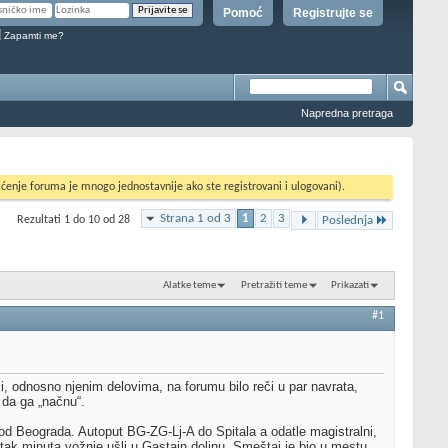
Pomoć
Registrujte se
Zapamti me?
Napredna pretraga
ćenje foruma je mnogo jednostavnije ako ste registrovani i ulogovani).
Strana 1 od 3
1
2
3
Rezultati 1 do 10 od 28
Poslednja
Alatke teme
Pretražiti teme
Prikazati
#1
, odnosno njenim delovima, na forumu bilo reči u par navrata,
 da ga „načnu“.
od Beograda. Autoput BG-ZG-Lj-A do Spitala a odatle magistralni,
etak minuta vožnje ušli u Gastain dolinu. Smeštaj je bio u mestu