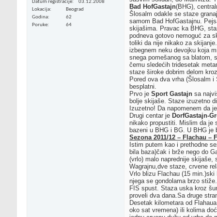
Datum registracije
03.12.2008
Bad HofGastajn
(BHG), central
Lokacija
Beograd
Šlosalm odakle se staze granaj
Godina
62
samom Bad HofGastajnu. Pejsaž 
Poruke
64
skijašima. Pravac ka BHG, staz
podneva gotovo nemoguć za skij
toliki da nije nikako za skijan
izbegnem neku devojku koja mi 
snega pomešanog sa blatom, sen
čemu sledećih tridesetak metar
staze široke dobrim delom kro
Pored ova dva vrha (Šlosalm i S
besplatni.
Prvo je
Sport Gastajn
sa najvi
bolje skijaše. Staze izuzetno 
Izuzetno! Da napomenem da je 
Drugi centar je
DorfGastajn-Gr
nikako propustiti. Mislim da je
bazeni u BHG i BG. U BHG je bo
Sezona 2011/12 – Flachau – F
Istim putem kao i prethodne se
bila baza)čak i brže nego do G
(vrlo) malo naprednije skijaše,
Wagrajnu,dve staze, crvene rel
Vrlo blizu Flachau (15 min.)s
njega se gondolama brzo stiže. 
FIS spust. Staza uska kroz šu
proveli dva dana.Sa druge stra
Desetak kilometara od Flahaua
oko sat vremena) ili kolima doć