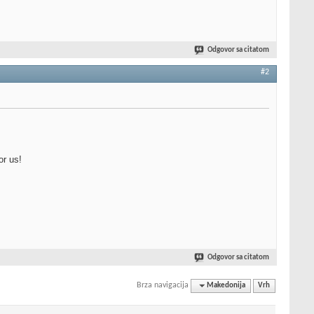
Odgovor sa citatom
#2
or us!
Odgovor sa citatom
Brza navigacija
Makedonija
Vrh