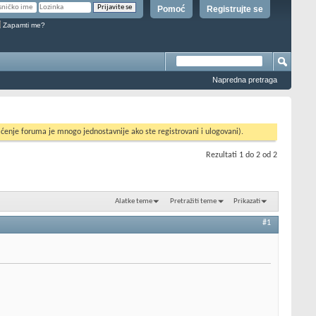
Pomoć
Registrujte se
Zapamti me?
Napredna pretraga
ćenje foruma je mnogo jednostavnije ako ste registrovani i ulogovani).
Rezultati 1 do 2 od 2
Alatke teme
Pretražiti teme
Prikazati
#1