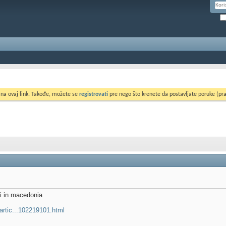
 na ovaj link. Takođe, možete se
registrovati
pre nego što krenete da postavljate poruke (pra
ki in macedonia
artic...102219101.html