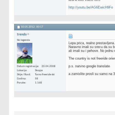
http://youtu.be/AG6EwicH9Fo
10.05.2012,
00:17
trendo
Ski legenda
Lepa prica, realno prestavljena.
Naravno imali su srecu da su bi
ali imali su i pehove. No jednu 
The country is not freeride ori
p.s. narvno google translate
Datum registracije
20.04.2008
Lokacija
Skopje
a zamislite prosli su samo na 3
Skije / Bord
Turno freeride ski
Godina
58
Poruke
1.168