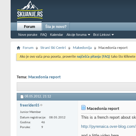
Forum
Šta je novo?
Nove poruke
FAQ
Kalendar
Akcije foruma
Brzi Linkovi
Forum
Strani Ski Centri
Makedonija
Macedonia report
Ako je ovo vaša prva poseta, proverite
najčešća pitanja (FAQ)
tako što kliknete
Tema:
Macedonia report
08.05.2012,
21:12
freerider65
Macedonia report
Junior Member
This is a french report about s
Datum registracije
08.05.2012
Godina
46
http://pyrenaica.over-blog.com/
Poruke
9
and a little video here