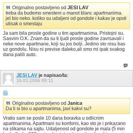
Originalno postavljeno od
JESI LAV
treba da budemo smesteni u manot blanc apartmanima.
jel bio neko. koliko su udaljeni od gondole i kakav je opsti
utisak o smestaju
Ja sam bila prosle godine u tim apartmanima. Pristojni su.
Sasvim O.K. Znam da su ti ljudi prosle godine zavrsavali i
neke nove apartmane, koji su jos bolji. Jedino sto nisu bas
uz gondolu. Nisu ni previse daleko,ali smo mi ipak svakog
dana palili auto.
JESI LAV
je napisao/la:
16.03.2006
09:11
Originalno postavljeno od
Janica
Da li si bio u apartmanima, javi kakvi su?
Vratio sam se posle 10 dana boravka u odlicnim
apartmanima. Apartmani su konforni, kao sto je i prikazano
na slikama na sajtu. Udaljenost od gondole je mala (5 min