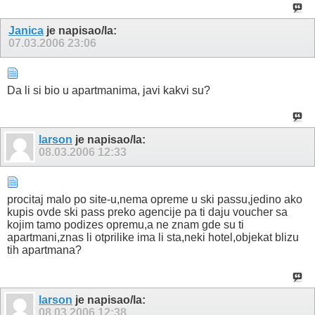
Janica
je napisao/la:
07.03.2006
23:06
Da li si bio u apartmanima, javi kakvi su?
larson
je napisao/la:
08.03.2006
12:33
procitaj malo po site-u,nema opreme u ski passu,jedino ako
kupis ovde ski pass preko agencije pa ti daju voucher sa
kojim tamo podizes opremu,a ne znam gde su ti
apartmani,znas li otprilike ima li sta,neki hotel,objekat blizu
tih apartmana?
larson
je napisao/la:
08.03.2006
12:38