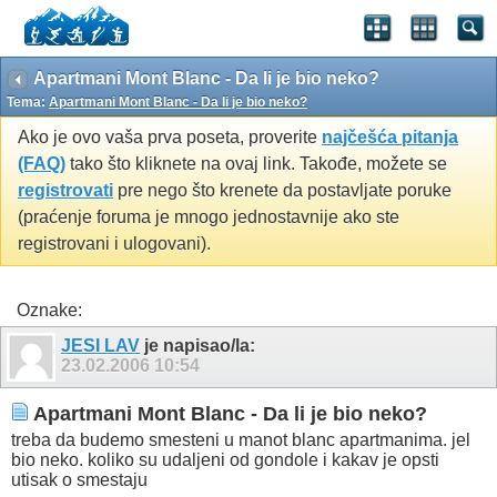
Apartmani Mont Blanc - Da li je bio neko?
Tema:
Apartmani Mont Blanc - Da li je bio neko?
Ako je ovo vaša prva poseta, proverite
najčešća pitanja
(FAQ)
tako što kliknete na ovaj link. Takođe, možete se
registrovati
pre nego što krenete da postavljate poruke
(praćenje foruma je mnogo jednostavnije ako ste
registrovani i ulogovani).
Oznake:
JESI LAV
je napisao/la:
23.02.2006
10:54
Apartmani Mont Blanc - Da li je bio neko?
treba da budemo smesteni u manot blanc apartmanima. jel
bio neko. koliko su udaljeni od gondole i kakav je opsti
utisak o smestaju