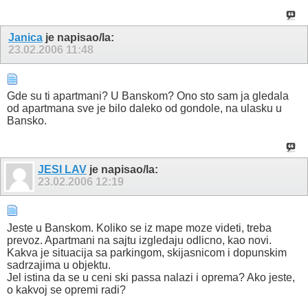
Janica
je napisao/la:
23.02.2006
11:48
Gde su ti apartmani? U Banskom? Ono sto sam ja gledala
od apartmana sve je bilo daleko od gondole, na ulasku u
Bansko.
JESI LAV
je napisao/la:
23.02.2006
12:19
Jeste u Banskom. Koliko se iz mape moze videti, treba
prevoz. Apartmani na sajtu izgledaju odlicno, kao novi.
Kakva je situacija sa parkingom, skijasnicom i dopunskim
sadrzajima u objektu.
Jel istina da se u ceni ski passa nalazi i oprema? Ako jeste,
o kakvoj se opremi radi?