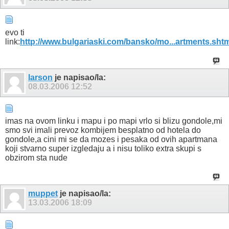
evo ti
link:
http://www.bulgariaski.com/bansko/mo...artments.sht
larson
je napisao/la:
08.03.2006
12:52
imas na ovom linku i mapu i po mapi vrlo si blizu gondole,mi
smo svi imali prevoz kombijem besplatno od hotela do
gondole,a cini mi se da mozes i pesaka od ovih apartmana
koji stvarno super izgledaju a i nisu toliko extra skupi s
obzirom sta nude
muppet
je napisao/la:
13.03.2006
18:09