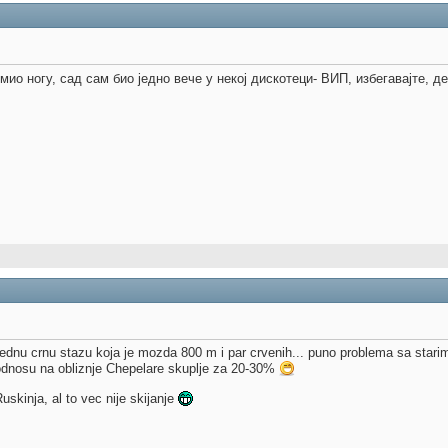
мио ногу, сад сам био једно вече у некој дискотеци- ВИП, избегавајте, де
ednu crnu stazu koja je mozda 800 m i par crvenih... puno problema sa star
 odnosu na obliznje Chepelare skuplje za 20-30%
uskinja, al to vec nije skijanje