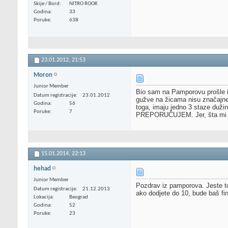
Skije / Bord
NITRO ROOK
Godina
33
Poruke
638
23.01.2012,
21:53
Moron
Junior Member
Bio sam na Pamporovu prošle i 
Datum registracije
23.01.2012
gužve na žicama nisu značajne.
Godina
56
toga, imaju jedno 3 staze dužin
Poruke
7
PREPORUČUJEM. Jer, šta mi vred
15.01.2014,
22:13
hehad
Junior Member
Pozdrav iz pamporova. Jeste top
Datum registracije
21.12.2013
ako dodjete do 10, bude baš fin
Lokacija
Beograd
Godina
52
Poruke
23