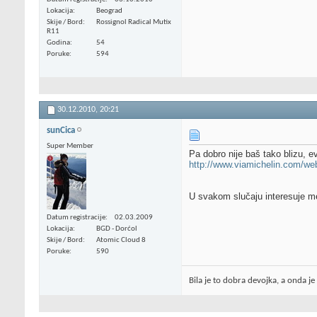
Lokacija
Beograd
Skije / Bord
Rossignol Radical Mutix
R11
Godina
54
Poruke
594
30.12.2010,
20:21
sunCica
Super Member
Pa dobro nije baš tako blizu, e
http://www.viamichelin.com/web
U svakom slučaju interesuje me
Datum registracije
02.03.2009
Lokacija
BGD - Dorćol
Skije / Bord
Atomic Cloud 8
Poruke
590
Bila je to dobra devojka, a onda je o