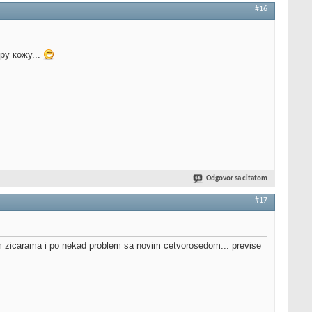
#16
ру кожу...
Odgovor sa citatom
#17
im zicarama i po nekad problem sa novim cetvorosedom... previse