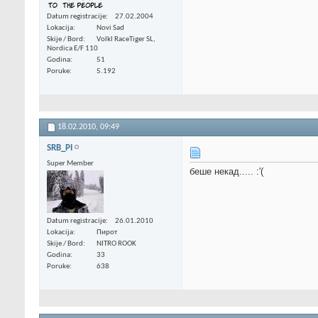
Datum registracije
27.02.2004
Lokacija
Novi Sad
Skije / Bord
Volkl RaceTiger SL,
Nordica E/F 110
Godina
51
Poruke
5.192
18.02.2010,
09:49
SRB_PI
Super Member
беше некад..... :'(
Datum registracije
26.01.2010
Lokacija
Пирот
Skije / Bord
NITRO ROOK
Godina
33
Poruke
638