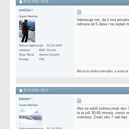
29.12.2010,
10:52
sunCica
Super Member
Interesuje me, da li ima priva
odmora od 5 dana i ne isplati 
Datum registracije
02.03.2009
Lokacija
BGD - Dorćol
Skije / Bord
Atomic Cloud 8
Poruke
590
Bila je to dobra devojka, a onda je o
30.12.2010,
18:14
jopopo
Super Member
Ako se rešiš kolima imaš oko 7
to je još 30-45 minuta, zavisi 
vremena. Znači oko 7 sati bez p
Datum registracije
03.10.2010