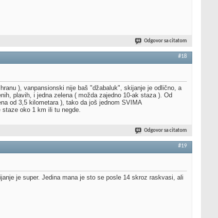
Odgovor sa citatom
#18
anu ), vanpansionski nije baš "džabaluk", skijanje je odlično, a
nih, plavih, i jedna zelena ( možda zajedno 10-ak staza ). Od
rvena od 3,5 kilometara ), tako da još jednom SVIMA
staze oko 1 km ili tu negde.
Odgovor sa citatom
#19
janje je super. Jedina mana je sto se posle 14 skroz raskvasi, ali