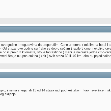
ove godine i mogu svima da preporučim. Cene umerene ( mislim na hotel i ishr
 Od staza, ove godine su ( ako se dobro sećam ) radile 3 crne, nekoliko crve
e od ili preko 3 kilometra, što je fantastično ( meni je najdraža jedna crno-c
i što je ukupna dužina ( zbir ) svih staza 30 ili 40 km, ako su pojedinačne 
lo, i nema snega, ali 13 od 14 staza radi pod veštakom, kao i sve žice, i ski
og skijanja.