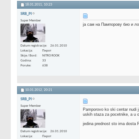
18.01.2011,
10:23
SRB_PI
Super Member
ја сам на Пампорову био и ло
Datum registracije
26.01.2010
Lokacija
Пирот
Skije / Bord
NITRO ROOK
Godina
33
Poruke
638
10.01.2012,
20:21
SRB_PI
Super Member
Pamporovo ko ski centar nudi j
uskih staza za pocetnike, a u
jedina prednost sto ima dosta R
Datum registracije
26.01.2010
Lokacija
Пирот