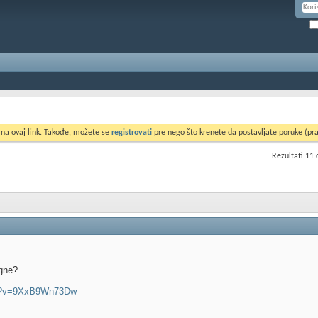
 na ovaj link. Takođe, možete se
registrovati
pre nego što krenete da postavljate poruke (pra
Rezultati 11 
gne?
ch?v=9XxB9Wn73Dw