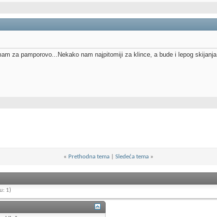
emam za pamporovo...Nekako nam najpitomiji za klince, a bude i lepog skija
«
Prethodna tema
|
Sledeća tema
»
u: 1)