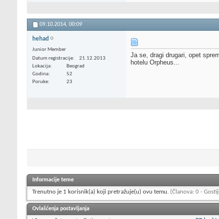
09.10.2014,
00:09
hehad
Junior Member
Ja se, dragi drugari, opet spr
Datum registracije
21.12.2013
hotelu Orpheus...
Lokacija
Beograd
Godina
52
Poruke
23
Informacije teme
Trenutno je 1 korisnik(a) koji pretražuje(u) ovu temu.
(Članova: 0 - Gostij
Ovlašćenja postavljanja