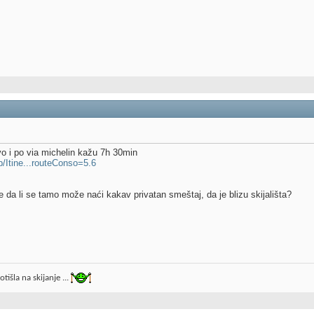
vo i po via michelin kažu 7h 30min
/Itine...routeConso=5.6
 da li se tamo može naći kakav privatan smeštaj, da je blizu skijališta?
tišla na skijanje ...