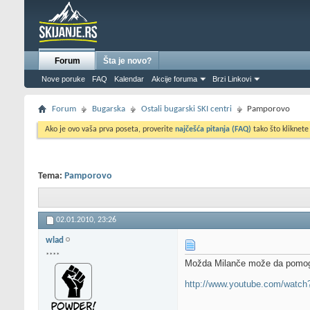
Forum
Šta je novo?
Nove poruke
FAQ
Kalendar
Akcije foruma
Brzi Linkovi
Forum
Bugarska
Ostali bugarski SKI centri
Pamporovo
Ako je ovo vaša prva poseta, proverite
najčešća pitanja (FAQ)
tako što kliknete
Tema:
Pamporovo
02.01.2010,
23:26
wlad
****
Možda Milanče može da pomo
http://www.youtube.com/wat