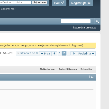
Pomoć
Registrujte se
Zapamti me?
Napredna pretraga
ćenje foruma je mnogo jednostavnije ako ste registrovani i ulogovani).
Strana 2 od 3
1
2
3
do 20 od 28
Prva
Poslednja
Alatke teme
Pretražiti teme
Prikazati
#11