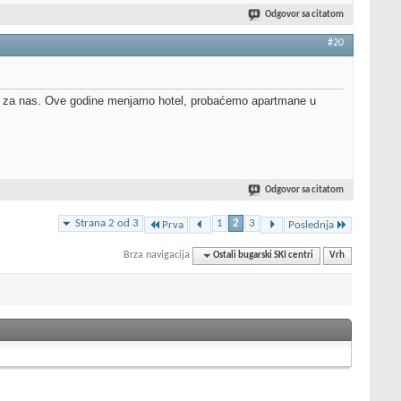
Odgovor sa citatom
#20
nja za nas. Ove godine menjamo hotel, probaćemo apartmane u
Odgovor sa citatom
Strana 2 od 3
1
2
3
Prva
Poslednja
Brza navigacija
Ostali bugarski SKI centri
Vrh