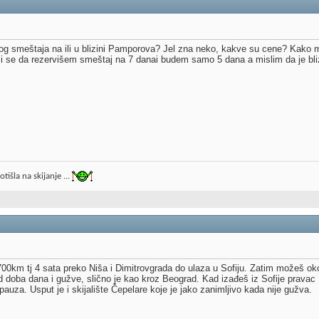
tnog smeštaja na ili u blizini Pamporova? Jel zna neko, kakve su cene? Kako 
mi se da rezervišem smeštaj na 7 danai budem samo 5 dana a mislim da je bli
tišla na skijanje ...
00km tj 4 sata preko Niša i Dimitrovgrada do ulaza u Sofiju. Zatim možeš ok
od doba dana i gužve, slično je kao kroz Beograd. Kad izađeš iz Sofije pravac 
auza. Usput je i skijalište Čepelare koje je jako zanimljivo kada nije gužva.