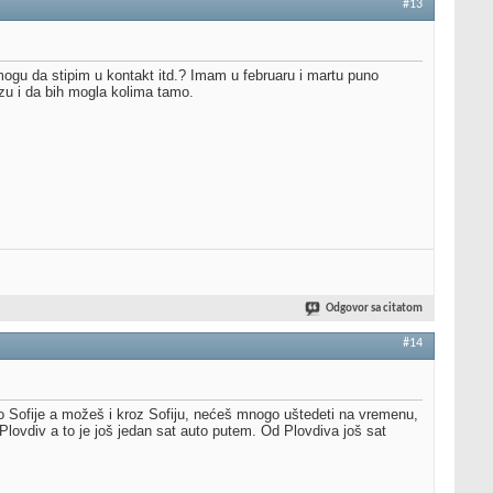
#13
mogu da stipim u kontakt itd.? Imam u februaru i martu puno
zu i da bih mogla kolima tamo.
Odgovor sa citatom
#14
o Sofije a možeš i kroz Sofiju, nećeš mnogo uštedeti na vremenu,
Plovdiv a to je još jedan sat auto putem. Od Plovdiva još sat