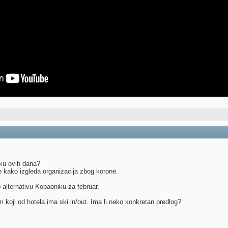
sku ovih dana?
e kako izgleda organizacija zbog korone.
lternativu Kopaoniku za februar.
oji od hotela ima ski in/out. Ima li neko konkretan predlog?