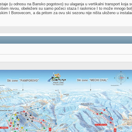
je (u odnosu na Bansko pogotovo) su ulaganja u vertikalni transport koja su
višem nivou, obeleženi su samo počeci staza I raskrnice I to može mnogo bolj
skim I Borovecom, a da pritom za ovu ski sezonu nije ništa uloženo u instalac