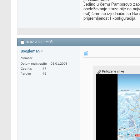
Jedino u čemu Pamporovo zaosta
obeležavanje staza nije na naj
rsd) čime se izjednačio sa Ban
pripremljenost I konfiguracija
20.02.2022,
19:08
Boogieman
Member
Datum registracije
05.01.2009
Godina
49
Priložene slike
Poruke
46