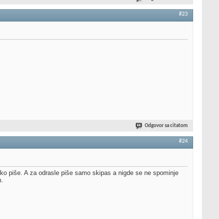
#23
Odgovor sa citatom
#24
ko piše. A za odrasle piše samo skipas a nigde se ne spominje
m.