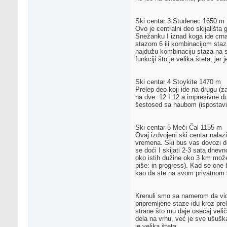
Ski centar 3 Studenec 1650 m
Ovo je centralni deo skijališta 
Snežanku I iznad koga ide crna
stazom 6 ili kombinacijom staza
najdužu kombinaciju staza na sk
funkciji što je velika šteta, jer
Ski centar 4 Stoykite 1470 m
Prelep deo koji ide na drugu (za
na dve: 12 I 12 a impresivne d
šestosed sa haubom (ispostavić
Ski centar 5 Meči Čal 1155 m
Ovaj izdvojeni ski centar nalaz
vremena. Ski bus vas dovozi do
se doći I skijati 2-3 sata dnev
oko istih dužine oko 3 km može
piše: in progress). Kad se one 
kao da ste na svom privatnom s
Krenuli smo sa namerom da vidi
pripremljene staze idu kroz pre
strane što mu daje osećaj veli
dela na vrhu, već je sve ušuška
je velika šteta.