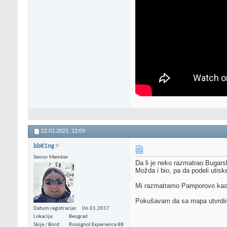
22.01.2021,
12:09
bbK1ng
Senior Member
Da li je neko razmatrao Bugar
Možda i bio, pa da podeli utisk
Mi razmatramo Pamporovo kao a
Pokušavam da sa mapa utvrdim k
Datum registracije
06.01.2017
Lokacija
Beograd
Skije / Bord
Rossignol Experience 88