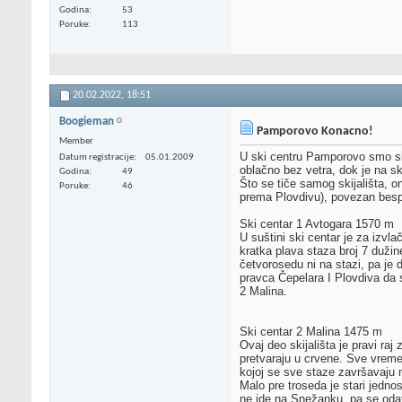
Godina
53
Poruke
113
20.02.2022,
18:51
Boogieman
Pamporovo Konacno!
Member
U ski centru Pamporovo smo skij
Datum registracije
05.01.2009
oblačno bez vetra, dok je na sk
Godina
49
Što se tiče samog skijališta, 
Poruke
46
prema Plovdivu), povezan bespla
Ski centar 1 Avtogara 1570 m
U suštini ski centar je za izvla
kratka plava staza broj 7 dužin
četvorosedu ni na stazi, pa je 
pravca Čepelara I Plovdiva da 
2 Malina.
Ski centar 2 Malina 1475 m
Ovaj deo skijališta je pravi raj
pretvaraju u crvene. Sve vreme
kojoj se sve staze završavaju n
Malo pre troseda je stari jedn
ne ide na Snežanku, pa se odat