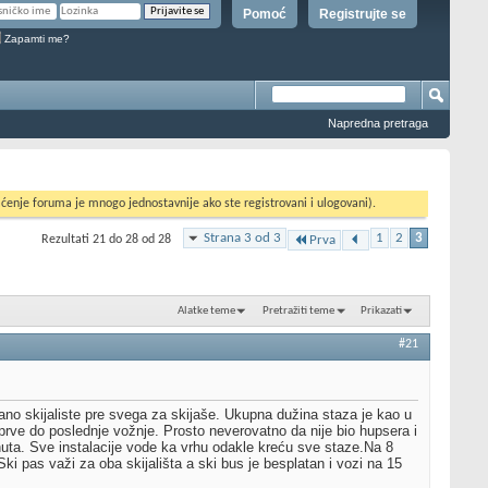
Pomoć
Registrujte se
Zapamti me?
Napredna pretraga
ćenje foruma je mnogo jednostavnije ako ste registrovani i ulogovani).
Strana 3 od 3
1
2
3
Rezultati 21 do 28 od 28
Prva
Alatke teme
Pretražiti teme
Prikazati
#21
no skijaliste pre svega za skijaše. Ukupna dužina staza je kao u
prve do poslednje vožnje. Prosto neverovatno da nije bio hupsera i
uta. Sve instalacije vode ka vrhu odakle kreću sve staze.Na 8
ki pas važi za oba skijališta a ski bus je besplatan i vozi na 15