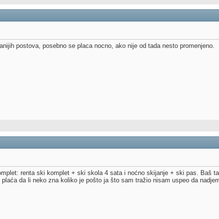
nijih postova, posebno se placa nocno, ako nije od tada nesto promenjeno.
et: renta ski komplet + ski skola 4 sata i noćno skijanje + ski pas. Baš ta
 plaća da li neko zna koliko je pošto ja što sam tražio nisam uspeo da nadje