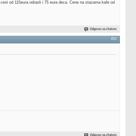
o ceni od 115eura odrasli i 75 eura deca. Cene na stazama kafe od
Odgovor sa citatom
#22
Odgovor sa citatom