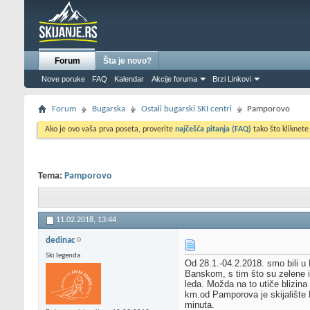
Forum
Šta je novo?
Nove poruke
FAQ
Kalendar
Akcije foruma
Brzi Linkovi
Forum
Bugarska
Ostali bugarski SKI centri
Pamporovo
Ako je ovo vaša prva poseta, proverite
najčešća pitanja (FAQ)
tako što kliknete
Tema:
Pamporovo
11.02.2018,
13:44
dedinac
Ski legenda
Od 28.1.-04.2.2018. smo bili u
Banskom, s tim što su zelene i
leda. Možda na to utiče blizin
km.od Pamporova je skijalište M
minuta.