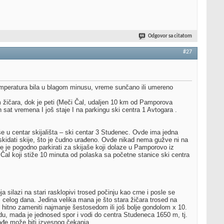
Odgovor sa citatom
#27
 temperatura bila u blagom minusu, vreme sunčano ili umereno
m žičara, dok je peti (Meči Čal, udaljen 10 km od Pamporova
sat vremena I još staje I na parkingu ski centra 1 Avtogara .
jaše u centar skijališta – ski centar 3 Studenec. Ovde ima jedna
I skidati skije, što je čudno urađeno. Ovde nikad nema gužve ni na
de je pogodno parkirati za skijaše koji dolaze u Pamporovo iz
Čal koji stiže 10 minuta od polaska sa početne stanice ski centra
ja silazi na stari rasklopivi trosed počinju kao crne i posle se
 celog dana. Jedina velika mana je što stara žičara trosed na
d hitno zameniti najmanje šestosedom ili još bolje gondolom x 10.
du, mada je jednosed spor i vodi do centra Studeneca 1650 m, tj.
ođe može biti izvesnog čekanja.