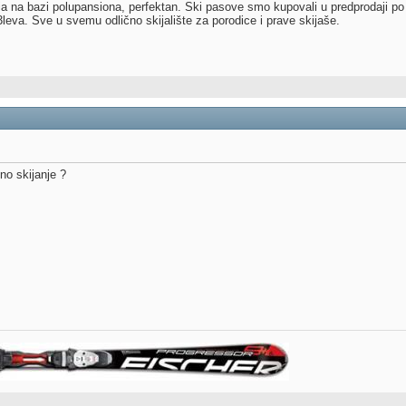
dia na bazi polupansiona, perfektan. Ski pasove smo kupovali u predprodaji p
3leva. Sve u svemu odlično skijalište za porodice i prave skijaše.
no skijanje ?