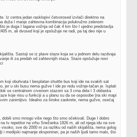
nte. Iz centra jedan rasklopivi četvorosed izvlači direktno na
lepa duža I manje zahtevna kombinacija polukružno zelenom
a što je duga I lagana vožnja od čak 4 km što I ujedno predstavlja
05 m, ali dvosed koji je opslužuje ne radi, pa taj deo nije u
skijališta. Sastoji se iz plave staze koja se u jednom delu razdvaja
anje ili za predah od zahtevnijih staza. Staze opslužuje novi
ci
m koji obuhvata I besplatan shuttle bus koji ide na svakih sat
 jer u ski busu nema gužve I ide po redu vožnje-tačan je. Isplati
), dok se centralnom crvenom stazom sa 3 crna dela I 3 obilaska
aze koje nisu u funkciji a u planu su da se osposobe (na ski mapi
sasvim zanimljivo. Idealno za široke zaokrete, nema gužve, osećaj
i, dobili smo mnogo više nego što smo očekivali. Duge I dobro
e na tv repetitor na vrhu Snežanka 1926 m, ali od njega idu na sve
 visoko, sve do 2000 m za razliku od naših skijališta, nema golog
ji i medijski najmanje eksponiran, pa je naših ljudi tamo malo, što