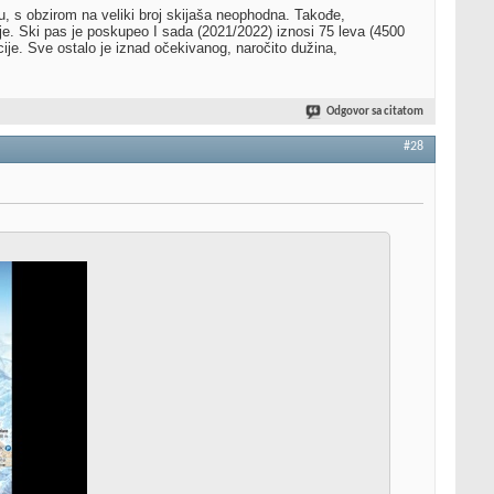
, s obzirom na veliki broj skijaša neophodna. Takođe,
e. Ski pas je poskupeo I sada (2021/2022) iznosi 75 leva (4500
ije. Sve ostalo je iznad očekivanog, naročito dužina,
Odgovor sa citatom
#28