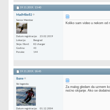
19.11.2019,
13:40
MadMike82
Senior Member
Koliko sam video u nekom od ra
Datum registracije
23.02.2019
Lokacija
Beograd
Skije / Bord
K2 charger
Godina
43
Poruke
144
19.11.2019,
16:45
ibane
Ski legenda
Za malog gledam da uzmem kompl
noćno skijanje. Ako se dodatno
Datum registracije
01.12.2004