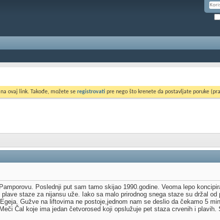
 na ovaj link. Takođe, možete se
registrovati
pre nego što krenete da postavljate poruke (pra
 Pamporovu. Poslednji put sam tamo skijao 1990.godine. Veoma lepo koncipira
 plave staze za nijansu uže. Iako sa malo prirodnog snega staze su držal od 
a Egeja. Gužve na liftovima ne postoje,jednom nam se deslio da čekamo 5 min
eči Čal koje ima jedan četvorosed koji opslužuje pet staza crvenih i plavih. S