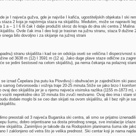
gde je I najveća gužva, gde je najviše I kafića, ugostiteljskih objekata I ski re
 staza 2 koja je najstrmija staza na skijalištu. Međutim, može se napraviti 
 1 a – 1 I 6 Ili čak I dalje produžiti skroz do kraja do dna ski centra 2 Malin
ijalištu. Ovde čak ima I deo koji je trasiran na južnu stranu, staza 9 dužine 24
 je snega bilo dovoljno i za skijanje na južnoj strani
padnu) stranu skijališta i kad se on odskija oseti se veličina I disperzivnost 
užine od 3638 m (12) I 3591 m (12 a). Jako duge plave staze odlične za zagrev
e se jedini šestosed na celom skijalištu), pa nema čekanja na polaznoj stani
i se iznad Čepelara (na putu ka Plovdivu) i obuhvaćen je zajedničkim ski paso
 samog četvoroseda i vožnja traje 20-25 minuta.Stiže se jako brzo I komforno,
no ovaj deo skijališta jer je u njemu najveća visinska razlika (1155 m-1873 m
 voziti neprekidno oko 10 minuta što zvuči nestvarno. Ovaj deo ima i stare st
budu dodale moglo bi se ceo dan skijati na ovom skijalištu, ali I bez njih je 
kijalištu.
mo preostali od 3 najveća Bugarska ski centra, ali smo se prijatno iznenadil
lepu šumu, dobro orijentisane sa dosta prirodnog snega, sve instalacije izlaz
čine skijališta. Zanimljivo je takođe da na Rodopskim planinama šuma ide jako
no I zaklonjeno od vetra što je velika prednost. Ski centar koji je nama najdal