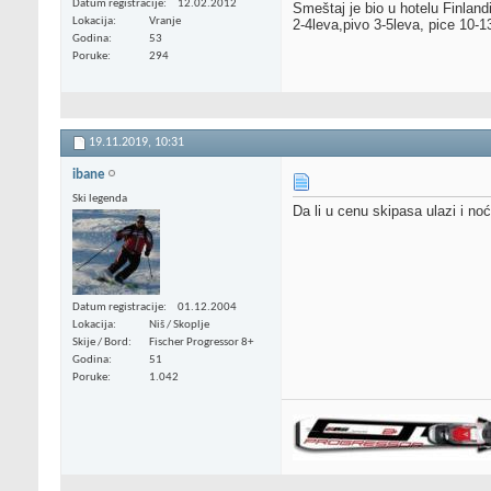
Datum registracije
12.02.2012
Smeštaj je bio u hotelu Finlan
Lokacija
Vranje
2-4leva,pivo 3-5leva, pice 10-1
Godina
53
Poruke
294
19.11.2019,
10:31
ibane
Ski legenda
Da li u cenu skipasa ulazi i noć
Datum registracije
01.12.2004
Lokacija
Niš / Skoplje
Skije / Bord
Fischer Progressor 8+
Godina
51
Poruke
1.042