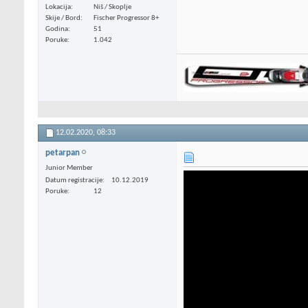
Lokacija
Niš / Skoplje
Skije / Bord
Fischer Progressor 8+
Godina
51
Poruke
1.042
12.02.2020,
08:33
petarpan
Junior Member
Datum registracije
10.12.2019
Poruke
12