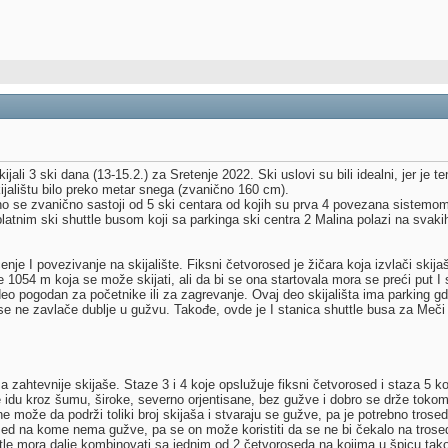
ali 3 ski dana (13-15.2.) za Sretenje 2022. Ski uslovi su bili idealni, jer je
ijalištu bilo preko metar snega (zvanično 160 cm).
ono se zvanično sastoji od 5 ski centara od kojih su prva 4 povezana sistemo
tnim ski shuttle busom koji sa parkinga ski centra 2 Malina polazi na svakih 
čenje I povezivanje na skijalište. Fiksni četvorosed je žičara koja izvlači ski
e 1054 m koja se može skijati, ali da bi se ona startovala mora se preći put 
deo pogodan za početnike ili za zagrevanje. Ovaj deo skijališta ima parking g
se ne zavlače dublje u gužvu. Takođe, ovde je I stanica shuttle busa za Meči 
 za zahtevnije skijaše. Staze 3 i 4 koje opslužuje fiksni četvorosed i staza 5 ko
 idu kroz šumu, široke, severno orjentisane, bez gužve i dobro se drže tokom
e može da podrži toliki broj skijaša i stvaraju se gužve, pa je potrebno trose
osed na kome nema gužve, pa se on može koristiti da se ne bi čekalo na trose
le mora dalje kombinovati sa jednim od 2 četvoroseda na kojima u špicu tak