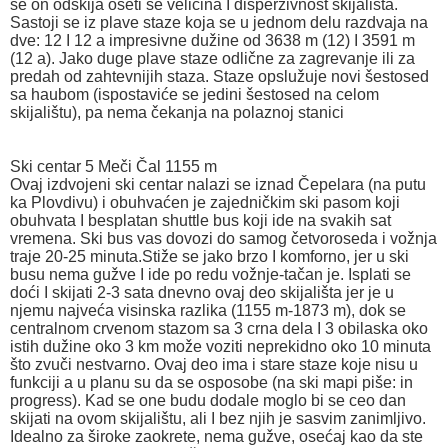
se on odskija oseti se veličina I disperzivnost skijališta.
Sastoji se iz plave staze koja se u jednom delu razdvaja na
dve: 12 I 12 a impresivne dužine od 3638 m (12) I 3591 m
(12 a). Jako duge plave staze odlične za zagrevanje ili za
predah od zahtevnijih staza. Staze opslužuje novi šestosed
sa haubom (ispostaviće se jedini šestosed na celom
skijalištu), pa nema čekanja na polaznoj stanici
Ski centar 5 Meči Čal 1155 m
Ovaj izdvojeni ski centar nalazi se iznad Čepelara (na putu
ka Plovdivu) i obuhvaćen je zajedničkim ski pasom koji
obuhvata I besplatan shuttle bus koji ide na svakih sat
vremena. Ski bus vas dovozi do samog četvoroseda i vožnja
traje 20-25 minuta.Stiže se jako brzo I komforno, jer u ski
busu nema gužve I ide po redu vožnje-tačan je. Isplati se
doći I skijati 2-3 sata dnevno ovaj deo skijališta jer je u
njemu najveća visinska razlika (1155 m-1873 m), dok se
centralnom crvenom stazom sa 3 crna dela I 3 obilaska oko
istih dužine oko 3 km može voziti neprekidno oko 10 minuta
što zvuči nestvarno. Ovaj deo ima i stare staze koje nisu u
funkciji a u planu su da se osposobe (na ski mapi piše: in
progress). Kad se one budu dodale moglo bi se ceo dan
skijati na ovom skijalištu, ali I bez njih je sasvim zanimljivo.
Idealno za široke zaokrete, nema gužve, osećaj kao da ste