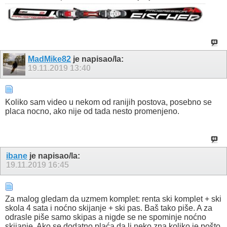
MadMike82
je napisao/la:
19.11.2019
13:40
Koliko sam video u nekom od ranijih postova, posebno se
placa nocno, ako nije od tada nesto promenjeno.
ibane
je napisao/la:
19.11.2019
16:45
Za malog gledam da uzmem komplet: renta ski komplet + ski
skola 4 sata i noćno skijanje + ski pas. Baš tako piše. A za
odrasle piše samo skipas a nigde se ne spominje noćno
skijanje. Ako se dodatno plaća da li neko zna koliko je pošto