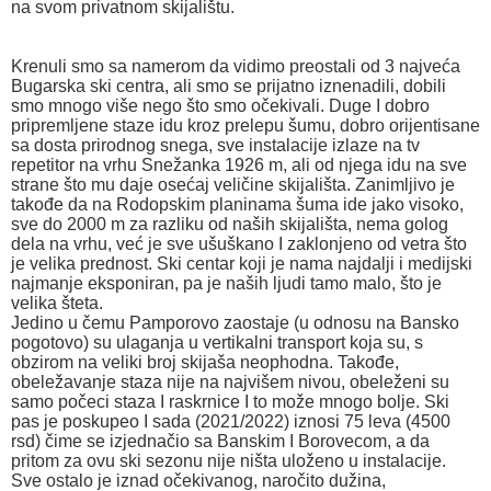
na svom privatnom skijalištu.
Krenuli smo sa namerom da vidimo preostali od 3 najveća
Bugarska ski centra, ali smo se prijatno iznenadili, dobili
smo mnogo više nego što smo očekivali. Duge I dobro
pripremljene staze idu kroz prelepu šumu, dobro orijentisane
sa dosta prirodnog snega, sve instalacije izlaze na tv
repetitor na vrhu Snežanka 1926 m, ali od njega idu na sve
strane što mu daje osećaj veličine skijališta. Zanimljivo je
takođe da na Rodopskim planinama šuma ide jako visoko,
sve do 2000 m za razliku od naših skijališta, nema golog
dela na vrhu, već je sve ušuškano I zaklonjeno od vetra što
je velika prednost. Ski centar koji je nama najdalji i medijski
najmanje eksponiran, pa je naših ljudi tamo malo, što je
velika šteta.
Jedino u čemu Pamporovo zaostaje (u odnosu na Bansko
pogotovo) su ulaganja u vertikalni transport koja su, s
obzirom na veliki broj skijaša neophodna. Takođe,
obeležavanje staza nije na najvišem nivou, obeleženi su
samo počeci staza I raskrnice I to može mnogo bolje. Ski
pas je poskupeo I sada (2021/2022) iznosi 75 leva (4500
rsd) čime se izjednačio sa Banskim I Borovecom, a da
pritom za ovu ski sezonu nije ništa uloženo u instalacije.
Sve ostalo je iznad očekivanog, naročito dužina,