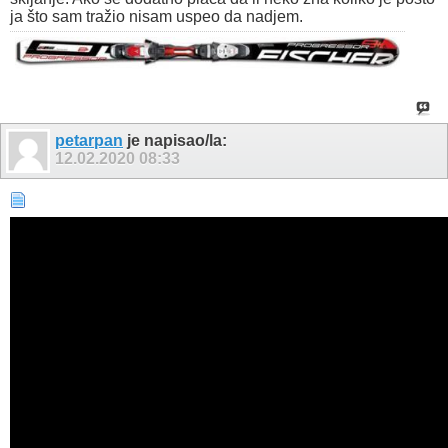
ja što sam tražio nisam uspeo da nadjem.
petarpan
je napisao/la:
12.02.2020
08:33