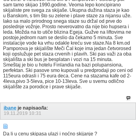
sam tamo skijao 1990.godine. Veoma lepo koncipirano
skijaliste pre svega za skijaše. Ukupna dužina staza je kao
u Banskom, s tim što su zelene i plave staze za nijansu uže.
Iako sa malo prirodnog snega staze su držal od prve do
poslednje vožnje. Prosto neverovatno da nije bio hupsera i
leda. Možda na to utiče blizina Egeja. Gužve na liftovima ne
postoje,jednom nam se deslio da čekamo 5 minuta. Sve
instalacije vode ka vrhu odakle kreću sve staze.Na 8 km.od
Pamporova je skijalište Meči Čal koje ima jedan četvorosed
koji opslužuje pet staza crvenih i plavih. Ski pas važi za oba
skijališta a ski bus je besplatan i vozi na 15 minuta.
Smeštaj je bio u hotelu Finlandia na bazi polupansiona,
perfektan. Ski pasove smo kupovali u predprodaji po ceni od
115eura odrasli i 75 eura deca. Cene na stazama kafe od 2-
4leva,pivo 3-5leva, pice 10-13leva. Sve u svemu odlično
skijalište za porodice i prave skijaše.
ibane
je napisao/la:
19.11.2019
10:31
Da li u cenu skipasa ulazi i noćno skijanje ?