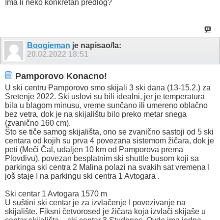
Ima li neko konkretan predlog?
Boogieman
je napisao/la:
20.02.2022
18:51
Pamporovo Konacno!
U ski centru Pamporovo smo skijali 3 ski dana (13-15.2.) za
Sretenje 2022. Ski uslovi su bili idealni, jer je temperatura
bila u blagom minusu, vreme sunčano ili umereno oblačno
bez vetra, dok je na skijalištu bilo preko metar snega
(zvanično 160 cm).
Što se tiče samog skijališta, ono se zvanično sastoji od 5 ski
centara od kojih su prva 4 povezana sistemom žičara, dok je
peti (Meči Čal, udaljen 10 km od Pamporova prema
Plovdivu), povezan besplatnim ski shuttle busom koji sa
parkinga ski centra 2 Malina polazi na svakih sat vremena I
još staje I na parkingu ski centra 1 Avtogara .
Ski centar 1 Avtogara 1570 m
U suštini ski centar je za izvlačenje I povezivanje na
skijalište. Fiksni četvorosed je žičara koja izvlači skijaše u