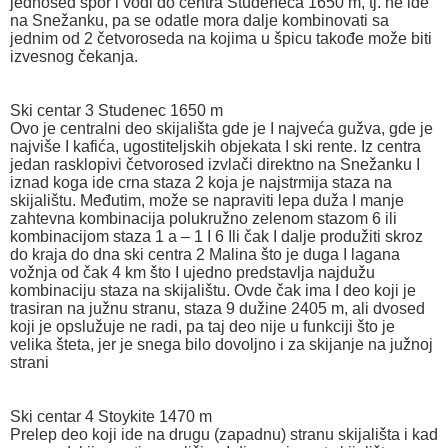
jednosed spor i vodi do centra Studeneca 1650 m, tj. ne ide
na Snežanku, pa se odatle mora dalje kombinovati sa
jednim od 2 četvoroseda na kojima u špicu takođe može biti
izvesnog čekanja.
Ski centar 3 Studenec 1650 m
Ovo je centralni deo skijališta gde je I najveća gužva, gde je
najviše I kafića, ugostiteljskih objekata I ski rente. Iz centra
jedan rasklopivi četvorosed izvlači direktno na Snežanku I
iznad koga ide crna staza 2 koja je najstrmija staza na
skijalištu. Međutim, može se napraviti lepa duža I manje
zahtevna kombinacija polukružno zelenom stazom 6 ili
kombinacijom staza 1 a – 1 I 6 Ili čak I dalje produžiti skroz
do kraja do dna ski centra 2 Malina što je duga I lagana
vožnja od čak 4 km što I ujedno predstavlja najdužu
kombinaciju staza na skijalištu. Ovde čak ima I deo koji je
trasiran na južnu stranu, staza 9 dužine 2405 m, ali dvosed
koji je opslužuje ne radi, pa taj deo nije u funkciji što je
velika šteta, jer je snega bilo dovoljno i za skijanje na južnoj
strani
Ski centar 4 Stoykite 1470 m
Prelep deo koji ide na drugu (zapadnu) stranu skijališta i kad