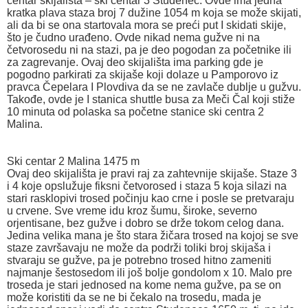
centar skijališta – ski centar 3 Studenec. Ovde ima jedna
kratka plava staza broj 7 dužine 1054 m koja se može skijati,
ali da bi se ona startovala mora se preći put I skidati skije,
što je čudno urađeno. Ovde nikad nema gužve ni na
četvorosedu ni na stazi, pa je deo pogodan za početnike ili
za zagrevanje. Ovaj deo skijališta ima parking gde je
pogodno parkirati za skijaše koji dolaze u Pamporovo iz
pravca Čepelara I Plovdiva da se ne zavlače dublje u gužvu.
Takođe, ovde je I stanica shuttle busa za Meči Čal koji stiže
10 minuta od polaska sa početne stanice ski centra 2
Malina.
Ski centar 2 Malina 1475 m
Ovaj deo skijališta je pravi raj za zahtevnije skijaše. Staze 3
i 4 koje opslužuje fiksni četvorosed i staza 5 koja silazi na
stari rasklopivi trosed počinju kao crne i posle se pretvaraju
u crvene. Sve vreme idu kroz šumu, široke, severno
orjentisane, bez gužve i dobro se drže tokom celog dana.
Jedina velika mana je što stara žičara trosed na kojoj se sve
staze završavaju ne može da podrži toliki broj skijaša i
stvaraju se gužve, pa je potrebno trosed hitno zameniti
najmanje šestosedom ili još bolje gondolom x 10. Malo pre
troseda je stari jednosed na kome nema gužve, pa se on
može koristiti da se ne bi čekalo na trosedu, mada je