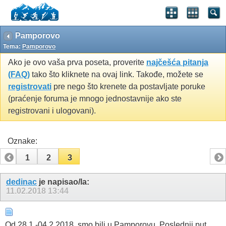
Pamporovo
Tema:
Pamporovo
Ako je ovo vaša prva poseta, proverite
najčešća pitanja
(FAQ)
tako što kliknete na ovaj link. Takođe, možete se
registrovati
pre nego što krenete da postavljate poruke
(praćenje foruma je mnogo jednostavnije ako ste
registrovani i ulogovani).
Oznake:
1
2
3
dedinac
je napisao/la:
11.02.2018
13:44
Od 28.1.-04.2.2018. smo bili u Pamporovu. Poslednji put