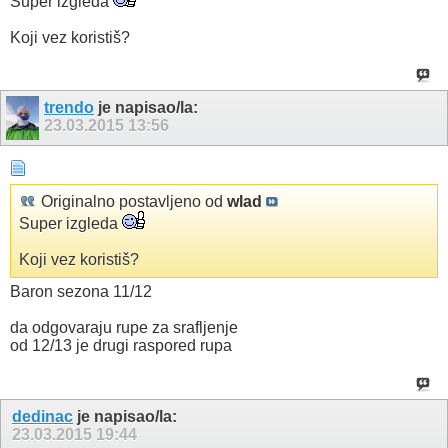
Super izgleda
Koji vez koristiš?
trendo
je napisao/la:
23.03.2015
13:56
Originalno postavljeno od
wlad
Super izgleda
Koji vez koristiš?
Baron sezona 11/12
da odgovaraju rupe za srafljenje
od 12/13 je drugi raspored rupa
dedinac
je napisao/la:
23.03.2015
19:44