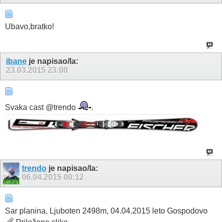
Ubavo,bratko!
ibane
je napisao/la:
23.03.2015
23:00
Svaka cast @trendo
.
trendo
je napisao/la:
06.04.2015
00:12
Sar planina, Ljuboten 2498m, 04.04.2015 leto Gospodovo