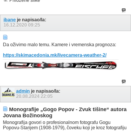
Priložene slike
ibane
je napisao/la:
16.12.2020
09:25
Da oživimo malo temu. Kamere i vremenska prognoza:
https://skimacedonia.mk/livecamera-weather-2/
admin
je napisao/la:
20.08.2024
22:05
Monografije „Gogo Popov - Zvuk tišine“ autora
Jovana Božinoskog
Monografija govori o profesionalnom fotografu Gogu
Popovu-Starijem (1908-1979), čoveku koji je kroz fotografiju