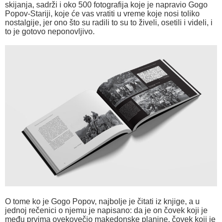
skijanja, sadrži i oko 500 fotografija koje je napravio Gogo
Popov-Stariji, koje će vas vratiti u vreme koje nosi toliko
nostalgije, jer ono što su radili to su to živeli, osetili i videli, i
to je gotovo neponovljivo.
O tome ko je Gogo Popov, najbolje je čitati iz knjige, a u
jednoj rečenici o njemu je napisano: da je on čovek koji je
među prvima ovekovečio makedonske planine, čovek koji je