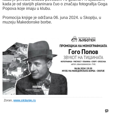
kada je od starijih planinara čuo o značaju fotografija Goga
Popova koje imaju u klubu.
Promocija knjige je održana 06. juna 2024. u Skoplju, u
muzeju Makedonske borbe.
Zoran,
www.skijanje.rs