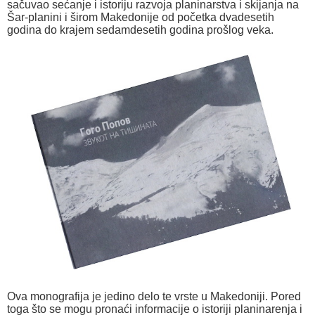
sačuvao sećanje i istoriju razvoja planinarstva i skijanja na
Šar-planini i širom Makedonije od početka dvadesetih
godina do krajem sedamdesetih godina prošlog veka.
Ova monografija je jedino delo te vrste u Makedoniji. Pored
toga što se mogu pronaći informacije o istoriji planinarenja i