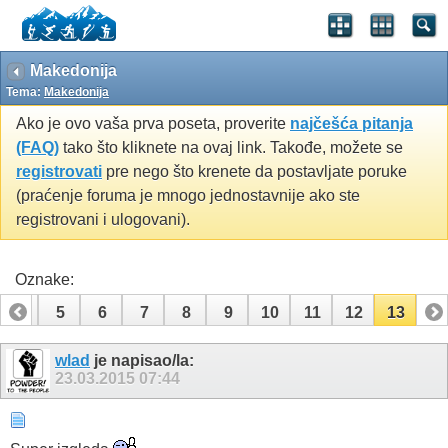
Makedonija
Tema:
Makedonija
Ako je ovo vaša prva poseta, proverite
najčešća pitanja
(FAQ)
tako što kliknete na ovaj link. Takođe, možete se
registrovati
pre nego što krenete da postavljate poruke
(praćenje foruma je mnogo jednostavnije ako ste
registrovani i ulogovani).
Oznake:
4
5
6
7
8
9
10
11
12
13
wlad
je napisao/la:
23.03.2015
07:44