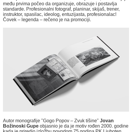
među prvima počeo da organizuje, obrazuje i postavlja
standarde. Profesionalni fotograf, planinar, skijaš, trener,
instruktor, spasilac, ideolog, entuzijasta, profesionalac!
Čovek – legenda – rečeno je na promociji.
Autor monografije "Gogo Popov – Zvuk tišine"
Jovan
Božinoski Gupe
objasnio je da je motiv rođen 2000. godine
kada je priredio izložbu povodom 75 godina PK Ljuboten,