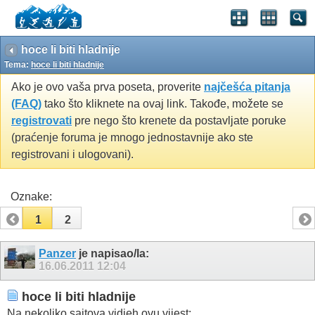
hoce li biti hladnije
Tema:
hoce li biti hladnije
Ako je ovo vaša prva poseta, proverite
najčešća pitanja
(FAQ)
tako što kliknete na ovaj link. Takođe, možete se
registrovati
pre nego što krenete da postavljate poruke
(praćenje foruma je mnogo jednostavnije ako ste
registrovani i ulogovani).
Oznake:
1
2
Panzer
je napisao/la:
16.06.2011
12:04
hoce li biti hladnije
Na nekoliko sajtova vidjeh ovu vijest: