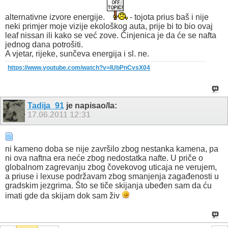
alternativne izvore energije.
- tojota prius baš i nije
neki primjer moje vizije ekološkog auta, prije bi to bio ovaj
leaf nissan ili kako se već zove. Činjenica je da će se nafta
jednog dana potrošiti.
A vjetar, rijeke, sunčeva energija i sl. ne.
https://www.youtube.com/watch?v=IUbPnCvsX04
Tadija_91
je napisao/la:
17.06.2011
12:31
ni kameno doba se nije završilo zbog nestanka kamena, pa
ni ova naftna era neće zbog nedostatka nafte. U priče o
globalnom zagrevanju zbog čovekovog uticaja ne verujem,
a priuse i lexuse podržavam zbog smanjenja zagađenosti u
gradskim jezgrima. Što se tiče skijanja ubeđen sam da ću
imati gde da skijam dok sam živ