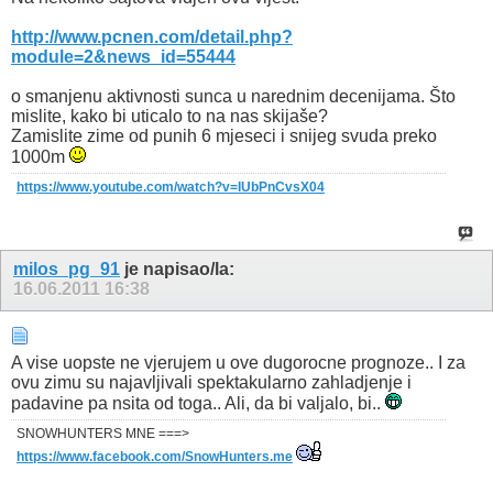
http://www.pcnen.com/detail.php?
module=2&news_id=55444
o smanjenu aktivnosti sunca u narednim decenijama. Što
mislite, kako bi uticalo to na nas skijaše?
Zamislite zime od punih 6 mjeseci i snijeg svuda preko
1000m
https://www.youtube.com/watch?v=IUbPnCvsX04
milos_pg_91
je napisao/la:
16.06.2011
16:38
A vise uopste ne vjerujem u ove dugorocne prognoze.. I za
ovu zimu su najavljivali spektakularno zahladjenje i
padavine pa nsita od toga.. Ali, da bi valjalo, bi..
SNOWHUNTERS MNE ===>
https://www.facebook.com/SnowHunters.me