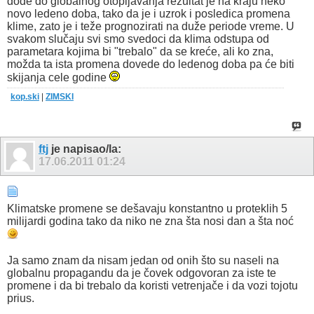
dođe do globalnog otopljavanja rezultat je na kraju neko
novo ledeno doba, tako da je i uzrok i posledica promena
klime, zato je i teže prognozirati na duže periode vreme. U
svakom slučaju svi smo svedoci da klima odstupa od
parametara kojima bi "trebalo" da se kreće, ali ko zna,
možda ta ista promena dovede do ledenog doba pa će biti
skijanja cele godine
kop.ski
|
ZIMSKI
ftj
je napisao/la:
17.06.2011
01:24
Klimatske promene se dešavaju konstantno u proteklih 5
milijardi godina tako da niko ne zna šta nosi dan a šta noć
Ja samo znam da nisam jedan od onih što su naseli na
globalnu propagandu da je čovek odgovoran za iste te
promene i da bi trebalo da koristi vetrenjače i da vozi tojotu
prius.