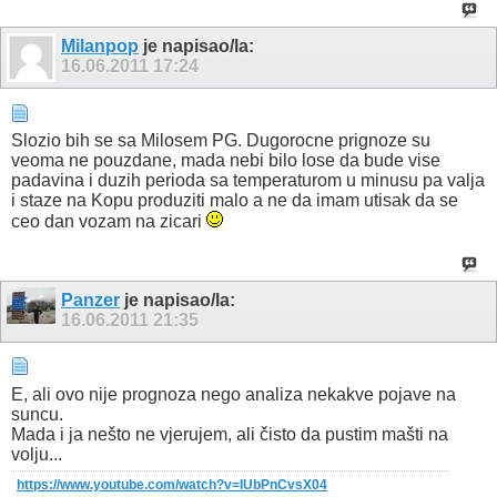
Milanpop
je napisao/la:
16.06.2011
17:24
Slozio bih se sa Milosem PG. Dugorocne prignoze su
veoma ne pouzdane, mada nebi bilo lose da bude vise
padavina i duzih perioda sa temperaturom u minusu pa valja
i staze na Kopu produziti malo a ne da imam utisak da se
ceo dan vozam na zicari
Panzer
je napisao/la:
16.06.2011
21:35
E, ali ovo nije prognoza nego analiza nekakve pojave na
suncu.
Mada i ja nešto ne vjerujem, ali čisto da pustim mašti na
volju...
https://www.youtube.com/watch?v=IUbPnCvsX04