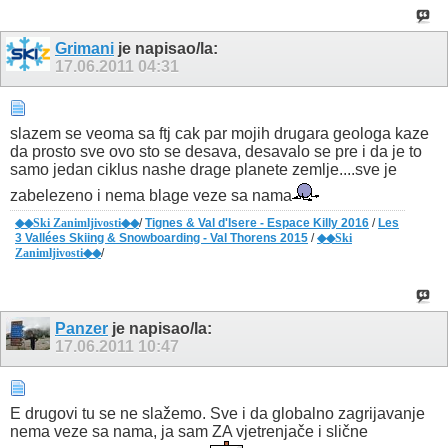
Grimani
je napisao/la:
17.06.2011
04:31
slazem se veoma sa ftj cak par mojih drugara geologa kaze
da prosto sve ovo sto se desava, desavalo se pre i da je to
samo jedan ciklus nashe drage planete zemlje....sve je
zabelezeno i nema blage veze sa nama
◆◆Ski Zanimljivosti◆◆
/
Tignes & Val d'Isere - Espace Killy 2016
/
Les
3 Vallées Skiing & Snowboarding - Val Thorens 2015
/
◆◆Ski
Zanimljivosti◆◆
/
Panzer
je napisao/la:
17.06.2011
10:47
E drugovi tu se ne slažemo. Sve i da globalno zagrijavanje
nema veze sa nama, ja sam ZA vjetrenjače i slične