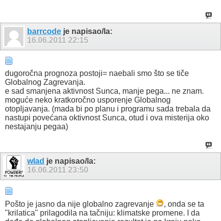
barrcode
je napisao/la:
16.06.2011
22:15
dugoročna prognoza postoji= naebali smo što se tiče
Globalnog Zagrevanja.
e sad smanjena aktivnost Sunca, manje pega... ne znam.
moguće neko kratkoročno usporenje Globalnog
otopljavanja. (mada bi po planu i programu sada trebala da
nastupi povećana oktivnost Sunca, otud i ova misterija oko
nestajanju pegaa)
wlad
je napisao/la:
16.06.2011
23:50
Pošto je jasno da nije globalno zagrevanje
, onda se ta
"krilatica" prilagodila na tačniju: klimatske promene. I da