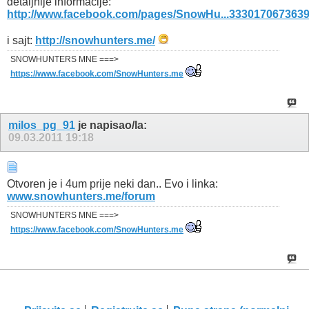
detaljnije informacije:
http://www.facebook.com/pages/SnowHu...333017067363
i sajt:
http://snowhunters.me/
SNOWHUNTERS MNE ===>
https://www.facebook.com/SnowHunters.me
milos_pg_91
je napisao/la:
09.03.2011
19:18
Otvoren je i 4um prije neki dan.. Evo i linka:
www.snowhunters.me/forum
SNOWHUNTERS MNE ===>
https://www.facebook.com/SnowHunters.me