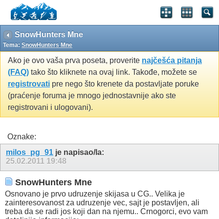
SnowHunters Mne
Tema:
SnowHunters Mne
Ako je ovo vaša prva poseta, proverite
najčešća pitanja
(FAQ)
tako što kliknete na ovaj link. Takođe, možete se
registrovati
pre nego što krenete da postavljate poruke
(praćenje foruma je mnogo jednostavnije ako ste
registrovani i ulogovani).
Oznake:
milos_pg_91
je napisao/la:
25.02.2011
19:48
SnowHunters Mne
Osnovano je prvo udruzenje skijasa u CG.. Velika je
zainteresovanost za udruzenje vec, sajt je postavljen, ali
treba da se radi jos koji dan na njemu.. Crnogorci, evo vam