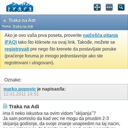
Traka na Adi
Tema:
Traka na Adi
Ako je ovo vaša prva poseta, proverite
najčešća pitanja
(FAQ)
tako što kliknete na ovaj link. Takođe, možete se
registrovati
pre nego što krenete da postavljate poruke
(praćenje foruma je mnogo jednostavnije ako ste
registrovani i ulogovani).
Oznake:
marko.popovic
je napisao/la:
12.01.2011
14:51
Traka na Adi
ima li neko iskustva sa ovim vidom "skijanja"?
Ja sam pomislio da kad vec ne mogu da priustim 2-3
skijanja godisnje, da svoje znanje unapredim na taj nacin,