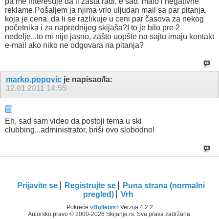
pa me interesuje da li zasta radi. e sad, malo i negativne
reklame.Pošaljem ja njima vrlo uljudan mail sa par pitanja,
koja je cena, da li se razlikuje u ceni par časova za nekog
početnika i za naprednijeg skijaša?I to je bilo pre 2
nedelje...to mi nije jasno, zašto uopšte na sajtu imaju kontakt
e-mail ako niko ne odgovara na pitanja?
marko.popovic
je napisao/la:
12.01.2011
14:55
Eh, sad sam video da postoji tema u ski
clubbing...administrator, briši ovo slobodno!
Prijavite se
Registrujte se
Puna strana (normalni
pregled)
Vrh
Pokreće
vBulletin®
Verzija 4.2.2
Autorsko pravo © 2000-2026 Skijanje.rs. Sva prava zadržana.