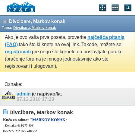
Divcibare, Markov konak
Tema:
Divcibare, Markov konak
Ako je ovo vaša prva poseta, proverite
najčešća pitanja
(FAQ)
tako što kliknete na ovaj link. Takođe, možete se
registrovati
pre nego što krenete da postavljate poruke
(praćenje foruma je mnogo jednostavnije ako ste
registrovani i ulogovani).
Oznake:
admin
je napisao/la:
07.12.2010
17:20
Divcibare, Markov konak
Kuća za odmor
"MARKOV KONAK
"
- Kontakt:
014/277 400
065/2277 232
063/ 418 652