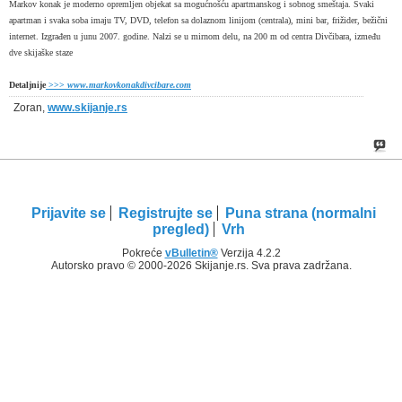
Markov konak je moderno opremljen objekat sa mogućnošću apartmanskog i sobnog smeštaja. Svaki
apartman i svaka soba imaju TV, DVD, telefon sa dolaznom linijom (centrala), mini bar, frižider, bežični
internet. Izgrađen u junu 2007. godine. Nalzi se u mirnom delu, na 200 m od centra Divčibara, između
dve skijaške staze
Detaljnije
>>>
www.markovkonakdivcibare.com
Zoran,
www.skijanje.rs
Prijavite se
Registrujte se
Puna strana (normalni
pregled)
Vrh
Pokreće
vBulletin®
Verzija 4.2.2
Autorsko pravo © 2000-2026 Skijanje.rs. Sva prava zadržana.