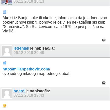
06.12.2010
16:13
Ako si iz Banje Luke ili okoline, informacija da je odnedavno
pokrenut novi klub tj. ponovo je oživljen nekadašnji ski klub
"Starčevica". Sa Starčevicom sam 1979.-te prvi put išao na
Vlašić.
ledenjak
je napisao/la:
06.12.2010
20:40
http://miljanpetkovic.com/
evo jednog mladog i naprednog kluba!
board
je napisao/la:
07.12.2010
13:43