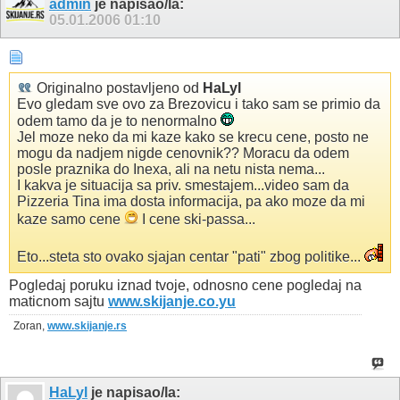
admin
je napisao/la:
05.01.2006
01:10
Originalno postavljeno od
HaLyl
Evo gledam sve ovo za Brezovicu i tako sam se primio da
odem tamo da je to nenormalno
Jel moze neko da mi kaze kako se krecu cene, posto ne
mogu da nadjem nigde cenovnik?? Moracu da odem
posle praznika do Inexa, ali na netu nista nema...
I kakva je situacija sa priv. smestajem...video sam da
Pizzeria Tina ima dosta informacija, pa ako moze da mi
kaze samo cene
I cene ski-passa...
Eto...steta sto ovako sjajan centar "pati" zbog politike...
Pogledaj poruku iznad tvoje, odnosno cene pogledaj na
maticnom sajtu
www.skijanje.co.yu
Zoran,
www.skijanje.rs
HaLyl
je napisao/la: