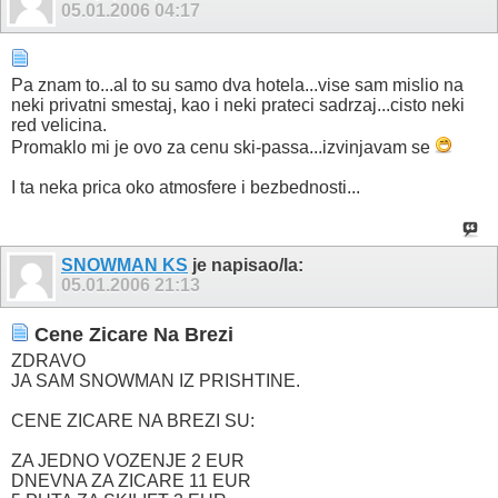
05.01.2006
04:17
Pa znam to...al to su samo dva hotela...vise sam mislio na
neki privatni smestaj, kao i neki prateci sadrzaj...cisto neki
red velicina.
Promaklo mi je ovo za cenu ski-passa...izvinjavam se
I ta neka prica oko atmosfere i bezbednosti...
SNOWMAN KS
je napisao/la:
05.01.2006
21:13
Cene Zicare Na Brezi
ZDRAVO
JA SAM SNOWMAN IZ PRISHTINE.
CENE ZICARE NA BREZI SU:
ZA JEDNO VOZENJE 2 EUR
DNEVNA ZA ZICARE 11 EUR