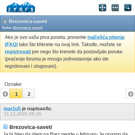
Brezovica-saveti
Tema:
Brezovica-saveti
Ako je ovo vaša prva poseta, proverite
najčešća pitanja
(FAQ)
tako što kliknete na ovaj link. Takođe, možete se
registrovati
pre nego što krenete da postavljate poruke
(praćenje foruma je mnogo jednostavnije ako ste
registrovani i ulogovani).
Oznake:
1
2
mar1u5
je napisao/la:
31.12.2005
09:35
Brezovica-saveti
Ja bi hteo da idem na Brez.negde u februaru.Je opasno da