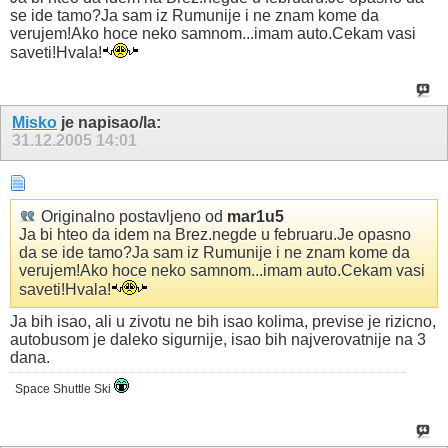
se ide tamo?Ja sam iz Rumunije i ne znam kome da
verujem!Ako hoce neko samnom...imam auto.Cekam vasi
saveti!Hvala!
Misko
je napisao/la:
31.12.2005
14:01
Originalno postavljeno od
mar1u5
Ja bi hteo da idem na Brez.negde u februaru.Je opasno
da se ide tamo?Ja sam iz Rumunije i ne znam kome da
verujem!Ako hoce neko samnom...imam auto.Cekam vasi
saveti!Hvala!
Ja bih isao, ali u zivotu ne bih isao kolima, previse je rizicno,
autobusom je daleko sigurnije, isao bih najverovatnije na 3
dana.
Space Shuttle Ski