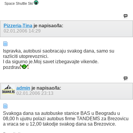
Space Shuttle Ski
Pizzeria-Tina
je napisao/la:
02.01.2006
14:29
Ispravka, autobusi saobracaju svakog dana, samo su
razliciti utoprevoznici.
I da sigurno je.Moj savet izbegavajte vikende.
pozdrav
admin
je napisao/la:
02.01.2006
23:13
Svakoga dana sa autobuske stanice BAS u Beogradu u
08,00 h ujutru polazi autobus firme TANDEMS za Brezovicu
a vraca se u 12,00 takodje svakog dana sa Brezovice.