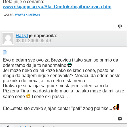
Detaljnije o cenama:
www.skijanje.co.yu/Ski_Centri/srbija/brezovica.htm
Zoran,
www.skijanje.rs
HaLyl
je napisao/la:
03.01.2006
05:49
Evo gledam sve ovo za Brezovicu i tako sam se primio da
odem tamo da je to nenormalno
Jel moze neko da mi kaze kako se krecu cene, posto ne
mogu da nadjem nigde cenovnik?? Moracu da odem posle
praznika do Inexa, ali na netu nista nema...
I kakva je situacija sa priv. smestajem...video sam da
Pizzeria Tina ima dosta informacija, pa ako moze da mi kaze
samo cene
I cene ski-passa...
Eto...steta sto ovako sjajan centar "pati" zbog politike...