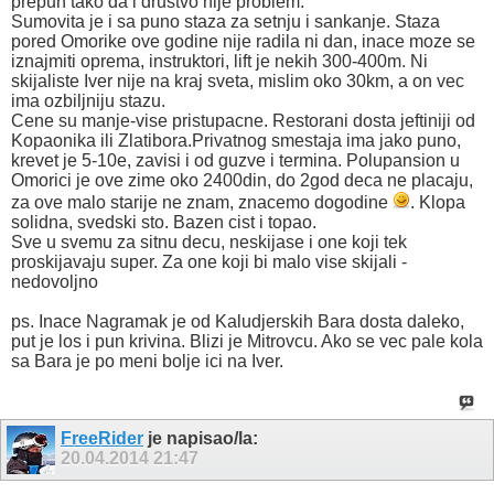
prepun tako da i drustvo nije problem.
Sumovita je i sa puno staza za setnju i sankanje. Staza
pored Omorike ove godine nije radila ni dan, inace moze se
iznajmiti oprema, instruktori, lift je nekih 300-400m. Ni
skijaliste Iver nije na kraj sveta, mislim oko 30km, a on vec
ima ozbiljniju stazu.
Cene su manje-vise pristupacne. Restorani dosta jeftiniji od
Kopaonika ili Zlatibora.Privatnog smestaja ima jako puno,
krevet je 5-10e, zavisi i od guzve i termina. Polupansion u
Omorici je ove zime oko 2400din, do 2god deca ne placaju,
za ove malo starije ne znam, znacemo dogodine
. Klopa
solidna, svedski sto. Bazen cist i topao.
Sve u svemu za sitnu decu, neskijase i one koji tek
proskijavaju super. Za one koji bi malo vise skijali -
nedovoljno
ps. Inace Nagramak je od Kaludjerskih Bara dosta daleko,
put je los i pun krivina. Blizi je Mitrovcu. Ako se vec pale kola
sa Bara je po meni bolje ici na Iver.
FreeRider
je napisao/la:
20.04.2014
21:47