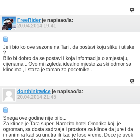
FreeRider
je napisao/la:
20.04.2014
19:41
Jeli bio ko ove sezone na Tari , da postavi koju sliku i utiske
?
Bilo bi dobro da se postavi i koja informacija o smjestaju,
cijenama .. Ovo mi izgleda idealno mjesto za ski odmor sa
klincima , i staza je taman za pocetnike .
donthinktwice
je napisao/la:
20.04.2014
21:45
Snega ove godine nije bilo...
Za klince je Tara super. Narocito hotel Omorika koji je
ogroman, sa dosta sadrzaja i prostora za klince da jure i da
ih animira kad su unutra ili kad je lose vreme. Dece je uvek