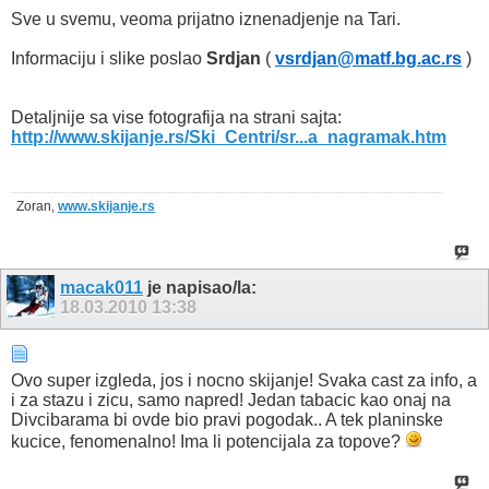
Sve u svemu, veoma prijatno iznenadjenje na Tari.
Informaciju i slike poslao
Srdjan
(
vsrdjan@matf.bg.ac.rs
)
Detaljnije sa vise fotografija na strani sajta:
http://www.skijanje.rs/Ski_Centri/sr...a_nagramak.htm
Zoran,
www.skijanje.rs
macak011
je napisao/la:
18.03.2010
13:38
Ovo super izgleda, jos i nocno skijanje! Svaka cast za info, a
i za stazu i zicu, samo napred! Jedan tabacic kao onaj na
Divcibarama bi ovde bio pravi pogodak.. A tek planinske
kucice, fenomenalno! Ima li potencijala za topove?