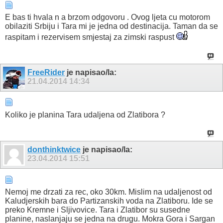
E bas ti hvala n a brzom odgovoru . Ovog ljeta cu motorom
obilaziti Srbiju i Tara mi je jedna od destinacija. Taman da se
raspitam i rezervisem smjestaj za zimski raspust
FreeRider
je napisao/la:
21.04.2014
14:34
Koliko je planina Tara udaljena od Zlatibora ?
donthinktwice
je napisao/la:
23.04.2014
15:51
Nemoj me drzati za rec, oko 30km. Mislim na udaljenost od
Kaludjerskih bara do Partizanskih voda na Zlatiboru. Ide se
preko Kremne i Sljivovice. Tara i Zlatibor su susedne
planine, naslanjaju se jedna na drugu. Mokra Gora i Sargan