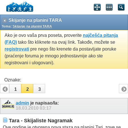
Skijanje na planini TARA
Tema:
Skijanje na planini TARA
Ako je ovo vaša prva poseta, proverite
najčešća pitanja
(FAQ)
tako što kliknete na ovaj link. Takođe, možete se
registrovati
pre nego što krenete da postavljate poruke
(praćenje foruma je mnogo jednostavnije ako ste
registrovani i ulogovani).
Oznake:
1
2
3
admin
je napisao/la:
18.03.2010
03:17
Tara - Skijaliste Nagramak
Ove godine je otvorena nova staza na planini Tari, zove se