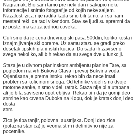
Nagramak. Bio sam tamo pre neki dan i sakupio neke
informacije i snimio fotografije od kojih neke saljem.
Nazalost, zica nije radila kada smo bili tamo, ali su nam
mestani rekli da radi vikendom. Stavise ljudi su spremni da
je puste, makar za jednog coveka.
Culi smo da je cena dnevnog ski pasa 500din, koliko kosta i
iznajmljivanje ski opreme. Uz samu stazu se gradi preko
desetak tipskih planinskih kucica. Do sada ih zavrseno
svega nekoliko, ali bih rekao da su svega dve u funkciji.
Staza je u divnom planinskom ambijentu planine Tare, sa
pogledom na vrh Bukova Glava i prevoj Bukvina voda.
Orjentisana je prema istoku, rekao bih da nece imati
problem sa kolicinom snega. Od tehnike videli smo dvoje
motorne sanke, nismo videli ratrak. Staza nije bila utabana,
ali je bila savrseno upotrebljiva. Rekao bih da je gornji deo
strmine kao crvena Duboka na Kopu, dok je kratak donji deo
dosta
strm.
Zica je tipa tanjir, polovna, austrijska. Donji deo zice
(polazna stanica) je veoma strm i definitivno nije za
pocetnike.