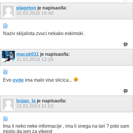
plageton
je napisao/la:
31.03.2010
10:40
Naziv skijalista zvuci nekako eskimski.
macak011
je napisao/la:
31.03.2010
12:26
Evo
ovde
ima malo vise slicica...
bojan_la
je napisao/la:
31.01.2014
11:53
Ima li neko neke informacije , ima li snega na tari ? psto sam
mislio da iem za vikend