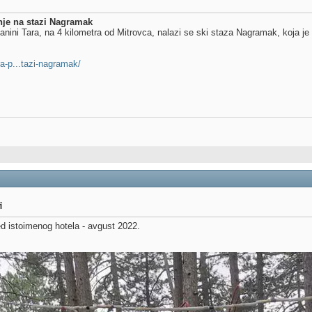
nje na stazi Nagramak
nini Tara, na 4 kilometra od Mitrovca, nalazi se ski staza Nagramak, koja j
ra-p...tazi-nagramak/
i
ed istoimenog hotela - avgust 2022.