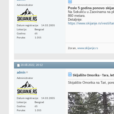
Administrator
Posle 5 godina ponovo skija
Na Sekuliću u Zaovinama na pla
860 metara.
Detaljnije:
https://www.skijanje.rs/vesti/ta
Datum registracije
14.03.2005
Lokacija
Beograd
Godina
65
Poruke
1.055
Zoran,
www.skijanje.rs
20.08.2022,
20:12
admin
Skijalište Omorika - Tara, let
Administrator
Skijalište Omorika na Tari, por
Datum registracije
14.03.2005
Lokacija
Beograd
Godina
65
Poruke
1.055