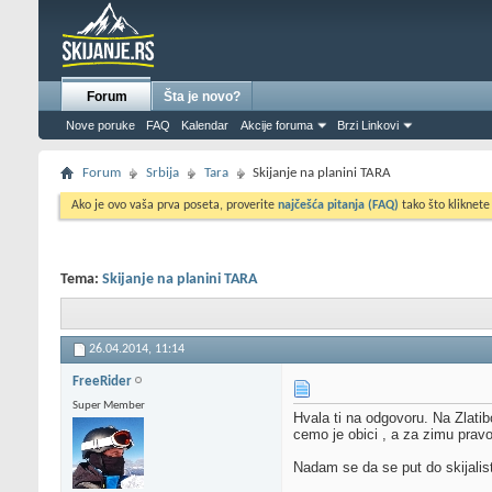
Forum
Šta je novo?
Nove poruke
FAQ
Kalendar
Akcije foruma
Brzi Linkovi
Forum
Srbija
Tara
Skijanje na planini TARA
Ako je ovo vaša prva poseta, proverite
najčešća pitanja (FAQ)
tako što kliknete
Tema:
Skijanje na planini TARA
26.04.2014,
11:14
FreeRider
Super Member
Hvala ti na odgovoru. Na Zlatib
cemo je obici , a za zimu pravo
Nadam se da se put do skijalis