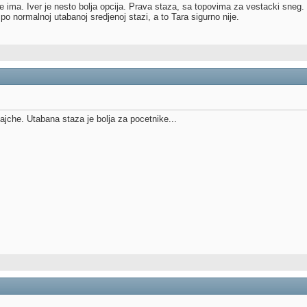
e ima. Iver je nesto bolja opcija. Prava staza, sa topovima za vestacki sneg.
 po normalnoj utabanoj sredjenoj stazi, a to Tara sigurno nije.
che. Utabana staza je bolja za pocetnike...