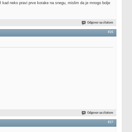
 I kad neko pravi prve korake na snegu, mislim da je mnogo bolje
Odgovor sa citatom
#26
Odgovor sa citatom
#27