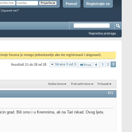
Pomoć
Registrujte se
Zapamti me?
Napredna pretraga
ćenje foruma je mnogo jednostavnije ako ste registrovani i ulogovani).
Strana 3 od 3
1
2
3
Rezultati 21 do 28 od 28
Prva
Alatke teme
Pretražiti teme
Prikazati
#21
cin grad. Bili smo i u Kremnima, ali na Tari nikad. Ovog ljeta