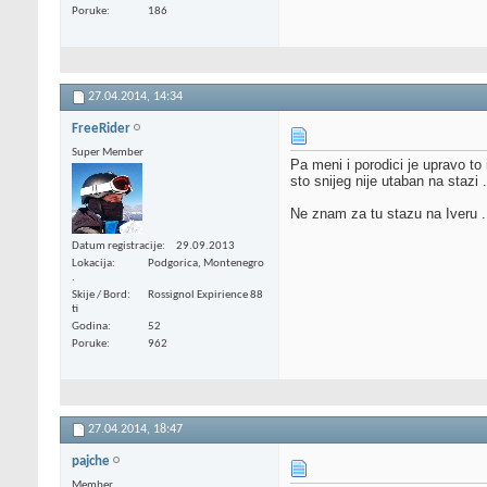
Poruke
186
27.04.2014,
14:34
FreeRider
Super Member
Pa meni i porodici je upravo to
sto snijeg nije utaban na stazi .
Ne znam za tu stazu na Iveru .
Datum registracije
29.09.2013
Lokacija
Podgorica, Montenegro
.
Skije / Bord
Rossignol Expirience 88
ti
Godina
52
Poruke
962
27.04.2014,
18:47
pajche
Member