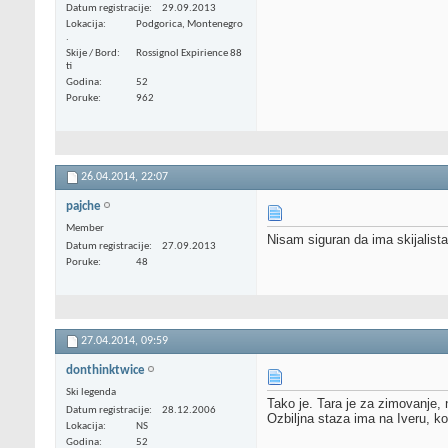
Datum registracije
29.09.2013
Lokacija
Podgorica, Montenegro
.
Skije / Bord
Rossignol Expirience 88
ti
Godina
52
Poruke
962
26.04.2014,
22:07
pajche
Member
Nisam siguran da ima skijalista
Datum registracije
27.09.2013
Poruke
48
27.04.2014,
09:59
donthinktwice
Ski legenda
Tako je. Tara je za zimovanje, 
Datum registracije
28.12.2006
Ozbiljna staza ima na Iveru, ko
Lokacija
NS
Godina
52