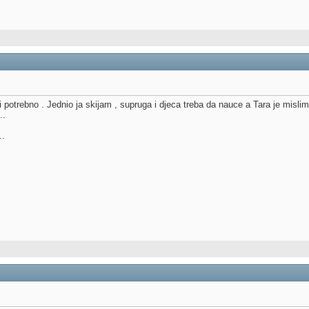
 i potrebno . Jednio ja skijam , supruga i djeca treba da nauce a Tara je misli
..
..