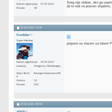
Sneg nije utaban, ako ga uopst
Datum registracije
27.09.2013
da to radi na pravom skijalistu,
Poruke
48
27.04.2014,
21:44
FreeRider
Super Member
potpuno se slazem sa tobom Paj
Datum registracije
29.09.2013
Lokacija
Podgorica, Montenegro
.
Skije / Bord
Rossignol Expirience 88
ti
Godina
52
Poruke
962
03.02.2021,
00:10
admin