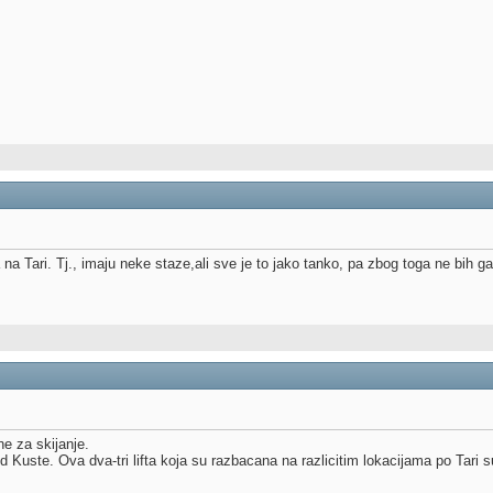
 na Tari. Tj., imaju neke staze,ali sve je to jako tanko, pa zbog toga ne bih g
ne za skijanje.
d Kuste. Ova dva-tri lifta koja su razbacana na razlicitim lokacijama po Tari