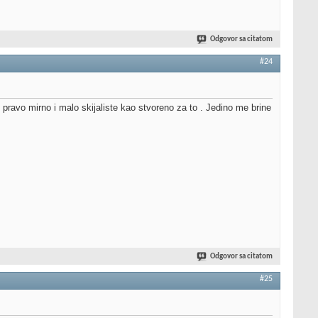
Odgovor sa citatom
#24
m pravo mirno i malo skijaliste kao stvoreno za to . Jedino me brine
Odgovor sa citatom
#25