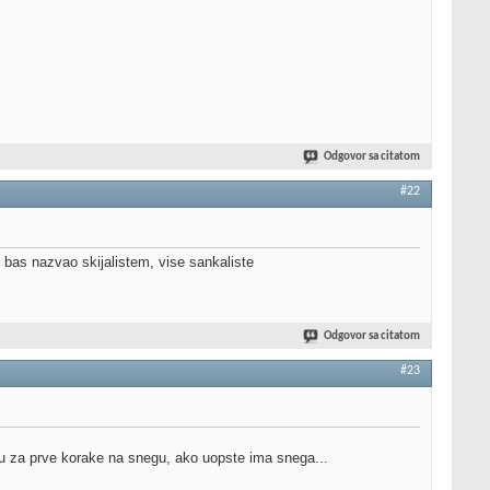
Odgovor sa citatom
#22
a bas nazvao skijalistem, vise sankaliste
Odgovor sa citatom
#23
 su za prve korake na snegu, ako uopste ima snega...