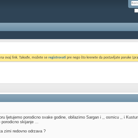
 na ovaj link. Takođe, možete se
registrovati
pre nego što krenete da postavljate poruke (pra
oru ljetujemo porodicno svake godine, obilazimo Sargan i ,, osmicu ,, i Kusturi
 porodicno skijanje ...
ta zimi redovno odrzava ?