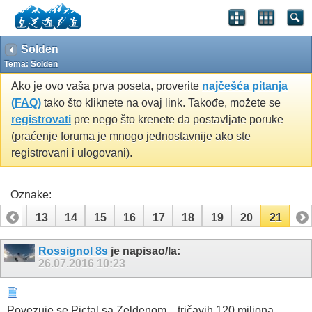
Solden
Tema:
Solden
Ako je ovo vaša prva poseta, proverite
najčešća pitanja
(FAQ)
tako što kliknete na ovaj link. Takođe, možete se
registrovati
pre nego što krenete da postavljate poruke
(praćenje foruma je mnogo jednostavnije ako ste
registrovani i ulogovani).
Oznake:
12
13
14
15
16
17
18
19
20
21
Rossignol 8s
je napisao/la:
26.07.2016
10:23
Povezuje se Pictal sa Zeldenom... tričavih 120 miliona