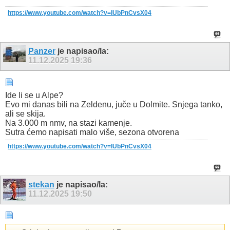
https://www.youtube.com/watch?v=IUbPnCvsX04
Panzer
je napisao/la:
11.12.2025
19:36
Ide li se u Alpe?
Evo mi danas bili na Zeldenu, juče u Dolmite. Snjega tanko,
ali se skija.
Na 3.000 m nmv, na stazi kamenje.
Sutra ćemo napisati malo više, sezona otvorena
https://www.youtube.com/watch?v=IUbPnCvsX04
stekan
je napisao/la:
11.12.2025
19:50