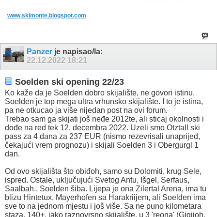
www.skimonte.blogspot.com
Panzer
je napisao/la:
22.12.2022
18:21
Soelden ski opening 22/23
Ko kaže da je Soelden dobro skijalište, ne govori istinu.
Soelden je top mega ultra vrhunsko skijalište. I to je istina,
pa ne otkucao ja više nijedan post na ovi forum.
Trebao sam ga skijati još neđe 2012te, ali sticaj okolnosti i
dođe na red tek 12. decembra 2022. Uzeli smo Otztall ski
pass za 4 dana za 237 EUR (nismo rezevrisali unaprijed,
čekajući vrem prognozu) i skijali Soelden 3 i Obergurgl 1
dan.
Od ovo skijališta što obiđoh, samo su Dolomiti, krug Sele,
ispred. Ostale, uključujući Svetog Antu, Išgel, Serfaus,
Saalbah.. Soelden šiba. Lijepa je ona Zilertal Arena, ima tu
blizu Hintetux, Mayerhofen sa Harakriijem, ali Soelden ima
sve to na jednom mjestu i još više. Sa ne puno kilometara
staza, 140+, jako raznovrsno skijalište, u 3 'reona' (Gigijoh,