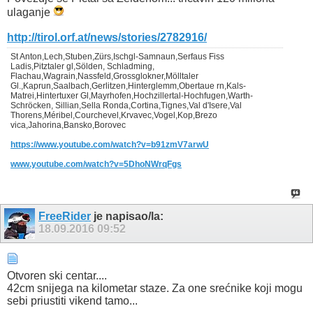
ulaganje
http://tirol.orf.at/news/stories/2782916/
St Anton,Lech,Stuben,Zürs,Ischgl-Samnaun,Serfaus Fiss
Ladis,Pitztaler gl,Sölden, Schladming,
Flachau,Wagrain,Nassfeld,Grossglokner,Mölltaler
Gl.,Kaprun,Saalbach,Gerlitzen,Hinterglemm,Obertaue rn,Kals-
Matrei,Hintertuxer Gl,Mayrhofen,Hochzillertal-Hochfugen,Warth-
Schröcken, Sillian,Sella Ronda,Cortina,Tignes,Val d'Isere,Val
Thorens,Méribel,Courchevel,Krvavec,Vogel,Kop,Brezo
vica,Jahorina,Bansko,Borovec
https://www.youtube.com/watch?v=b91zmV7arwU
www.youtube.com/watch?v=5DhoNWrqFgs
FreeRider
je napisao/la:
18.09.2016
09:52
Otvoren ski centar....
42cm snijega na kilometar staze. Za one srećnike koji mogu
sebi priustiti vikend tamo...