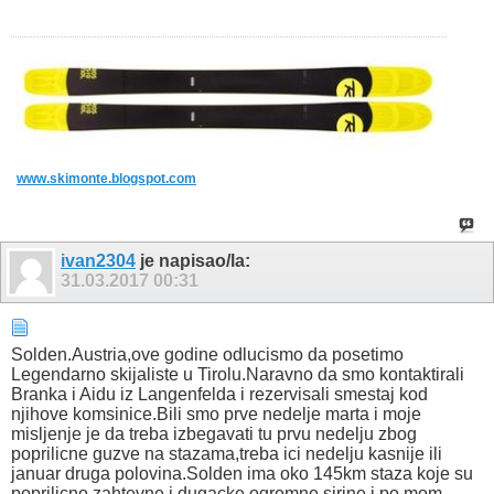
www.skimonte.blogspot.com
ivan2304
je napisao/la:
31.03.2017
00:31
Solden.Austria,ove godine odlucismo da posetimo
Legendarno skijaliste u Tirolu.Naravno da smo kontaktirali
Branka i Aidu iz Langenfelda i rezervisali smestaj kod
njihove komsinice.Bili smo prve nedelje marta i moje
misljenje je da treba izbegavati tu prvu nedelju zbog
poprilicne guzve na stazama,treba ici nedelju kasnije ili
januar druga polovina.Solden ima oko 145km staza koje su
poprilicno zahtevne i dugacke ogromne sirine i po mom