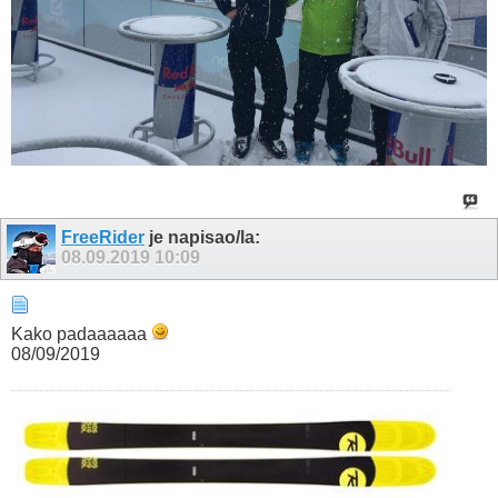
FreeRider
je napisao/la:
08.09.2019
10:09
Kako padaaaaaa
08/09/2019