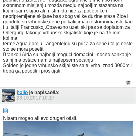
skromnom misljenju mozda medju najboljim stazama na
kojim sam skijao ali mislim da nije za pocetnike i
nepripremljene skijase bas zbog velike duzine staza.Zice i
gondole su vrhunske,cene po kaficima i restoranima iste kao
i u Italiji,Francuskoj.Obavezno uzeti ski pas sa doplatom za
Obergurgl takodje vrhunsko skijaliste koje je na 15 min.
kolima
terme Aqua dom u Langenfeldu su prica za sebe i to je nesto
sto se mora posetiti
Branko i Aida su najbolji moguci domacini i nocno sankanje
sa njima ostace nam u najlepsem secanju
Solden je jedno vrhunsko skijaliste sa tri vrha iznad 3000m i
treba ga posetiti i proskijati
hallo
je napisao/la:
28.10.2017
10:17
Nisam mogao ali evo drugari otisli..