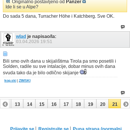
Originalno postavljeno od
Panzer
Ide li se u Alpe?
Do sada 5 dana, Turracher Höhe i Katchberg. Sve OK.
wlad
je napisao/la:
03.04.2026
19:51
Bili smo ovih dana u skijalištima Tirola pa smo posetili i
Solden, radile su sve intalacije, dobar minus ovih dana
svuda tako da je bilo odlično skijanje
kop.ski
|
ZIMSKI
12
13
14
15
16
17
18
19
20
21
Prijavite se
Registrujte se
Puna strana (normalni