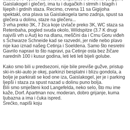
Gaislakogel i glečer), ima tu i dugačkih i strmih i blagih i
lijepih i grdnih staza. Recimo, crvena 11 sa Gigijoha
spektakl, ona plava sa Gaislakogela tamo zadnja, spust sa
glečera u dolinu, staze na glečeru...
3 vrha preko 3K, 7 žica koje izvlače preko 3K, WC staza sa
Retenbaha, pogled svuda okolo, Wildspitze (3.7 K drugi
najviši vrh u Aut) ko na dlanu, meščini da i Crnu Goru viđeh
s Schwarze Schneide kad se razvedri, jer niđe nebo plavo
nije kao iznad našeg Cetinja i Soeldena. Samo što nesretni
Gavrilo napravi to što napravi, pa Cetinje osta bez žičare
narednih 100 i kusur godina, leti leti leti bijeli golube.
Kako smo bili u predsezoni, nije bile previše gužve, pristup
ski-in-ski-auto je okej, parkinzi besplatni i blizu gondola, a
bolje je parkirati se kod one iza, Gaislakogel, jer je i parking
ljepši i staza za spust nazad u dolinu puno bolja.
Bili smo smješteni kod Langefelda, neko selo, što mu ime
kaže, Dorf. Apartman nov, moderan, dobro grijanje, kuma
ljubazna a ima i ćuka ispred.
Srećko, napiši koju