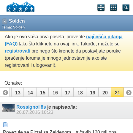
Solden
Tema:
Solden
Ako je ovo vaša prva poseta, proverite
najčešća pitanja
(FAQ)
tako što kliknete na ovaj link. Takođe, možete se
registrovati
pre nego što krenete da postavljate poruke
(praćenje foruma je mnogo jednostavnije ako ste
registrovani i ulogovani).
Oznake:
12
13
14
15
16
17
18
19
20
21
Rossignol 8s
je napisao/la:
26.07.2016
10:23
Povezuje se Pictal sa Zeldenom... tričavih 120 miliona