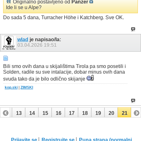
Originalno postavljeno od
Panzer
Ide li se u Alpe?
Do sada 5 dana, Turracher Höhe i Katchberg. Sve OK.
wlad
je napisao/la:
03.04.2026
19:51
Bili smo ovih dana u skijalištima Tirola pa smo posetili i
Solden, radile su sve intalacije, dobar minus ovih dana
svuda tako da je bilo odlično skijanje
kop.ski
|
ZIMSKI
12
13
14
15
16
17
18
19
20
21
Prijavite se
Registrujte se
Puna strana (normalni