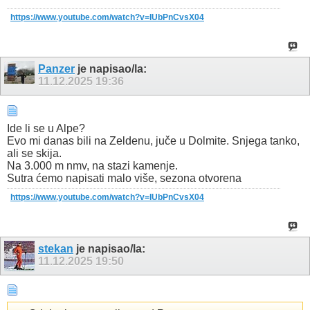
https://www.youtube.com/watch?v=IUbPnCvsX04
Panzer
je napisao/la:
11.12.2025
19:36
Ide li se u Alpe?
Evo mi danas bili na Zeldenu, juče u Dolmite. Snjega tanko,
ali se skija.
Na 3.000 m nmv, na stazi kamenje.
Sutra ćemo napisati malo više, sezona otvorena
https://www.youtube.com/watch?v=IUbPnCvsX04
stekan
je napisao/la:
11.12.2025
19:50