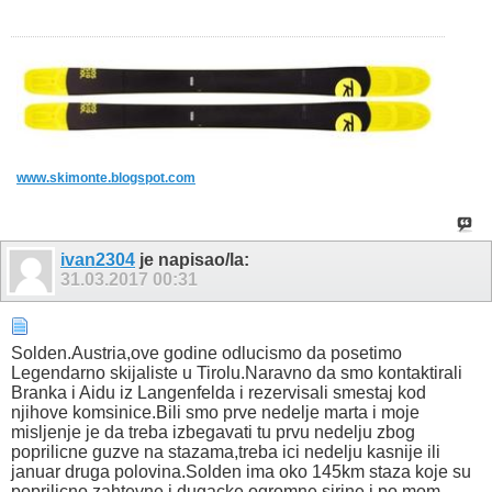
www.skimonte.blogspot.com
ivan2304
je napisao/la:
31.03.2017
00:31
Solden.Austria,ove godine odlucismo da posetimo
Legendarno skijaliste u Tirolu.Naravno da smo kontaktirali
Branka i Aidu iz Langenfelda i rezervisali smestaj kod
njihove komsinice.Bili smo prve nedelje marta i moje
misljenje je da treba izbegavati tu prvu nedelju zbog
poprilicne guzve na stazama,treba ici nedelju kasnije ili
januar druga polovina.Solden ima oko 145km staza koje su
poprilicno zahtevne i dugacke ogromne sirine i po mom