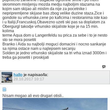
skromnom misljenju mozda medju najboljim stazama na
kojim sam skijao ali mislim da nije za pocetnike i
nepripremljene skijase bas zbog velike duzine staza.Zice i
gondole su vrhunske,cene po kaficima i restoranima iste kao
i u Italiji,Francuskoj.Obavezno uzeti ski pas sa doplatom za
Obergurgl takodje vrhunsko skijaliste koje je na 15 min.
kolima
terme Aqua dom u Langenfeldu su prica za sebe i to je nesto
sto se mora posetiti
Branko i Aida su najbolji moguci domacini i nocno sankanje
sa njima ostace nam u najlepsem secanju
Solden je jedno vrhunsko skijaliste sa tri vrha iznad 3000m i
treba ga posetiti i proskijati
hallo
je napisao/la:
28.10.2017
10:17
Nisam mogao ali evo drugari otisli..