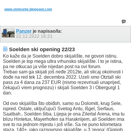
www.skimonte.blogspot.com
Panzer
je napisao/la:
22.12.2022
18:21
Soelden ski opening 22/23
Ko kaže da je Soelden dobro skijalište, ne govori istinu.
Soelden je top mega ultra vrhunsko skijalište. I to je istina,
pa ne otkucao ja više nijedan post na ovi forum.
Trebao sam ga skijati još neđe 2012te, ali sticaj okolnosti i
dođe na red tek 12. decembra 2022. Uzeli smo Otztall ski
pass za 4 dana za 237 EUR (nismo rezevrisali unaprijed,
čekajući vrem prognozu) i skijali Soelden 3 i Obergurgl 1
dan.
Od ovo skijališta što obiđoh, samo su Dolomiti, krug Sele,
ispred. Ostale, uključujući Svetog Antu, Išgel, Serfaus,
Saalbah.. Soelden šiba. Lijepa je ona Zilertal Arena, ima tu
blizu Hintetux, Mayerhofen sa Harakriijem, ali Soelden ima
sve to na jednom mjestu i još više. Sa ne puno kilometara
staza, 140+, jako raznovrsno skijalište, u 3 'reona' (Gigijoh,