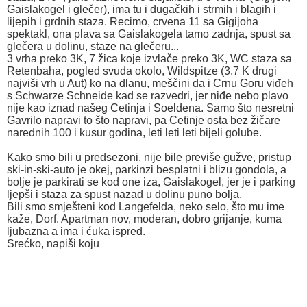
Gaislakogel i glečer), ima tu i dugačkih i strmih i blagih i
lijepih i grdnih staza. Recimo, crvena 11 sa Gigijoha
spektakl, ona plava sa Gaislakogela tamo zadnja, spust sa
glečera u dolinu, staze na glečeru...
3 vrha preko 3K, 7 žica koje izvlače preko 3K, WC staza sa
Retenbaha, pogled svuda okolo, Wildspitze (3.7 K drugi
najviši vrh u Aut) ko na dlanu, meščini da i Crnu Goru viđeh
s Schwarze Schneide kad se razvedri, jer niđe nebo plavo
nije kao iznad našeg Cetinja i Soeldena. Samo što nesretni
Gavrilo napravi to što napravi, pa Cetinje osta bez žičare
narednih 100 i kusur godina, leti leti leti bijeli golube.
Kako smo bili u predsezoni, nije bile previše gužve, pristup
ski-in-ski-auto je okej, parkinzi besplatni i blizu gondola, a
bolje je parkirati se kod one iza, Gaislakogel, jer je i parking
ljepši i staza za spust nazad u dolinu puno bolja.
Bili smo smješteni kod Langefelda, neko selo, što mu ime
kaže, Dorf. Apartman nov, moderan, dobro grijanje, kuma
ljubazna a ima i ćuka ispred.
Srećko, napiši koju