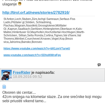
ulaganje
http://tirol.orf.at/news/stories/2782916/
St Anton,Lech,Stuben,Zürs,Ischgl-Samnaun,Serfaus Fiss
Ladis,Pitztaler gl,Sölden, Schladming,
Flachau,Wagrain,Nassfeld,Grossglokner,Mölltaler
Gl.,Kaprun,Saalbach,Gerlitzen,Hinterglemm,Obertaue rn,Kals-
Matrei,Hintertuxer Gl,Mayrhofen,Hochzillertal-Hochfugen,Warth-
Schröcken, Sillian,Sella Ronda,Cortina,Tignes,Val d'Isere,Val
Thorens,Méribel,Courchevel,Krvavec,Vogel,Kop,Brezo
vica,Jahorina,Bansko,Borovec
https://www.youtube.com/watch?v=b91zmV7arwU
www.youtube.com/watch?v=5DhoNWrqFgs
FreeRider
je napisao/la:
18.09.2016
09:52
Otvoren ski centar....
42cm snijega na kilometar staze. Za one srećnike koji mogu
sebi priustiti vikend tamo...