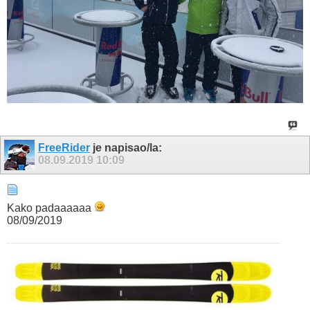
FreeRider
je napisao/la:
08.09.2019
10:09
Kako padaaaaaa
08/09/2019