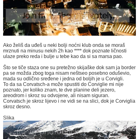
Ako želiš da uđeš u neki bolji noćni klub onda se moraš
mrznuti na minusu nekih 2h kao **** dok poznate ličnosti
ulaze preko reda i bulje u tebe kao da si sa marsa pao.
Što se tiče staza one su pretežno skijaške dok sam ja border
pa se možda zbog toga nisam neštseo posebno oduševio,
mada su odlično sređene i jedna od boljih je u Corvigli.
To da sa Corvatsch-a može spustiti do Corviglie mi nije
poznato, jer koliko znam, te dve planine deli jezero,
areodrom i skroz su odvojene, ali nisam siguran.
Corvatsch je skroz lijevo i ne vidi se na slici, dok je Corviglia
skroz desno.
Slika