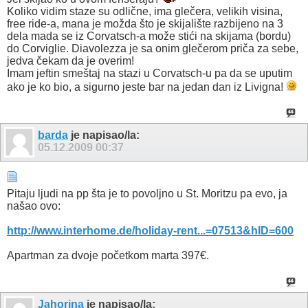
Koliko vidim staze su odlične, ima glečera, velikih visina,
free ride-a, mana je možda što je skijalište razbijeno na 3
dela mada se iz Corvatsch-a može stići na skijama (bordu)
do Corviglie. Diavolezza je sa onim glečerom priča za sebe,
jedva čekam da je overim!
Imam jeftin smeštaj na stazi u Corvatsch-u pa da se uputim
ako je ko bio, a sigurno jeste bar na jedan dan iz Livigna!
barda
je napisao/la:
05.12.2009
00:37
Pitaju ljudi na pp šta je to povoljno u St. Moritzu pa evo, ja
našao ovo:
http://www.interhome.de/holiday-rent...=07513&hID=600
Apartman za dvoje početkom marta 397€.
Jahorina
je napisao/la: