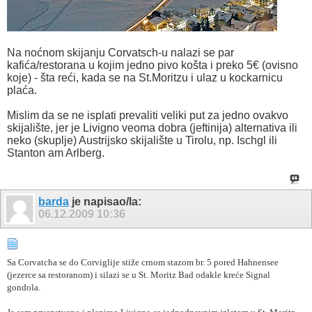
Na noćnom skijanju Corvatsch-u nalazi se par
kafića/restorana u kojim jedno pivo košta i preko 5€ (ovisno
koje) - šta reći, kada se na St.Moritzu i ulaz u kockarnicu
plaća.
Mislim da se ne isplati prevaliti veliki put za jedno ovakvo
skijalište, jer je Livigno veoma dobra (jeftinija) alternativa ili
neko (skuplje) Austrijsko skijalište u Tirolu, np. Ischgl ili
Stanton am Arlberg.
barda
je napisao/la:
06.12.2009
10:36
Sa Corvatcha se do Corviglije stiže crnom stazom br. 5 pored Hahnensee
(jezerce sa restoranom) i silazi se u St. Moritz Bad odakle kreće Signal
gondola.