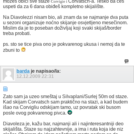
možeš obići sve staze
Corvatsch-a. Teško da ćeš
Corvigie i
uspeti da za 6 dana obiđeš kompletno skijalište.
Na Diavolezzi nisam bio, ali znam da se najmanje dva puta
u sezoni organizuje noćno skijanje osvjetljeno mesečinom.
Mislim da je to poseban doživljaj koji svaki skijaš/border
treba probati.
ps. sto se tice piva ono je pokvarenog ukusa i nemoj da te
zbuni to
barda
je napisao/la:
12.12.2009
22:31
Zato sam ja uzeo smeštaj u Silvaplani/Surlej 50m od staze.
Kad skijam Corvatsch sam praktično na stazi, a kad budem
išao na Corvigliu odskijam tamo, uz povratak ski busom
posle ovog pokvarenog pivca.
Diavoleza je, kažu bar, najmanji ali i najinteresantniji deo
skijališta. Staze su najzahtevnije, a ima i ruta koja ide niz