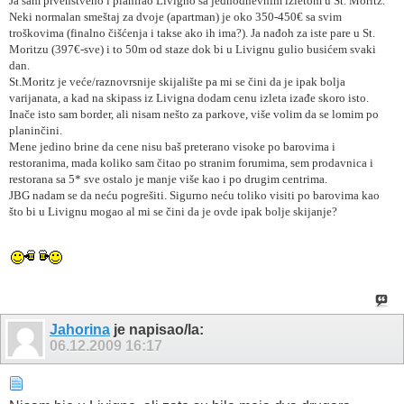
Ja sam prvenstveno i planirao Livigno sa jednodnevnim izletom u St. Moritz.
Neki normalan smeštaj za dvoje (apartman) je oko 350-450€ sa svim
troškovima (finalno čišćenja i takse ako ih ima?). Ja nađoh za iste pare u St.
Moritzu (397€-sve) i to 50m od staze dok bi u Livignu gulio busićem svaki
dan.
St.Moritz je veće/raznovrsnije skijalište pa mi se čini da je ipak bolja
varijanata, a kad na skipass iz Livigna dodam cenu izleta izađe skoro isto.
Inače isto sam border, ali nisam nešto za parkove, više volim da se lomim po
planinčini.
Mene jedino brine da cene nisu baš preterano visoke po barovima i
restoranima, mada koliko sam čitao po stranim forumima, sem prodavnica i
restorana sa 5* sve ostalo je manje više kao i po drugim centrima.
JBG nadam se da neću pogrešiti. Sigurno neću toliko visiti po barovima kao
što bi u Livignu mogao al mi se čini da je ovde ipak bolje skijanje?
Jahorina
je napisao/la:
06.12.2009
16:17