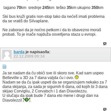
lagano
70
km
srednje
245
km
teško
35
km ukupno
350
km
Ski bus kruži gratis non-stop tako da nećeš imati problema
da se vratiš do Silvaplane.
Ne zaboravi da je noćno petkom i da to obavezno moraš
probati. To je inače najduža osvetljena staza u evropi.
barda
je napisao/la:
22.12.2009
09:34
Ja se nadam da ću obići sve ili skoro sve. Kad sam uspeo
Belleville u 3D za 7 dana valjda ću i ovo.
Nadam se da ću ipak uspeti da se organizujem nekako za 7
dana skijanja, za sada je sigurnih 6 dana, od kojih bi 3 dana
skijao Corvigliu, 2 Corvatsch i 1 dan Diavolezzu.
U slučaju da ipak bude 7 dana eto mene i drugi dan na
Diavolezzi!