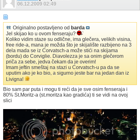
06.12.2009
02:49
Originalno postavljeno od
barda
Jel skijao ko u ovom fenseraju?
Koliko vidim staze su odlične, ima glečera, velikih visina,
free ride-a, mana je možda što je skijalište razbijeno na 3
dela mada se iz Corvatsch-a može stići na skijama
(bordu) do Corviglie. Diavolezza je sa onim glečerom
priča za sebe, jedva čekam da je overim!
Imam jeftin smeštaj na stazi u Corvatsch-u pa da se
uputim ako je ko bio, a sigurno jeste bar na jedan dan iz
Livigna!
Bio sam par puta i mogu ti reći da je sve osim fenseraja i
80% St.Moritz-a (st.moritza kao gradića) ti se vidi na ovoj
slici