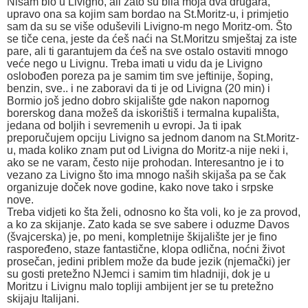
Nisam bio u Livigno, ali zato su bila moja dva drugara,
upravo ona sa kojim sam bordao na St.Moritz-u, i primjetio
sam da su se više oduševili Livigno-m nego Moritz-om. Što
se tiče cena, jeste da ćeš naći na St.Moritzu smještaj za iste
pare, ali ti garantujem da ćeš na sve ostalo ostaviti mnogo
veće nego u Livignu. Treba imati u vidu da je Livigno
oslobođen poreza pa je samim tim sve jeftinije, šoping,
benzin, sve.. i ne zaboravi da ti je od Livigna (20 min) i
Bormio još jedno dobro skijalište gde nakon napornog
borerskog dana možeš da iskorištiš i termalna kupališta,
jedana od boljih i sevremenih u evropi. Ja ti ipak
preporučujem opciju Livigno sa jednom danom na St.Moritz-
u, mada koliko znam put od Livigna do Moritz-a nije neki i,
ako se ne varam, često nije prohodan. Interesantno je i to
vezano za Livigno što ima mnogo naših skijaša pa se čak
organizuje doček nove godine, kako nove tako i srpske
nove.
Treba vidjeti ko šta želi, odnosno ko šta voli, ko je za provod,
a ko za skijanje. Zato kada se sve sabere i oduzme Davos
(švajcerska) je, po meni, kompletnije škijalište jer je fino
raspoređeno, staze fantastične, klopa odlična, noćni život
prosečan, jedini priblem može da bude jezik (njemački) jer
su gosti pretežno NJemci i samim tim hladniji, dok je u
Moritzu i Livignu malo topliji ambijent jer se tu pretežno
skijaju Italijani.