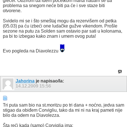
glečer. Obzirom da idem početkom marta nadam se da
problema sa snegom neće biti pa će i sve staze biti
otvorene.
Svidelo mi se i što smeštaj mogu da rezervišem od petka
(05.03) pa ću izbeći one ludačke gužve vikendom. Prošle
sezone na putu za Solden sam ostavio par sati u kolonama,
pa bi to izbegao kako znam i umem ovog puta!
Evo pogleda na Diavolezzu
Jahorina
je napisao/la:
14.12.2009
15:56
Tri puta sam bio na st.moritzu po tri dana + noćno, jedva sam
stigao da obiđem Corvigliu, tako da mi ni na kraj pameti nije
bilo da odem na Diavolezza.
Šta reći kada (samo) Corviglia ima: