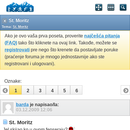
St. Moritz
Tema:
St. Moritz
Ako je ovo vaša prva poseta, proverite
najčešća pitanja
(FAQ)
tako što kliknete na ovaj link. Takođe, možete se
registrovati
pre nego što krenete da postavljate poruke
(praćenje foruma je mnogo jednostavnije ako ste
registrovani i ulogovani).
Oznake:
1
2
3
4
5
6
barda
je napisao/la:
03.12.2009
12:06
St. Moritz
Jel skijao ko u ovom fenseraju?