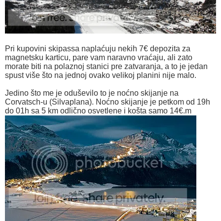
Pri kupovini skipassa naplaćuju nekih 7€ depozita za
magnetsku karticu, pare vam naravno vraćaju, ali zato
morate biti na polaznoj stanici pre zatvaranja, a to je jedan
spust više što na jednoj ovako velikoj planini nije malo.
Jedino što me je oduševilo to je noćno skijanje na
Corvatsch-u (Silvaplana). Noćno skijanje je petkom od 19h
do 01h sa 5 km odlično osvetlene i košta samo 14€.m