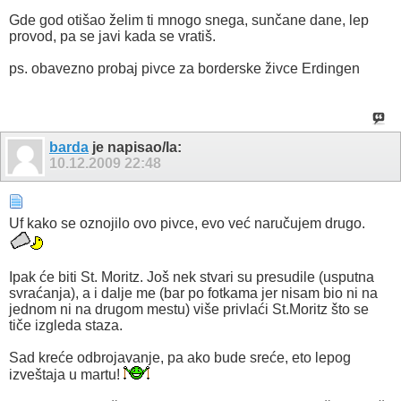
Gde god otišao želim ti mnogo snega, sunčane dane, lep
provod, pa se javi kada se vratiš.
ps. obavezno probaj pivce za borderske živce Erdingen
barda
je napisao/la:
10.12.2009
22:48
Uf kako se oznojilo ovo pivce, evo već naručujem drugo.
Ipak će biti St. Moritz. Još nek stvari su presudile (usputna
svraćanja), a i dalje me (bar po fotkama jer nisam bio ni na
jednom ni na drugom mestu) više privlaći St.Moritz što se
tiče izgleda staza.
Sad kreće odbrojavanje, pa ako bude sreće, eto lepog
izveštaja u martu!