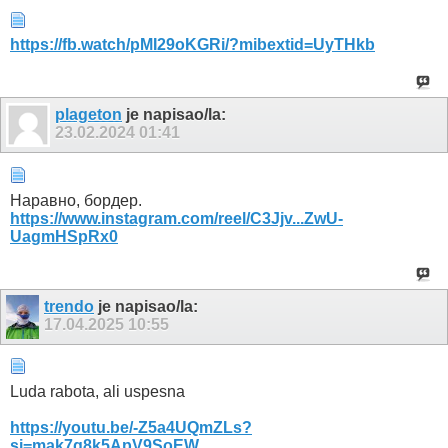
https://fb.watch/pMI29oKGRi/?mibextid=UyTHkb
plageton
je napisao/la:
23.02.2024
01:41
Наравно, бордер.
https://www.instagram.com/reel/C3Jjv...ZwU-
UagmHSpRx0
trendo
je napisao/la:
17.04.2025
10:55
Luda rabota, ali uspesna
https://youtu.be/-Z5a4UQmZLs?
si=mak7q8k5ApV9SoEW