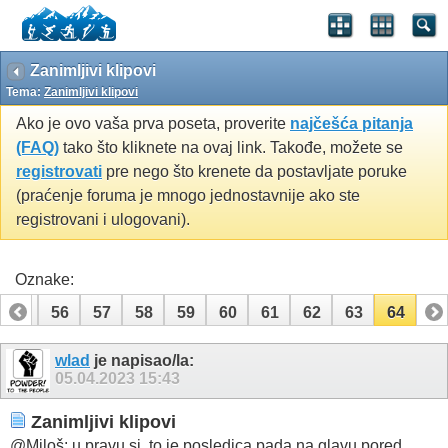
Zanimljivi klipovi
Tema:
Zanimljivi klipovi
Ako je ovo vaša prva poseta, proverite
najčešća pitanja
(FAQ)
tako što kliknete na ovaj link. Takođe, možete se
registrovati
pre nego što krenete da postavljate poruke
(praćenje foruma je mnogo jednostavnije ako ste
registrovani i ulogovani).
Oznake:
55
56
57
58
59
60
61
62
63
64
wlad
je napisao/la:
05.04.2023
15:43
Zanimljivi klipovi
@Miloš: u pravu si, to je posledica pada na glavu pored