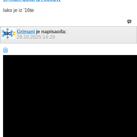
Iako je iz '16te
Grimani
je napisao/la:
29.10.2025
14:29