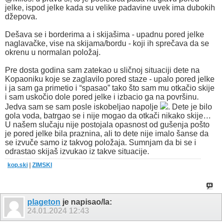
jelke, ispod jelke kada su velike padavine uvek ima dubokih
džepova.
Dešava se i borderima a i skijašima - upadnu pored jelke
naglavačke, vise na skijama/bordu - koji ih sprečava da se
okrenu u normalan položaj.
Pre dosta godina sam zatekao u sličnoj situaciji dete na
Kopaoniku koje se zaglavilo pored staze - upalo pored jelke
i ja sam ga primetio i “spasao” tako što sam mu otkačio skije
i sam uskočio dole pored jelke i izbacio ga na površinu.
Jedva sam se sam posle iskobeljao napolje
. Dete je bilo
gola voda, batrgao se i nije mogao da otkači nikako skije…
U našem slučaju nije postojala opasnost od gušenja pošto
je pored jelke bila praznina, ali to dete nije imalo šanse da
se izvuče samo iz takvog položaja. Sumnjam da bi se i
odrastao skijaš izvukao iz takve situacije.
kop.ski
|
ZIMSKI
plageton
je napisao/la:
24.01.2024
12:43