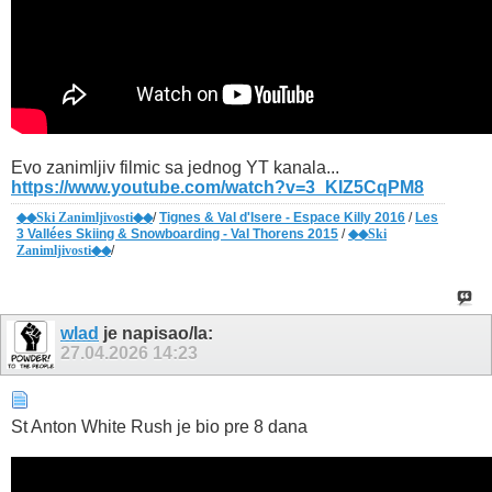
Evo zanimljiv filmic sa jednog YT kanala...
https://www.youtube.com/watch?v=3_KIZ5CqPM8
◆◆Ski Zanimljivosti◆◆
/
Tignes & Val d'Isere - Espace Killy 2016
/
Les
3 Vallées Skiing & Snowboarding - Val Thorens 2015
/
◆◆Ski
Zanimljivosti◆◆
/
wlad
je napisao/la:
27.04.2026
14:23
St Anton White Rush je bio pre 8 dana