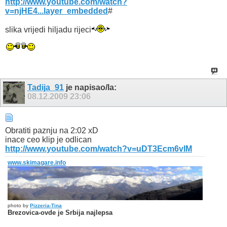
http://www.youtube.com/watch?
v=njHE4...layer_embedded
#
slika vrijedi hiljadu rijeci
Tadija_91
je napisao/la:
08.12.2009
23:06
Obratiti paznju na 2:02 xD
inace ceo klip je odlican
http://www.youtube.com/watch?v=uDT3Ecm6vIM
www.skimagare.info
photo by
Pizzeria-Tina
Brezovica-ovde je Srbija najlepsa