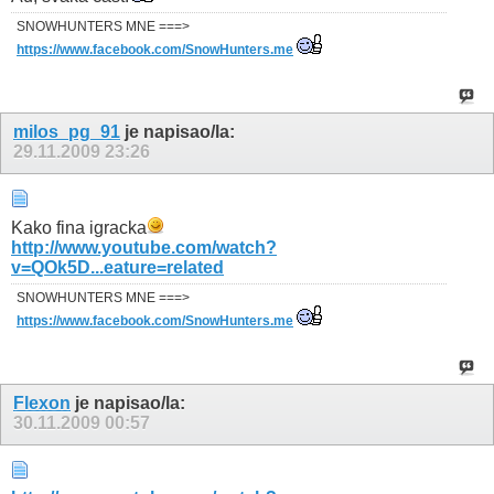
SNOWHUNTERS MNE ===>
https://www.facebook.com/SnowHunters.me
milos_pg_91
je napisao/la:
29.11.2009
23:26
Kako fina igracka
http://www.youtube.com/watch?
v=QOk5D...eature=related
SNOWHUNTERS MNE ===>
https://www.facebook.com/SnowHunters.me
Flexon
je napisao/la:
30.11.2009
00:57