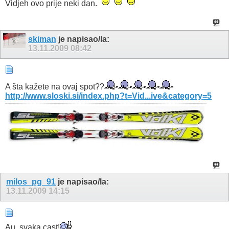
Vidjeh ovo prije neki dan.
skiman
je napisao/la:
13.11.2009
08:42
A šta kažete na ovaj spot??
http://www.sloski.si/index.php?t=Vid...ive&category=5
milos_pg_91
je napisao/la:
13.11.2009
14:15
Au, svaka cast!