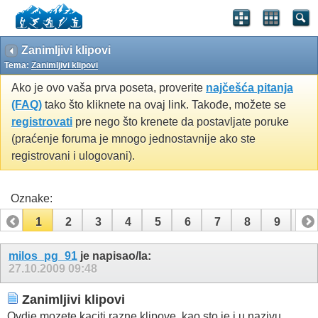
Zanimljivi klipovi
Tema:
Zanimljivi klipovi
Ako je ovo vaša prva poseta, proverite
najčešća pitanja
(FAQ)
tako što kliknete na ovaj link. Takođe, možete se
registrovati
pre nego što krenete da postavljate poruke
(praćenje foruma je mnogo jednostavnije ako ste
registrovani i ulogovani).
Oznake:
1
2
3
4
5
6
7
8
9
10
11
12
13
14
15
16
17
milos_pg_91
je napisao/la:
27.10.2009
09:48
Zanimljivi klipovi
Ovdje mozete kaciti razne klipove, kao sto je i u nazivu