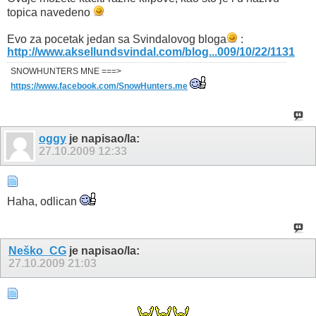
topica navedeno
Evo za pocetak jedan sa Svindalovog bloga
:
http://www.aksellundsvindal.com/blog...009/10/22/1131
SNOWHUNTERS MNE ===>
https://www.facebook.com/SnowHunters.me
oggy
je napisao/la:
27.10.2009
12:33
Haha, odlican
Neško_CG
je napisao/la:
27.10.2009
21:03