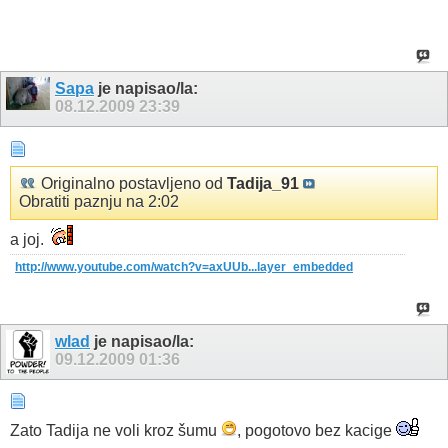
Sapa
je napisao/la:
08.12.2009
23:39
Originalno postavljeno od
Tadija_91
Obratiti paznju na 2:02
a joj.
http://www.youtube.com/watch?v=axUUb...layer_embedded
wlad
je napisao/la:
09.12.2009
01:36
Zato Tadija ne voli kroz šumu
, pogotovo bez kacige