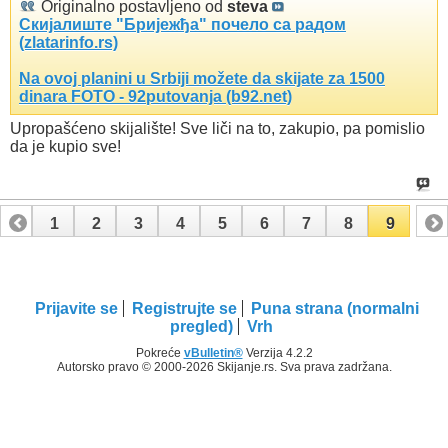
Originalno postavljeno od
steva
Скијалиште "Бријежђа" почело са радом
(zlatarinfo.rs)
Na ovoj planini u Srbiji možete da skijate za 1500
dinara FOTO - 92putovanja (b92.net)
Upropašćeno skijalište! Sve liči na to, zakupio, pa pomislio
da je kupio sve!
1
2
3
4
5
6
7
8
9
Prijavite se
Registrujte se
Puna strana (normalni
pregled)
Vrh
Pokreće
vBulletin®
Verzija 4.2.2
Autorsko pravo © 2000-2026 Skijanje.rs. Sva prava zadržana.