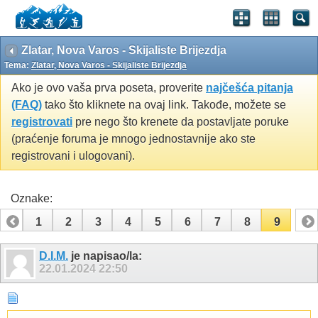
Zlatar, Nova Varos - Skijaliste Brijezdja
Tema:
Zlatar, Nova Varos - Skijaliste Brijezdja
Ako je ovo vaša prva poseta, proverite
najčešća pitanja
(FAQ)
tako što kliknete na ovaj link. Takođe, možete se
registrovati
pre nego što krenete da postavljate poruke
(praćenje foruma je mnogo jednostavnije ako ste
registrovani i ulogovani).
Oznake:
1
2
3
4
5
6
7
8
9
D.I.M.
je napisao/la:
22.01.2024
22:50