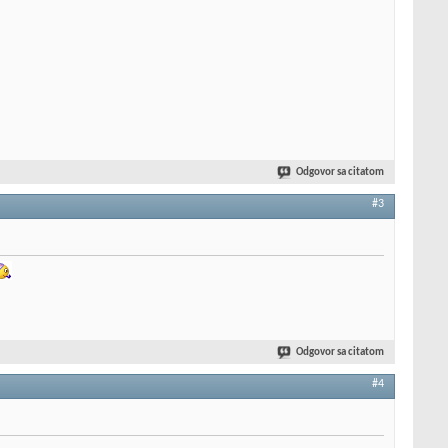
Odgovor sa citatom
#3
Odgovor sa citatom
#4