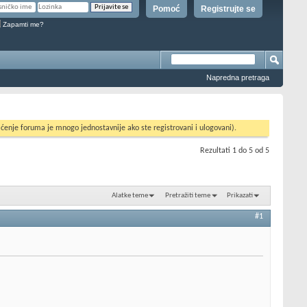
Pomoć
Registrujte se
Zapamti me?
Napredna pretraga
ćenje foruma je mnogo jednostavnije ako ste registrovani i ulogovani).
Rezultati 1 do 5 od 5
Alatke teme
Pretražiti teme
Prikazati
#1