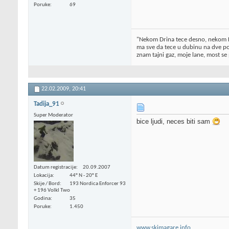
Poruke
69
"Nekom Drina tece desno, nekom D
ma sve da tece u dubinu na dve po
znam tajni gaz, moje lane, most se 
22.02.2009,
20:41
Tadija_91
Super Moderator
bice ljudi, neces biti sam
Datum registracije
20.09.2007
Lokacija
44° N - 20° E
Skije / Bord
193 Nordica Enforcer 93
+ 196 Volkl Two
Godina
35
Poruke
1.450
www.skimagare.info