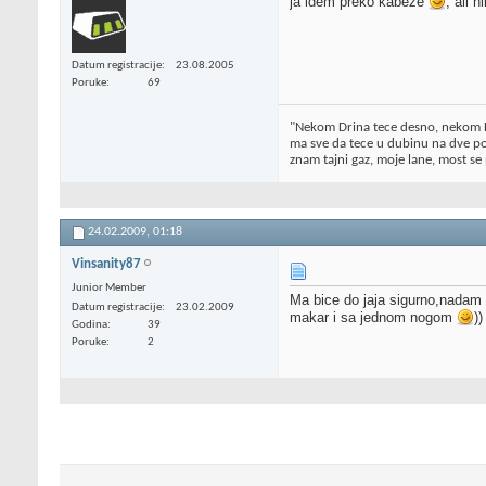
ja idem preko kabeze
, ali 
Datum registracije
23.08.2005
Poruke
69
"Nekom Drina tece desno, nekom D
ma sve da tece u dubinu na dve po
znam tajni gaz, moje lane, most se 
24.02.2009,
01:18
Vinsanity87
Junior Member
Ma bice do jaja sigurno,nadam 
Datum registracije
23.02.2009
makar i sa jednom nogom
))
Godina
39
Poruke
2