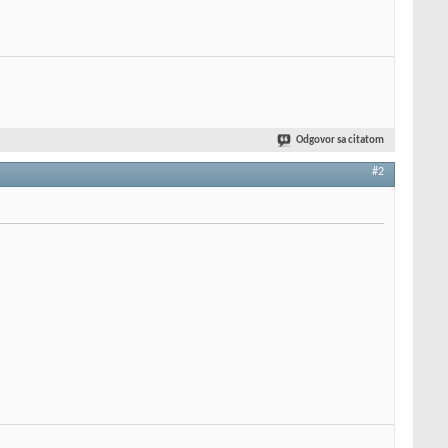
Odgovor sa citatom
#2