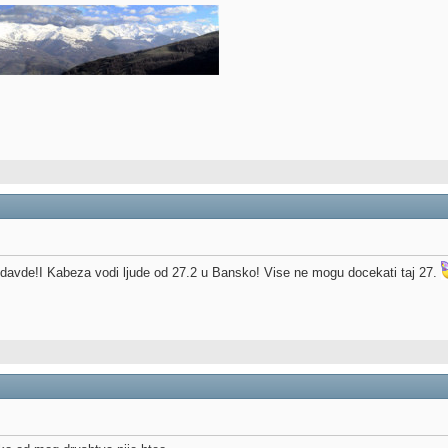
davde!I Kabeza vodi ljude od 27.2 u Bansko! Vise ne mogu docekati taj 27.