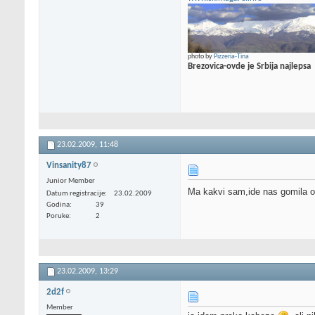
photo by
Pizzeria-Tina
Brezovica-ovde je Srbija najlepsa
23.02.2009,
11:48
Vinsanity87
Junior Member
Ma kakvi sam,ide nas gomila o
Datum registracije
23.02.2009
Godina
39
Poruke
2
23.02.2009,
13:29
2d2f
Member