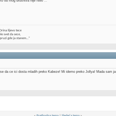
niko od mog drushtva nije hteo ...
rina lijevo tece
le svet da sece,
pruzi gde ja stanem..."
se da ce ici dosta mladih preko Kabeze! Mi idemo preko Jollya! Mada sam ja
«
Prethodna tema
|
Sledeća tema
»