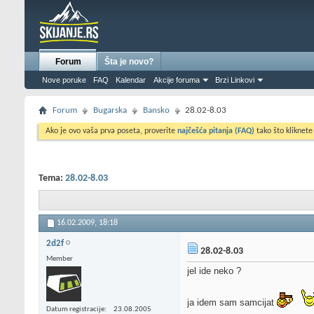
Forum
Šta je novo?
Nove poruke
FAQ
Kalendar
Akcije foruma
Brzi Linkovi
Forum
Bugarska
Bansko
28.02-8.03
Ako je ovo vaša prva poseta, proverite
najčešća pitanja (FAQ)
tako što kliknete
Tema:
28.02-8.03
16.02.2009,
18:18
2d2f
28.02-8.03
Member
jel ide neko ?
ja idem sam samcijat
Datum registracije
23.08.2005