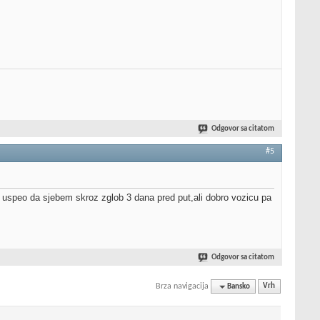
Odgovor sa citatom
#5
 uspeo da sjebem skroz zglob 3 dana pred put,ali dobro vozicu pa
Odgovor sa citatom
Brza navigacija
Bansko
Vrh