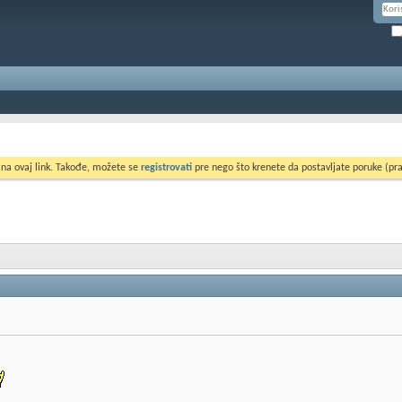
 na ovaj link. Takođe, možete se
registrovati
pre nego što krenete da postavljate poruke (pra