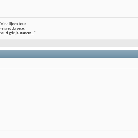
rina lijevo tece
le svet da sece,
pruzi gde ja stanem..."