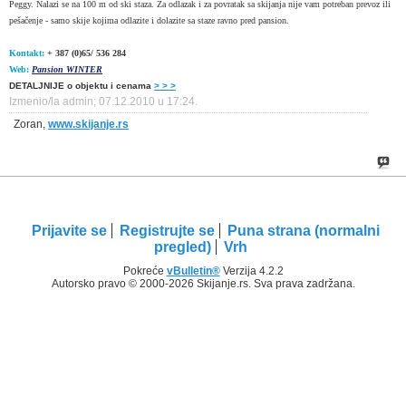
Peggy. Nalazi se na 100 m od ski staza. Za odlazak i za povratak sa skijanja nije vam potreban prevoz ili
pešačenje - samo skije kojima odlazite i dolazite sa staze ravno pred pansion.
Kontakt:
+
387 (0)65/ 536 284
Web:
P
ansion WINTER
DETALJNIJE o objektu i cenama
> > >
Izmenio/la admin; 07.12.2010 u
17:24
.
Zoran,
www.skijanje.rs
Prijavite se
Registrujte se
Puna strana (normalni
pregled)
Vrh
Pokreće
vBulletin®
Verzija 4.2.2
Autorsko pravo © 2000-2026 Skijanje.rs. Sva prava zadržana.