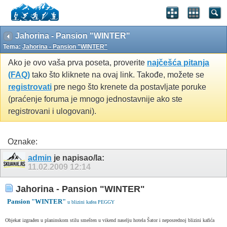
Jahorina - Pansion "WINTER"
Tema:
Jahorina - Pansion "WINTER"
Ako je ovo vaša prva poseta, proverite
najčešća pitanja
(FAQ)
tako što kliknete na ovaj link. Takođe, možete se
registrovati
pre nego što krenete da postavljate poruke
(praćenje foruma je mnogo jednostavnije ako ste
registrovani i ulogovani).
Oznake:
admin
je napisao/la:
11.02.2009
12:14
Jahorina - Pansion "WINTER"
Pansion "WINTER"
u blizini kafea PEGGY
Objekat izgrađen u planinskom stilu smešten u vikend naselju hotela Šator i neposrednoj blizini kafića