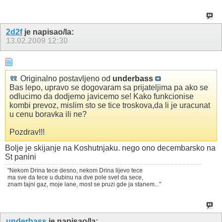
2d2f
je napisao/la:
13.02.2009
12:30
Originalno postavljeno od
underbass
Bas lepo, upravo se dogovaram sa prijateljima pa ako se
odlucimo da dodjemo javicemo se! Kako funkcionise
kombi prevoz, mislim sto se tice troskova,da li je uracunat
u cenu boravka ili ne?
Pozdrav!!!
Bolje je skijanje na Koshutnjaku. nego ono decembarsko na
St panini
"Nekom Drina tece desno, nekom Drina lijevo tece
ma sve da tece u dubinu na dve pole svet da sece,
znam tajni gaz, moje lane, most se pruzi gde ja stanem..."
underbass
je napisao/la: