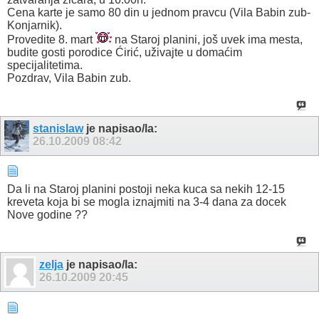
Cena karte je samo 80 din u jednom pravcu (Vila Babin zub-
Konjarnik).
Provedite 8. mart
na Staroj planini, još uvek ima mesta,
budite gosti porodice Ćirić, uživajte u domaćim
specijalitetima.
Pozdrav, Vila Babin zub.
stanislaw
je napisao/la:
26.10.2009
08:42
Da li na Staroj planini postoji neka kuca sa nekih 12-15
kreveta koja bi se mogla iznajmiti na 3-4 dana za docek
Nove godine ??
zelja
je napisao/la:
26.10.2009
20:45