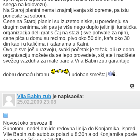
snega na kolovozu).
Na Staroj planini nema iznajmljivanja ski opreme, pa istu
ponesite sa sobom.
Cene na Staroj planini su izuzetno niske, u poređenju sa
drugim centrima, ski pas je više nego duplo jeftiniji, turistička
organizacija deli gratis čaj na stazi ( sve pohvale za njih),
cene pića u domu su recimo, pivo oko 50 din, kafa oko 30
din kao i u kafićima i kafanama u Kalni.
Ovo je sve još u razvoju, svaki početak je težak, ali uz dobru
organizaciju možete da se lepo provedete, skijate i nadišete
svežeg vazduha za male pare a Vila Babin zub garantuje
dobru domaću hranu
i udoban smeštaj
.
Vila Babin zub
je napisao/la:
25.02.2009
23:08
Novost oko prevoza !!!
Subotom i nedeljom ide redovna linija do Konjarnika, ispred
Vile Babin zub autobus polazi u 8:30h a od Konjarnika posle
zatvaranja žičara, u 16:00h.