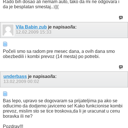
Rado bih dosao ali nemam auto, tako da mi ne odgovara i
da je besplatan smestaj..:(((
Vila Babin zub
je napisao/la:
12.02.2009
15:33
Počeli smo sa radom pre mesec dana, a ovih dana smo
obezbedili i kombi prevoz (14 mesta) po potrebi.
underbass
je napisao/la:
13.02.2009
00:02
Bas lepo, upravo se dogovaram sa prijateljima pa ako se
odlucimo da dodjemo javicemo se! Kako funkcionise kombi
prevoz, mislim sto se tice troskova,da li je uracunat u cenu
boravka ili ne?
Pozdrav!!!