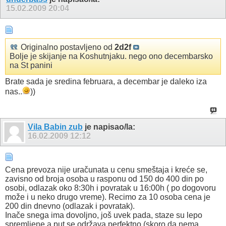
15.02.2009
20:04
Originalno postavljeno od
2d2f
Bolje je skijanje na Koshutnjaku. nego ono decembarsko
na St panini
Brate sada je sredina februara, a decembar je daleko iza
nas..
))
Vila Babin zub
je napisao/la:
16.02.2009
12:12
Cena prevoza nije uračunata u cenu smeštaja i kreće se,
zavisno od broja osoba u rasponu od 150 do 400 din po
osobi, odlazak oko 8:30h i povratak u 16:00h ( po dogovoru
može i u neko drugo vreme). Recimo za 10 osoba cena je
200 din dnevno (odlazak i povratak).
Inače snega ima dovoljno, još uvek pada, staze su lepo
spremljene a put se održava perfektno (skoro da nema