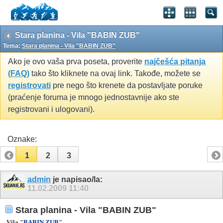
Stara planina - Vila "BABIN ZUB"
Tema:
Stara planina - Vila "BABIN ZUB"
Ako je ovo vaša prva poseta, proverite
najčešća pitanja
(FAQ)
tako što kliknete na ovaj link. Takođe, možete se
registrovati
pre nego što krenete da postavljate poruke
(praćenje foruma je mnogo jednostavnije ako ste
registrovani i ulogovani).
Oznake:
1
2
3
admin
je napisao/la:
11.02.2009
11:40
Stara planina - Vila "BABIN ZUB"
Vila "
BABIN ZUB
"