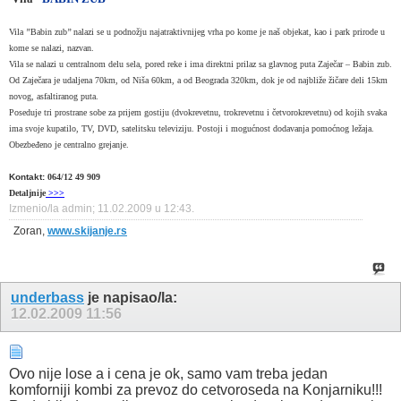
Vila ’’Babin zub’’ nalazi se u podnožju najatraktivnijeg vrha po kome je naš objekat, kao i park prirode u
kome se nalazi, nazvan.
Vila se nalazi u centralnom delu sela, pored reke i ima direktni prilaz sa glavnog puta Zaječar – Babin zub.
Od Zaječara je udaljena 70km, od Niša 60km, a od Beograda 320km, dok je od najbliže žičare deli 15km
novog, asfaltiranog puta.
Poseduje tri prostrane sobe za prijem gostiju (dvokrevetnu, trokrevetnu i četvorokrevetnu) od kojih svaka
ima svoje kupatilo, TV, DVD, satelitsku televiziju. Postoji i mogućnost dodavanja pomoćnog ležaja.
Obezbeđeno je centralno grejanje.
Kontakt:
064/12 49 909
Detaljnije
>>>
Izmenio/la admin; 11.02.2009 u
12:43
.
Zoran,
www.skijanje.rs
underbass
je napisao/la:
12.02.2009
11:56
Ovo nije lose a i cena je ok, samo vam treba jedan
komforniji kombi za prevoz do cetvoroseda na Konjarniku!!!